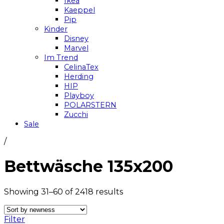
Ikea
Kaeppel
Pip
Kinder
Disney
Marvel
Im Trend
CelinaTex
Herding
HIP
Playboy
POLARSTERN
Zucchi
Sale
/
Bettwäsche 135x200
Showing 31–60 of 2418 results
Filter