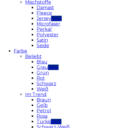
Mischstoffe
Damast
Fleece
Jersey
Microfaser
Perkal
Polyester
Satin
Seide
Farbe
Beliebt
Blau
Grau
Grün
Rot
Schwarz
Weiß
Im Trend
Braun
Gelb
Petrol
Rosa
Türkis
Schwarz-Weiß