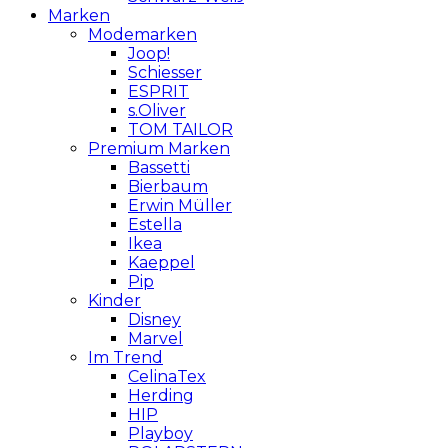
Marken
Modemarken
Joop!
Schiesser
ESPRIT
s.Oliver
TOM TAILOR
Premium Marken
Bassetti
Bierbaum
Erwin Müller
Estella
Ikea
Kaeppel
Pip
Kinder
Disney
Marvel
Im Trend
CelinaTex
Herding
HIP
Playboy