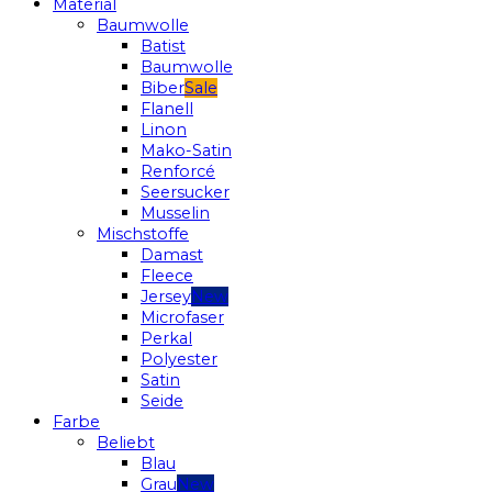
Material
Baumwolle
Batist
Baumwolle
Biber
Flanell
Linon
Mako-Satin
Renforcé
Seersucker
Musselin
Mischstoffe
Damast
Fleece
Jersey
Microfaser
Perkal
Polyester
Satin
Seide
Farbe
Beliebt
Blau
Grau