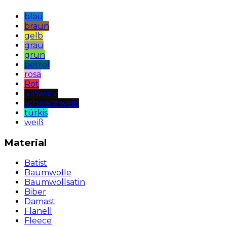
blau
braun
gelb
grau
grün
petrol
rosa
Rot
schwarz
schwarz weiß
türkis
weiß
Material
Batist
Baumwolle
Baumwollsatin
Biber
Damast
Flanell
Fleece