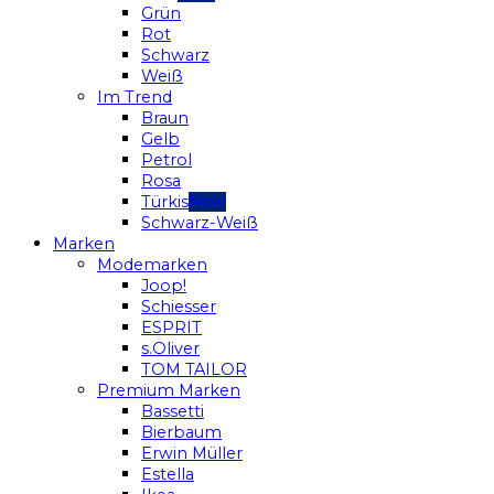
Grün
Rot
Schwarz
Weiß
Im Trend
Braun
Gelb
Petrol
Rosa
Türkis
Schwarz-Weiß
Marken
Modemarken
Joop!
Schiesser
ESPRIT
s.Oliver
TOM TAILOR
Premium Marken
Bassetti
Bierbaum
Erwin Müller
Estella