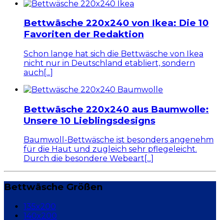
Bettwäsche 220x240 von Ikea: Die 10
Favoriten der Redaktion
Schon lange hat sich die Bettwäsche von Ikea
nicht nur in Deutschland etabliert, sondern
auch[...]
Bettwäsche 220x240 aus Baumwolle:
Unsere 10 Lieblingsdesigns
Baumwoll-Bettwäsche ist besonders angenehm
für die Haut und zugleich sehr pflegeleicht.
Durch die besondere Webeart[...]
Bettwäsche Größen
135x200
140x200