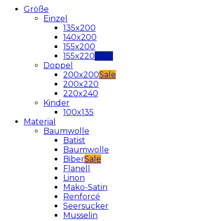
Größe
Einzel
135x200
140x200
155x200
155x220
Doppel
200x200
200x220
220x240
Kinder
100x135
Material
Baumwolle
Batist
Baumwolle
Biber
Flanell
Linon
Mako-Satin
Renforcé
Seersucker
Musselin