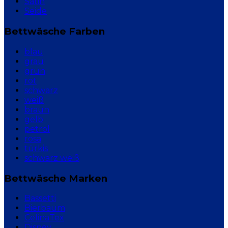
Satin
Seide
Bettwäsche Farben
blau
grau
grün
rot
schwarz
weiß
braun
gelb
petrol
rosa
türkis
schwarz weiß
Bettwäsche Marken
Bassetti
Bierbaum
CelinaTex
Disney