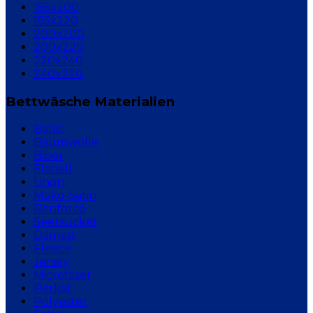
155x200
155x220
200x200
200x220
220x240
240x220
Bettwäsche Materialien
Batist
Baumwolle
Biber
Flanell
Linon
Mako-Satin
Renforcé
Seersucker
Damast
Fleece
Jersey
Microfaser
Perkal
Polyester