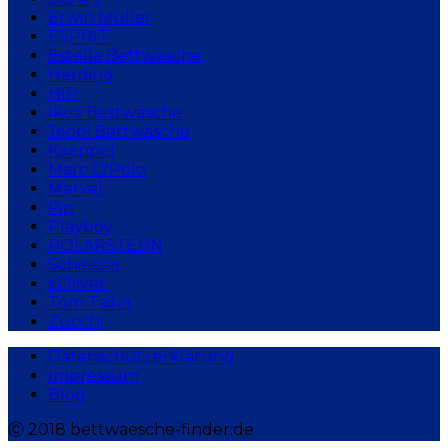
Erwin Müller
ESPRIT
Estella Bettwäsche
Herding
HIP
Ikea Bettwäsche
Joop! Bettwäsche
Kaeppel
Marc O'Polo
Marvel
Pip
Playboy
POLARSTERN
Schiesser
s.Oliver
Tom Tailor
Zucchi
Datenschutzerklärung
Impressum
Blog
Ⓒ 2018 bettwaesche-finder.de