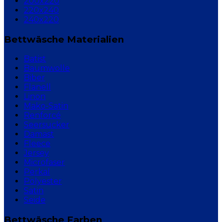
200x220
220x240
240x220
Bettwäsche Materialien
Batist
Baumwolle
Biber
Flanell
Linon
Mako-Satin
Renforcé
Seersucker
Damast
Fleece
Jersey
Microfaser
Perkal
Polyester
Satin
Seide
Bettwäsche Farben