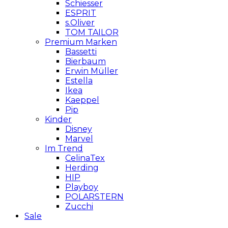
Schiesser
ESPRIT
s.Oliver
TOM TAILOR
Premium Marken
Bassetti
Bierbaum
Erwin Müller
Estella
Ikea
Kaeppel
Pip
Kinder
Disney
Marvel
Im Trend
CelinaTex
Herding
HIP
Playboy
POLARSTERN
Zucchi
Sale