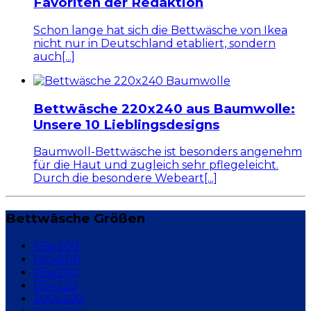
Favoriten der Redaktion
Schon lange hat sich die Bettwäsche von Ikea
nicht nur in Deutschland etabliert, sondern
auch[...]
Bettwäsche 220x240 aus Baumwolle:
Unsere 10 Lieblingsdesigns
Baumwoll-Bettwäsche ist besonders angenehm
für die Haut und zugleich sehr pflegeleicht.
Durch die besondere Webeart[...]
Bettwäsche Größen
135x200
140x200
155x200
155x220
200x200