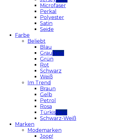
Microfaser
Perkal
Polyester
Satin
Seide
Farbe
Beliebt
Blau
Grau
Grün
Rot
Schwarz
Weiß
Im Trend
Braun
Gelb
Petrol
Rosa
Türkis
Schwarz-Weiß
Marken
Modemarken
Joop!