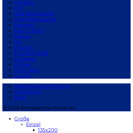
Herding
HIP
Ikea Bettwäsche
Joop! Bettwäsche
Kaeppel
Marc O'Polo
Marvel
Pip
Playboy
POLARSTERN
Schiesser
s.Oliver
Tom Tailor
Zucchi
Datenschutzerklärung
Impressum
Blog
Ⓒ 2018 bettwaesche-finder.de
Größe
Einzel
135x200