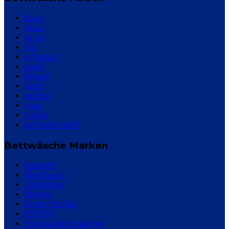
blau
grau
grün
rot
schwarz
weiß
braun
gelb
petrol
rosa
türkis
schwarz weiß
Bettwäsche Marken
Bassetti
Bierbaum
CelinaTex
Disney
Erwin Müller
ESPRIT
Estella Bettwäsche