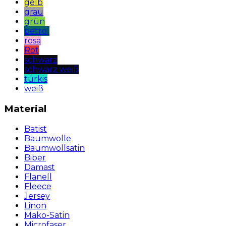
gelb
grau
grün
petrol
rosa
Rot
schwarz
schwarz weiß
türkis
weiß
Material
Batist
Baumwolle
Baumwollsatin
Biber
Damast
Flanell
Fleece
Jersey
Linon
Mako-Satin
Microfaser