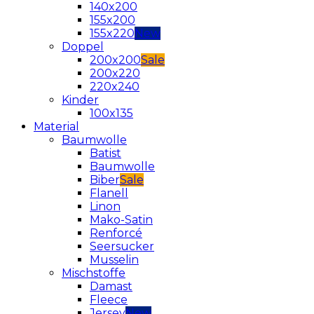
140x200
155x200
155x220
Doppel
200x200
200x220
220x240
Kinder
100x135
Material
Baumwolle
Batist
Baumwolle
Biber
Flanell
Linon
Mako-Satin
Renforcé
Seersucker
Musselin
Mischstoffe
Damast
Fleece
Jersey