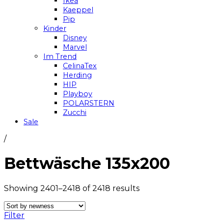
Ikea
Kaeppel
Pip
Kinder
Disney
Marvel
Im Trend
CelinaTex
Herding
HIP
Playboy
POLARSTERN
Zucchi
Sale
/
Bettwäsche 135x200
Showing 2401–2418 of 2418 results
Filter