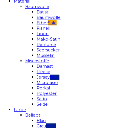
Material
Baumwolle
Batist
Baumwolle
Biber
Flanell
Linon
Mako-Satin
Renforcé
Seersucker
Musselin
Mischstoffe
Damast
Fleece
Jersey
Microfaser
Perkal
Polyester
Satin
Seide
Farbe
Beliebt
Blau
Grau