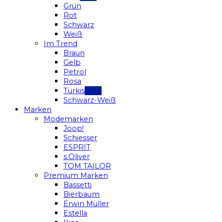
Grün
Rot
Schwarz
Weiß
Im Trend
Braun
Gelb
Petrol
Rosa
Türkis
Schwarz-Weiß
Marken
Modemarken
Joop!
Schiesser
ESPRIT
s.Oliver
TOM TAILOR
Premium Marken
Bassetti
Bierbaum
Erwin Müller
Estella