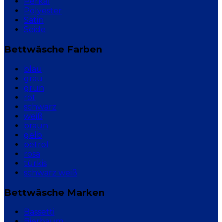
Perkal
Polyester
Satin
Seide
Bettwäsche Farben
blau
grau
grün
rot
schwarz
weiß
braun
gelb
petrol
rosa
türkis
schwarz weiß
Bettwäsche Marken
Bassetti
Bierbaum