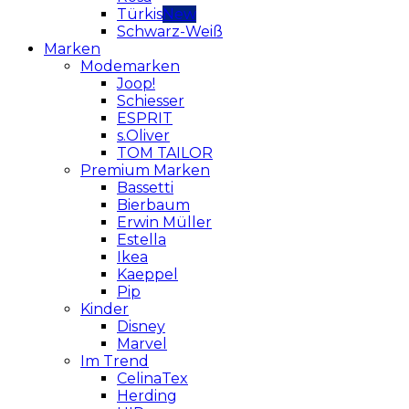
Türkis
Schwarz-Weiß
Marken
Modemarken
Joop!
Schiesser
ESPRIT
s.Oliver
TOM TAILOR
Premium Marken
Bassetti
Bierbaum
Erwin Müller
Estella
Ikea
Kaeppel
Pip
Kinder
Disney
Marvel
Im Trend
CelinaTex
Herding