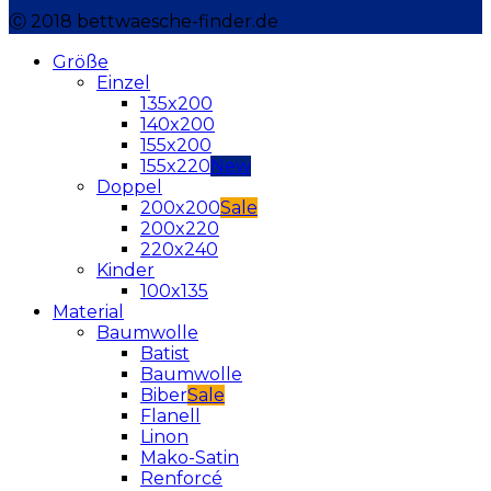
Ⓒ 2018 bettwaesche-finder.de
Größe
Einzel
135x200
140x200
155x200
155x220
Doppel
200x200
200x220
220x240
Kinder
100x135
Material
Baumwolle
Batist
Baumwolle
Biber
Flanell
Linon
Mako-Satin
Renforcé