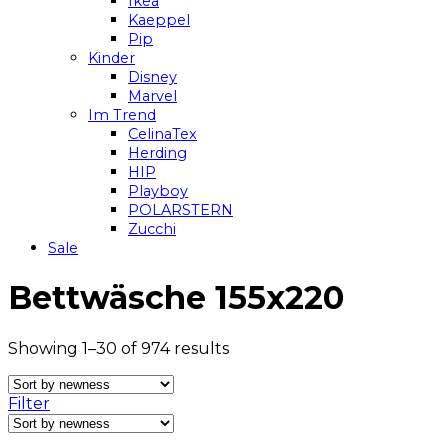
Ikea
Kaeppel
Pip
Kinder
Disney
Marvel
Im Trend
CelinaTex
Herding
HIP
Playboy
POLARSTERN
Zucchi
Sale
Bettwäsche 155x220
Showing 1–30 of 974 results
Filter