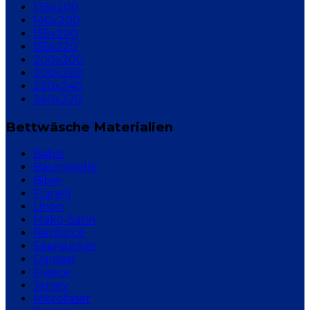
135x200
140x200
155x200
155x220
200x200
200x220
220x240
240x220
Bettwäsche Materialien
Batist
Baumwolle
Biber
Flanell
Linon
Mako-Satin
Renforcé
Seersucker
Damast
Fleece
Jersey
Microfaser