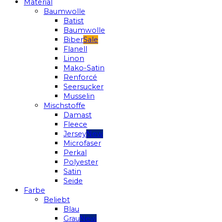
Material
Baumwolle
Batist
Baumwolle
Biber
Flanell
Linon
Mako-Satin
Renforcé
Seersucker
Musselin
Mischstoffe
Damast
Fleece
Jersey
Microfaser
Perkal
Polyester
Satin
Seide
Farbe
Beliebt
Blau
Grau