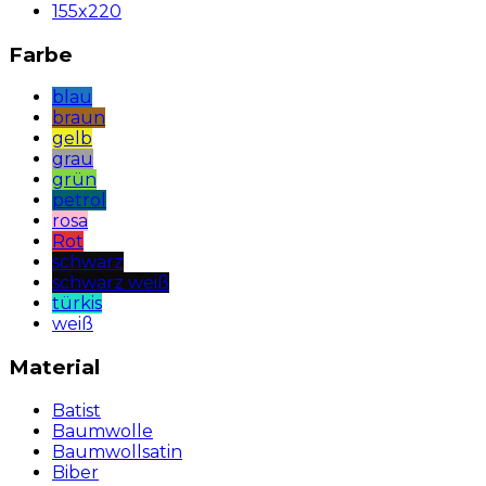
155x220
Farbe
blau
braun
gelb
grau
grün
petrol
rosa
Rot
schwarz
schwarz weiß
türkis
weiß
Material
Batist
Baumwolle
Baumwollsatin
Biber