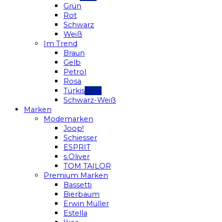
Grün
Rot
Schwarz
Weiß
Im Trend
Braun
Gelb
Petrol
Rosa
Türkis
Schwarz-Weiß
Marken
Modemarken
Joop!
Schiesser
ESPRIT
s.Oliver
TOM TAILOR
Premium Marken
Bassetti
Bierbaum
Erwin Müller
Estella