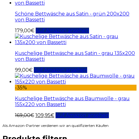
Schöne Bettwäsche aus Satin - grün 200x200
von Bassetti
179,00
€
Auf Amazon ansehen
Kuschelige Bettwäsche aus Satin - grau 135x200
von Bassetti
99,00
€
Auf Amazon ansehen
-35%
Kuschelige Bettwäsche aus Baumwolle - grau
155x220 von Bassetti
169,00
€
109,95
€
Auf Amazon ansehen
Als Amazon-Partner verdienen wir an qualifizierten Käufen
Produkte filtern