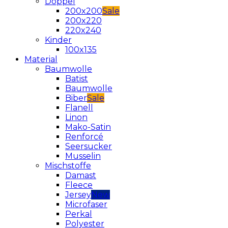
Doppel
200x200
200x220
220x240
Kinder
100x135
Material
Baumwolle
Batist
Baumwolle
Biber
Flanell
Linon
Mako-Satin
Renforcé
Seersucker
Musselin
Mischstoffe
Damast
Fleece
Jersey
Microfaser
Perkal
Polyester