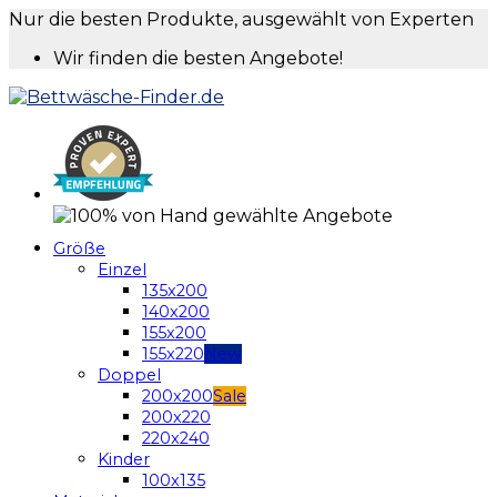
Nur die besten Produkte, ausgewählt von Experten
Wir finden die besten Angebote!
Größe
Einzel
135x200
140x200
155x200
155x220
Doppel
200x200
200x220
220x240
Kinder
100x135