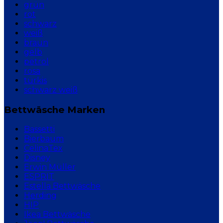
grün
rot
schwarz
weiß
braun
gelb
petrol
rosa
türkis
schwarz weiß
Bettwäsche Marken
Bassetti
Bierbaum
CelinaTex
Disney
Erwin Müller
ESPRIT
Estella Bettwäsche
Herding
HIP
Ikea Bettwäsche