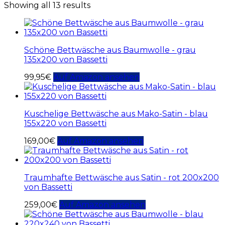
Showing all 13 results
Schöne Bettwäsche aus Baumwolle - grau
135x200 von Bassetti
99,95
€
Auf Amazon ansehen
Kuschelige Bettwäsche aus Mako-Satin - blau
155x220 von Bassetti
169,00
€
Auf Amazon ansehen
Traumhafte Bettwäsche aus Satin - rot 200x200
von Bassetti
259,00
€
Auf Amazon ansehen