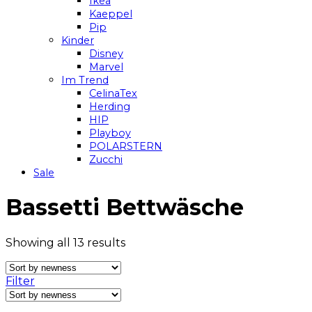
Ikea
Kaeppel
Pip
Kinder
Disney
Marvel
Im Trend
CelinaTex
Herding
HIP
Playboy
POLARSTERN
Zucchi
Sale
Bassetti Bettwäsche
Showing all 13 results
Filter