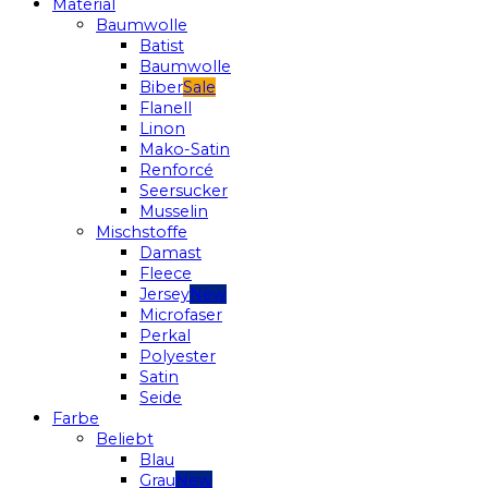
Material
Baumwolle
Batist
Baumwolle
Biber
Flanell
Linon
Mako-Satin
Renforcé
Seersucker
Musselin
Mischstoffe
Damast
Fleece
Jersey
Microfaser
Perkal
Polyester
Satin
Seide
Farbe
Beliebt
Blau
Grau