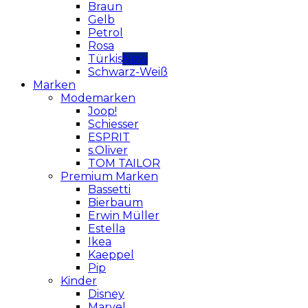
Braun
Gelb
Petrol
Rosa
Türkis
Schwarz-Weiß
Marken
Modemarken
Joop!
Schiesser
ESPRIT
s.Oliver
TOM TAILOR
Premium Marken
Bassetti
Bierbaum
Erwin Müller
Estella
Ikea
Kaeppel
Pip
Kinder
Disney
Marvel