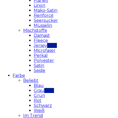
Flanell
Linon
Mako-Satin
Renforcé
Seersucker
Musselin
Mischstoffe
Damast
Fleece
Jersey
Microfaser
Perkal
Polyester
Satin
Seide
Farbe
Beliebt
Blau
Grau
Grün
Rot
Schwarz
Weiß
Im Trend