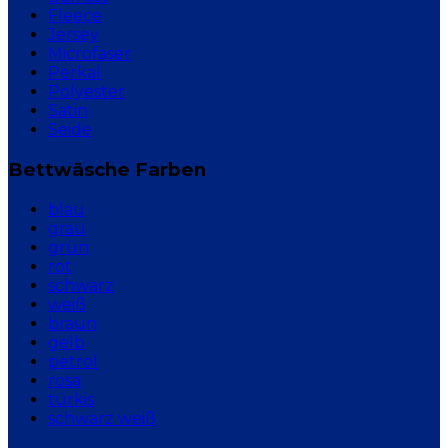
Fleece
Jersey
Microfaser
Perkal
Polyester
Satin
Seide
Bettwäsche Farben
blau
grau
grün
rot
schwarz
weiß
braun
gelb
petrol
rosa
türkis
schwarz weiß