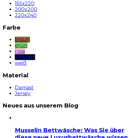
155x220
200x200
220x240
Farbe
braun
grün
rosa
schwarz
weiß
Material
Damast
Jersey
Neues aus unserem Blog
Musselin Bettwäsche: Was Sie über
diese neue Luxusbettwäsche wissen