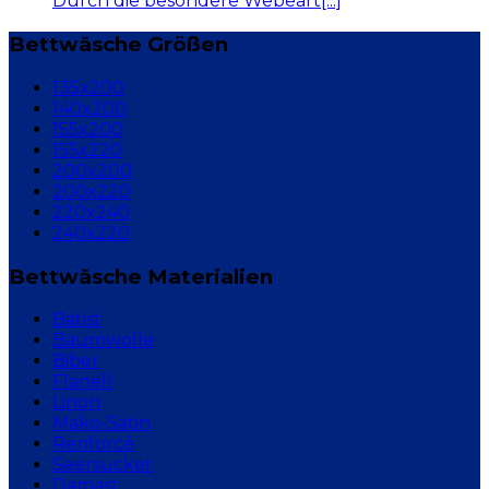
Durch die besondere Webeart[...]
Bettwäsche Größen
135x200
140x200
155x200
155x220
200x200
200x220
220x240
240x220
Bettwäsche Materialien
Batist
Baumwolle
Biber
Flanell
Linon
Mako-Satin
Renforcé
Seersucker
Damast