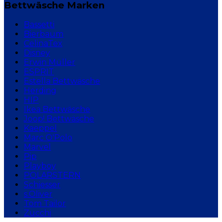
Bettwäsche Marken
Bassetti
Bierbaum
CelinaTex
Disney
Erwin Müller
ESPRIT
Estella Bettwäsche
Herding
HIP
Ikea Bettwäsche
Joop! Bettwäsche
Kaeppel
Marc O'Polo
Marvel
Pip
Playboy
POLARSTERN
Schiesser
s.Oliver
Tom Tailor
Zucchi