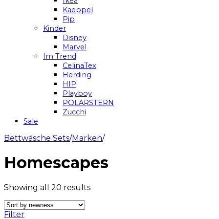
Ikea
Kaeppel
Pip
Kinder
Disney
Marvel
Im Trend
CelinaTex
Herding
HIP
Playboy
POLARSTERN
Zucchi
Sale
Bettwäsche Sets
/
Marken
/
Homescapes
Showing all 20 results
Filter