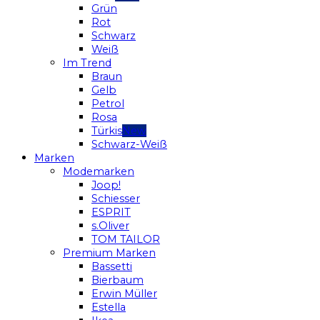
Grün
Rot
Schwarz
Weiß
Im Trend
Braun
Gelb
Petrol
Rosa
Türkis
Schwarz-Weiß
Marken
Modemarken
Joop!
Schiesser
ESPRIT
s.Oliver
TOM TAILOR
Premium Marken
Bassetti
Bierbaum
Erwin Müller
Estella