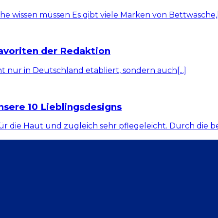
e wissen müssen Es gibt viele Marken von Bettwäsche,[.
avoriten der Redaktion
 nur in Deutschland etabliert, sondern auch[...]
sere 10 Lieblingsdesigns
die Haut und zugleich sehr pflegeleicht. Durch die be