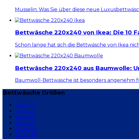
Musselin: Was Sie über diese neue Luxusbettwäsch
Bettwäsche 220x240 von Ikea: Die 10 F
Schon lange hat sich die Bettwäsche von Ikea nicht
Bettwäsche 220x240 aus Baumwolle: Un
Baumwoll-Bettwäsche ist besonders angenehm für 
Bettwäsche Größen
135x200
140x200
155x200
155x220
200x200
200x220