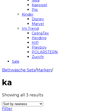
Ikea
Kaeppel
Pip
Kinder
Disney
Marvel
Im Trend
CelinaTex
Herding
HIP
Playboy
POLARSTERN
Zucchi
Sale
Bettwäsche Sets
/
Marken
/
ka
Showing all 3 results
Filter