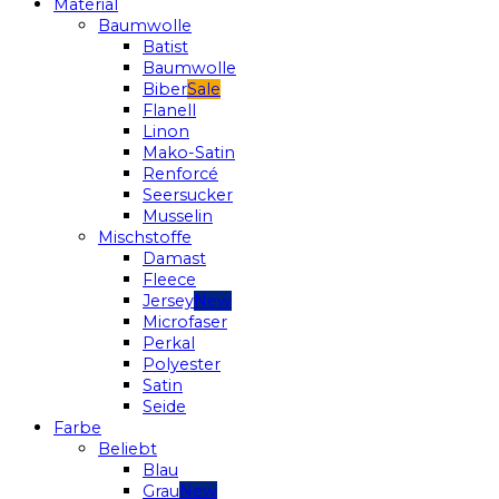
Material
Baumwolle
Batist
Baumwolle
Biber
Flanell
Linon
Mako-Satin
Renforcé
Seersucker
Musselin
Mischstoffe
Damast
Fleece
Jersey
Microfaser
Perkal
Polyester
Satin
Seide
Farbe
Beliebt
Blau
Grau