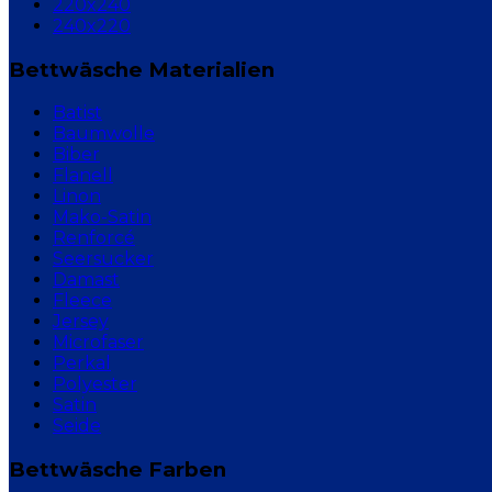
220x240
240x220
Bettwäsche Materialien
Batist
Baumwolle
Biber
Flanell
Linon
Mako-Satin
Renforcé
Seersucker
Damast
Fleece
Jersey
Microfaser
Perkal
Polyester
Satin
Seide
Bettwäsche Farben