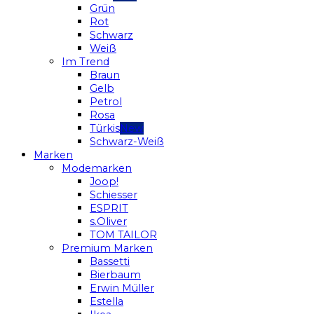
Grün
Rot
Schwarz
Weiß
Im Trend
Braun
Gelb
Petrol
Rosa
Türkis
Schwarz-Weiß
Marken
Modemarken
Joop!
Schiesser
ESPRIT
s.Oliver
TOM TAILOR
Premium Marken
Bassetti
Bierbaum
Erwin Müller
Estella