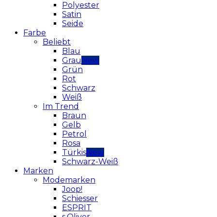
Polyester
Satin
Seide
Farbe
Beliebt
Blau
Grau
Grün
Rot
Schwarz
Weiß
Im Trend
Braun
Gelb
Petrol
Rosa
Türkis
Schwarz-Weiß
Marken
Modemarken
Joop!
Schiesser
ESPRIT
s.Oliver