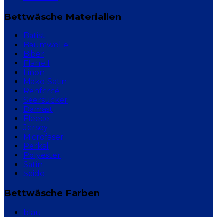
Bettwäsche Materialien
Batist
Baumwolle
Biber
Flanell
Linon
Mako-Satin
Renforcé
Seersucker
Damast
Fleece
Jersey
Microfaser
Perkal
Polyester
Satin
Seide
Bettwäsche Farben
blau