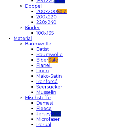
155x220
Doppel
200x200
200x220
220x240
Kinder
100x135
Material
Baumwolle
Batist
Baumwolle
Biber
Flanell
Linon
Mako-Satin
Renforcé
Seersucker
Musselin
Mischstoffe
Damast
Fleece
Jersey
Microfaser
Perkal