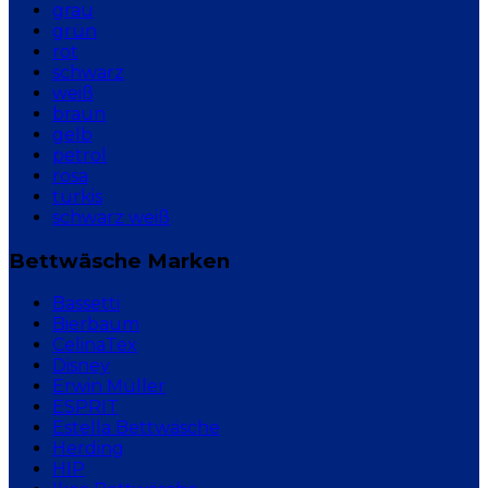
grau
grün
rot
schwarz
weiß
braun
gelb
petrol
rosa
türkis
schwarz weiß
Bettwäsche Marken
Bassetti
Bierbaum
CelinaTex
Disney
Erwin Müller
ESPRIT
Estella Bettwäsche
Herding
HIP