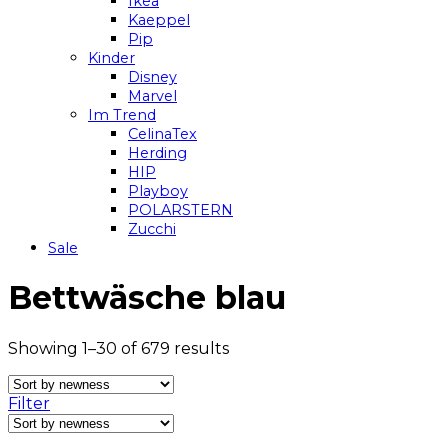
Ikea
Kaeppel
Pip
Kinder
Disney
Marvel
Im Trend
CelinaTex
Herding
HIP
Playboy
POLARSTERN
Zucchi
Sale
Bettwäsche blau
Showing 1–30 of 679 results
Filter