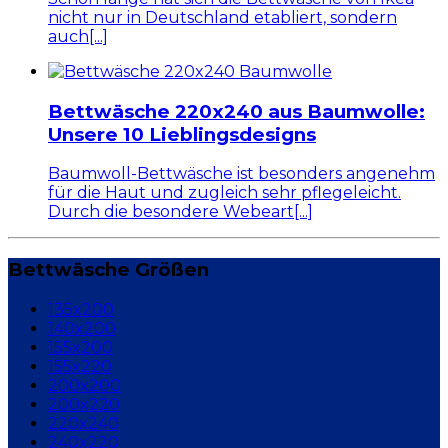
nicht nur in Deutschland etabliert, sondern
auch[...]
Bettwäsche 220x240 aus Baumwolle:
Unsere 10 Lieblingsdesigns
Baumwoll-Bettwäsche ist besonders angenehm
für die Haut und zugleich sehr pflegeleicht.
Durch die besondere Webeart[...]
Bettwäsche Größen
135x200
140x200
155x200
155x220
200x200
200x220
220x240
240x220