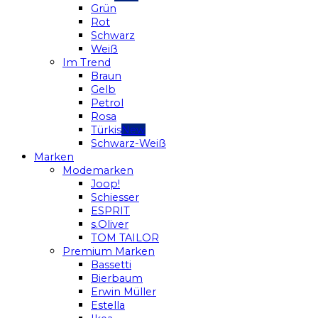
Grün
Rot
Schwarz
Weiß
Im Trend
Braun
Gelb
Petrol
Rosa
Türkis
Schwarz-Weiß
Marken
Modemarken
Joop!
Schiesser
ESPRIT
s.Oliver
TOM TAILOR
Premium Marken
Bassetti
Bierbaum
Erwin Müller
Estella