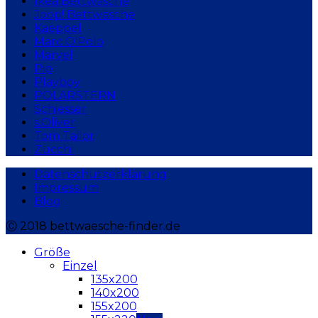
Ikea Bettwäsche
Joop! Bettwäsche
Kaeppel
Marc O'Polo
Marvel
Pip
Playboy
POLARSTERN
Schiesser
s.Oliver
Tom Tailor
Zucchi
Datenschutzerklärung
Impressum
Blog
Ⓒ 2018 bettwaesche-finder.de
Größe
Einzel
135x200
140x200
155x200