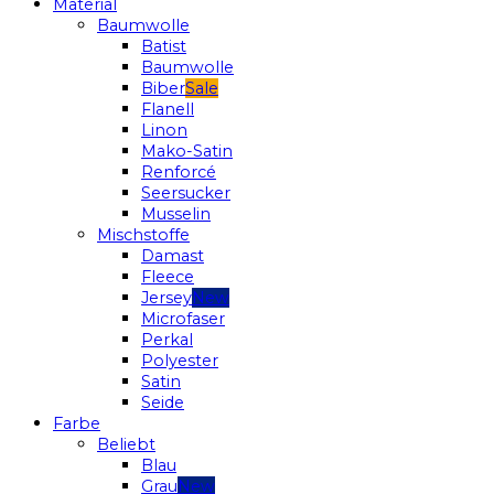
Material
Baumwolle
Batist
Baumwolle
Biber
Flanell
Linon
Mako-Satin
Renforcé
Seersucker
Musselin
Mischstoffe
Damast
Fleece
Jersey
Microfaser
Perkal
Polyester
Satin
Seide
Farbe
Beliebt
Blau
Grau