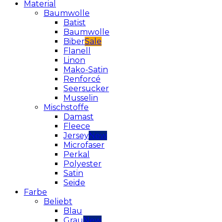
Material
Baumwolle
Batist
Baumwolle
Biber
Flanell
Linon
Mako-Satin
Renforcé
Seersucker
Musselin
Mischstoffe
Damast
Fleece
Jersey
Microfaser
Perkal
Polyester
Satin
Seide
Farbe
Beliebt
Blau
Grau