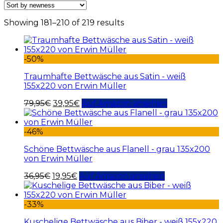
Showing 181–210 of 219 results
-50%
Traumhafte Bettwäsche aus Satin - weiß
155x220 von Erwin Müller
79,95
€
39,95
€
Auf Amazon ansehen
-46%
Schöne Bettwäsche aus Flanell - grau 135x200
von Erwin Müller
36,95
€
19,95
€
Auf Amazon ansehen
-33%
Kuschelige Bettwäsche aus Biber - weiß 155x220