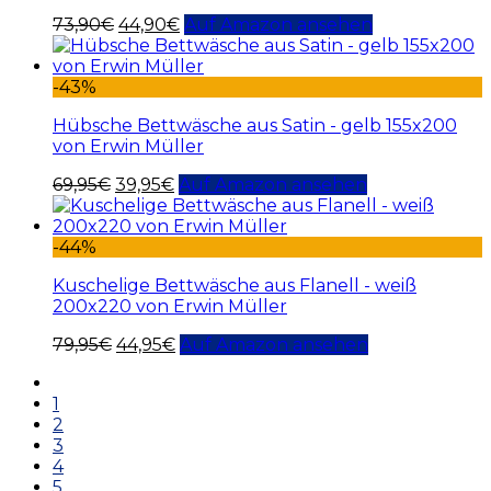
73,90
€
44,90
€
Auf Amazon ansehen
-43%
Hübsche Bettwäsche aus Satin - gelb 155x200
von Erwin Müller
69,95
€
39,95
€
Auf Amazon ansehen
-44%
Kuschelige Bettwäsche aus Flanell - weiß
200x220 von Erwin Müller
79,95
€
44,95
€
Auf Amazon ansehen
1
2
3
4
5