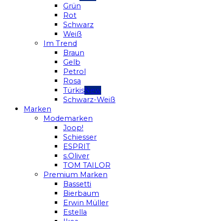
Grün
Rot
Schwarz
Weiß
Im Trend
Braun
Gelb
Petrol
Rosa
Türkis
Schwarz-Weiß
Marken
Modemarken
Joop!
Schiesser
ESPRIT
s.Oliver
TOM TAILOR
Premium Marken
Bassetti
Bierbaum
Erwin Müller
Estella