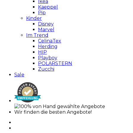
Ikea
Kaeppel
Pip
Kinder
Disney
Marvel
Im Trend
CelinaTex
Herding
HIP
Playboy
POLARSTERN
Zucchi
Sale
Wir finden die besten Angebote!