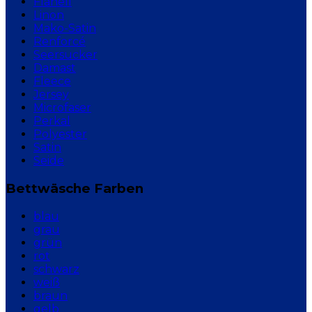
Flanell
Linon
Mako-Satin
Renforcé
Seersucker
Damast
Fleece
Jersey
Microfaser
Perkal
Polyester
Satin
Seide
Bettwäsche Farben
blau
grau
grün
rot
schwarz
weiß
braun
gelb