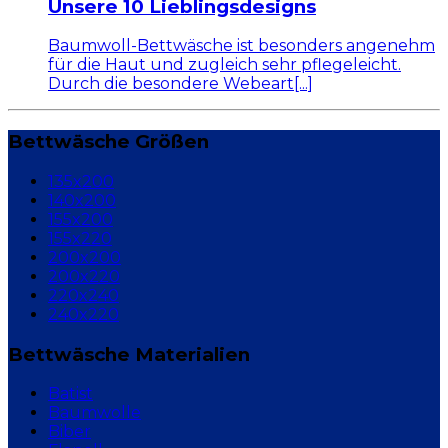
Unsere 10 Lieblingsdesigns
Baumwoll-Bettwäsche ist besonders angenehm
für die Haut und zugleich sehr pflegeleicht.
Durch die besondere Webeart[...]
Bettwäsche Größen
135x200
140x200
155x200
155x220
200x200
200x220
220x240
240x220
Bettwäsche Materialien
Batist
Baumwolle
Biber