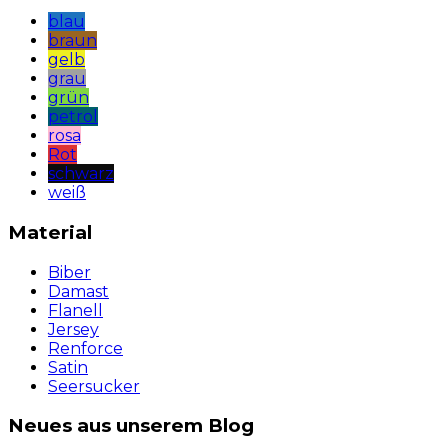
blau
braun
gelb
grau
grün
petrol
rosa
Rot
schwarz
weiß
Material
Biber
Damast
Flanell
Jersey
Renforce
Satin
Seersucker
Neues aus unserem Blog