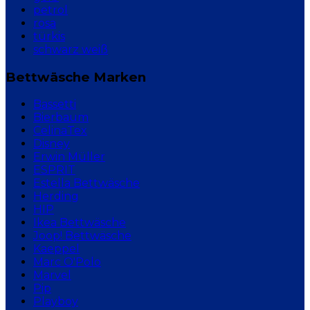
petrol
rosa
türkis
schwarz weiß
Bettwäsche Marken
Bassetti
Bierbaum
CelinaTex
Disney
Erwin Müller
ESPRIT
Estella Bettwäsche
Herding
HIP
Ikea Bettwäsche
Joop! Bettwäsche
Kaeppel
Marc O'Polo
Marvel
Pip
Playboy