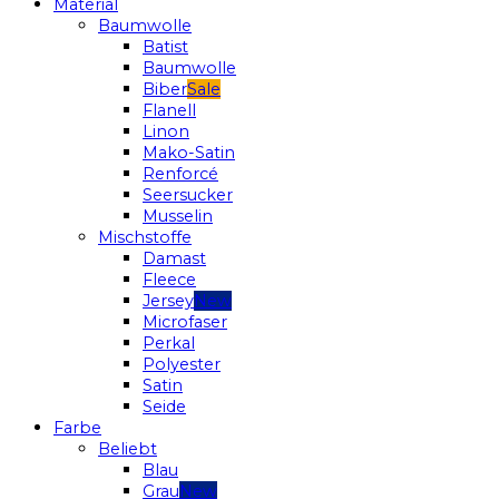
Material
Baumwolle
Batist
Baumwolle
Biber
Flanell
Linon
Mako-Satin
Renforcé
Seersucker
Musselin
Mischstoffe
Damast
Fleece
Jersey
Microfaser
Perkal
Polyester
Satin
Seide
Farbe
Beliebt
Blau
Grau