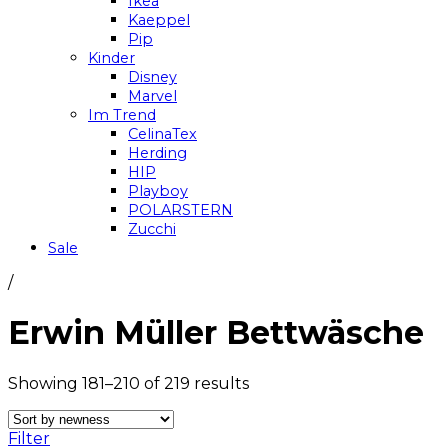
Ikea
Kaeppel
Pip
Kinder
Disney
Marvel
Im Trend
CelinaTex
Herding
HIP
Playboy
POLARSTERN
Zucchi
Sale
/
Erwin Müller Bettwäsche
Showing 181–210 of 219 results
Filter