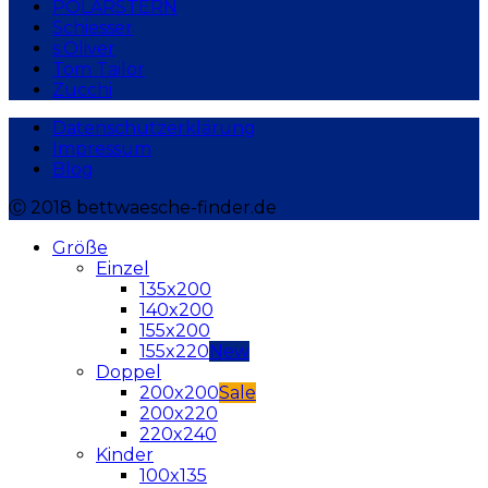
POLARSTERN
Schiesser
s.Oliver
Tom Tailor
Zucchi
Datenschutzerklärung
Impressum
Blog
Ⓒ 2018 bettwaesche-finder.de
Größe
Einzel
135x200
140x200
155x200
155x220
Doppel
200x200
200x220
220x240
Kinder
100x135