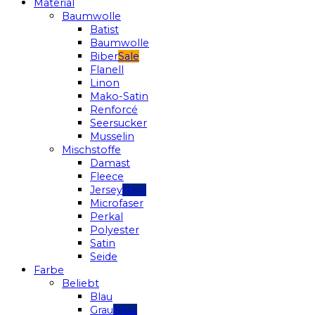
Material
Baumwolle
Batist
Baumwolle
Biber
Flanell
Linon
Mako-Satin
Renforcé
Seersucker
Musselin
Mischstoffe
Damast
Fleece
Jersey
Microfaser
Perkal
Polyester
Satin
Seide
Farbe
Beliebt
Blau
Grau