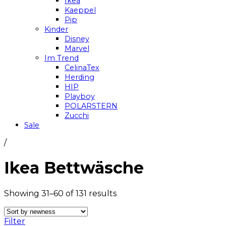
Ikea
Kaeppel
Pip
Kinder
Disney
Marvel
Im Trend
CelinaTex
Herding
HIP
Playboy
POLARSTERN
Zucchi
Sale
/
Ikea Bettwäsche
Showing 31–60 of 131 results
Filter