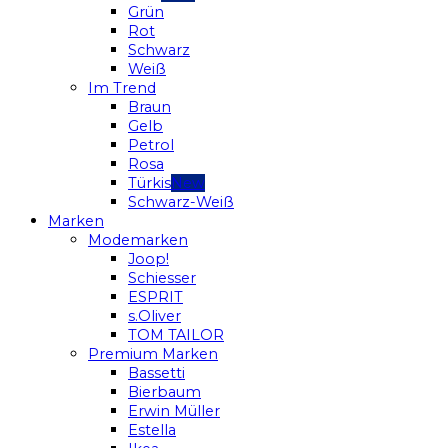
Grün
Rot
Schwarz
Weiß
Im Trend
Braun
Gelb
Petrol
Rosa
Türkis
Schwarz-Weiß
Marken
Modemarken
Joop!
Schiesser
ESPRIT
s.Oliver
TOM TAILOR
Premium Marken
Bassetti
Bierbaum
Erwin Müller
Estella