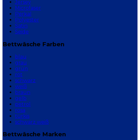
Jersey
Microfaser
Perkal
Polyester
Satin
Seide
Bettwäsche Farben
blau
grau
grün
rot
schwarz
weiß
braun
gelb
petrol
rosa
türkis
schwarz weiß
Bettwäsche Marken