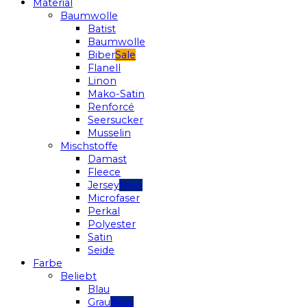
Material
Baumwolle
Batist
Baumwolle
Biber
Flanell
Linon
Mako-Satin
Renforcé
Seersucker
Musselin
Mischstoffe
Damast
Fleece
Jersey
Microfaser
Perkal
Polyester
Satin
Seide
Farbe
Beliebt
Blau
Grau