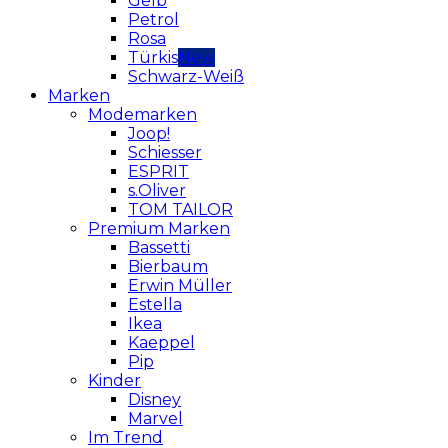
Gelb
Petrol
Rosa
Türkis
Schwarz-Weiß
Marken
Modemarken
Joop!
Schiesser
ESPRIT
s.Oliver
TOM TAILOR
Premium Marken
Bassetti
Bierbaum
Erwin Müller
Estella
Ikea
Kaeppel
Pip
Kinder
Disney
Marvel
Im Trend