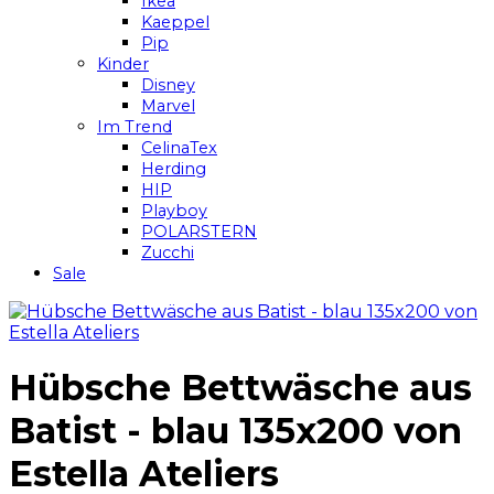
Ikea
Kaeppel
Pip
Kinder
Disney
Marvel
Im Trend
CelinaTex
Herding
HIP
Playboy
POLARSTERN
Zucchi
Sale
Hübsche Bettwäsche aus
Batist - blau 135x200 von
Estella Ateliers