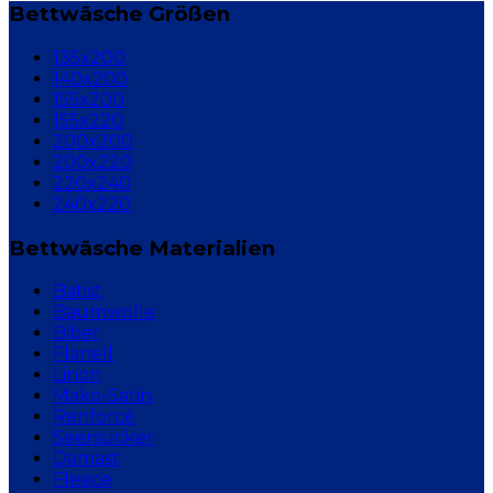
Bettwäsche Größen
135x200
140x200
155x200
155x220
200x200
200x220
220x240
240x220
Bettwäsche Materialien
Batist
Baumwolle
Biber
Flanell
Linon
Mako-Satin
Renforcé
Seersucker
Damast
Fleece