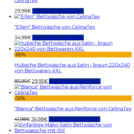
CelinaTex
29,98
€
Auf Amazon ansehen
"Ellen" Bettwäsche von CelinaTex
34,98
€
Auf Amazon ansehen
-65%
Hübsche Bettwäsche aus Satin - braun 220x240
von Bettwaren-XXL
85,95
€
29,95
€
Auf Amazon ansehen
-12%
"Bianca" Bettwäsche aus Renforce von CelinaTex
41,98
€
36,98
€
Auf Amazon ansehen