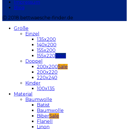
Impressum
Blog
Ⓒ 2018 bettwaesche-finder.de
Größe
Einzel
135x200
140x200
155x200
155x220
Doppel
200x200
200x220
220x240
Kinder
100x135
Material
Baumwolle
Batist
Baumwolle
Biber
Flanell
Linon