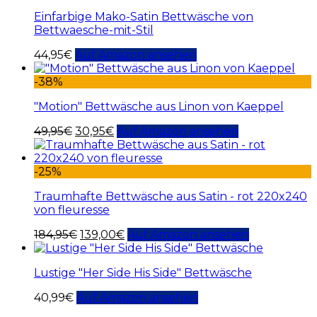
Einfarbige Mako-Satin Bettwäsche von
Bettwaesche-mit-Stil
44,95
€
Auf Amazon ansehen
-38%
"Motion" Bettwäsche aus Linon von Kaeppel
49,95
€
30,95
€
Auf Amazon ansehen
-25%
Traumhafte Bettwäsche aus Satin - rot 220x240
von fleuresse
184,95
€
139,00
€
Auf Amazon ansehen
Lustige "Her Side His Side" Bettwäsche
40,99
€
Auf Amazon ansehen