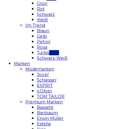
Grün
Rot
Schwarz
Weiß
Im Trend
Braun
Gelb
Petrol
Rosa
Türkis
Schwarz-Weiß
Marken
Modemarken
Joop!
Schiesser
ESPRIT
s.Oliver
TOM TAILOR
Premium Marken
Bassetti
Bierbaum
Erwin Müller
Estella