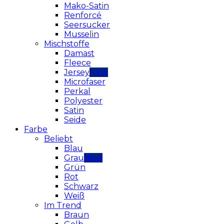
Mako-Satin
Renforcé
Seersucker
Musselin
Mischstoffe
Damast
Fleece
Jersey
Microfaser
Perkal
Polyester
Satin
Seide
Farbe
Beliebt
Blau
Grau
Grün
Rot
Schwarz
Weiß
Im Trend
Braun