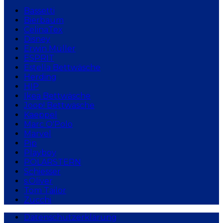
Bassetti
Bierbaum
CelinaTex
Disney
Erwin Müller
ESPRIT
Estella Bettwäsche
Herding
HIP
Ikea Bettwäsche
Joop! Bettwäsche
Kaeppel
Marc O'Polo
Marvel
Pip
Playboy
POLARSTERN
Schiesser
s.Oliver
Tom Tailor
Zucchi
Datenschutzerklärung