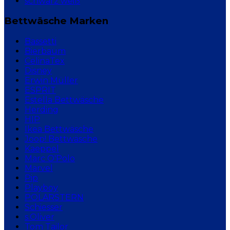
schwarz weiß
Bettwäsche Marken
Bassetti
Bierbaum
CelinaTex
Disney
Erwin Müller
ESPRIT
Estella Bettwäsche
Herding
HIP
Ikea Bettwäsche
Joop! Bettwäsche
Kaeppel
Marc O'Polo
Marvel
Pip
Playboy
POLARSTERN
Schiesser
s.Oliver
Tom Tailor