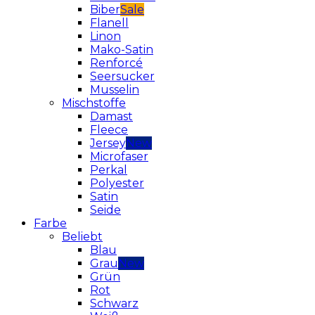
Biber
Flanell
Linon
Mako-Satin
Renforcé
Seersucker
Musselin
Mischstoffe
Damast
Fleece
Jersey
Microfaser
Perkal
Polyester
Satin
Seide
Farbe
Beliebt
Blau
Grau
Grün
Rot
Schwarz