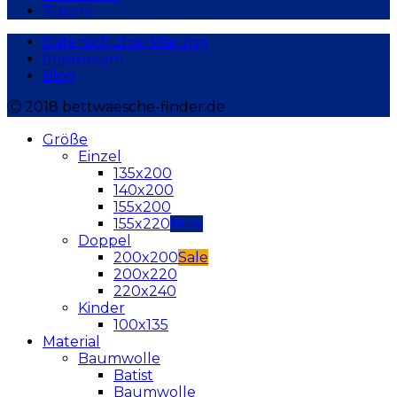
Zucchi
Datenschutzerklärung
Impressum
Blog
Ⓒ 2018 bettwaesche-finder.de
Größe
Einzel
135x200
140x200
155x200
155x220
Doppel
200x200
200x220
220x240
Kinder
100x135
Material
Baumwolle
Batist
Baumwolle