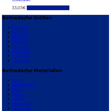
33,03
€
Auf Amazon ansehen
Bettwäsche Größen
135x200
140x200
155x200
155x220
200x200
200x220
220x240
240x220
Bettwäsche Materialien
Batist
Baumwolle
Biber
Flanell
Linon
Mako-Satin
Renforcé