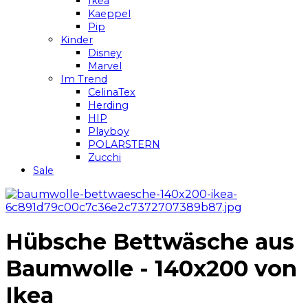
Ikea
Kaeppel
Pip
Kinder
Disney
Marvel
Im Trend
CelinaTex
Herding
HIP
Playboy
POLARSTERN
Zucchi
Sale
Hübsche Bettwäsche aus
Baumwolle - 140x200 von
Ikea