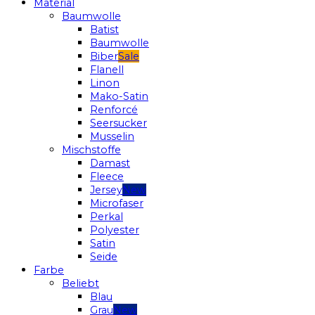
Material
Baumwolle
Batist
Baumwolle
Biber
Flanell
Linon
Mako-Satin
Renforcé
Seersucker
Musselin
Mischstoffe
Damast
Fleece
Jersey
Microfaser
Perkal
Polyester
Satin
Seide
Farbe
Beliebt
Blau
Grau