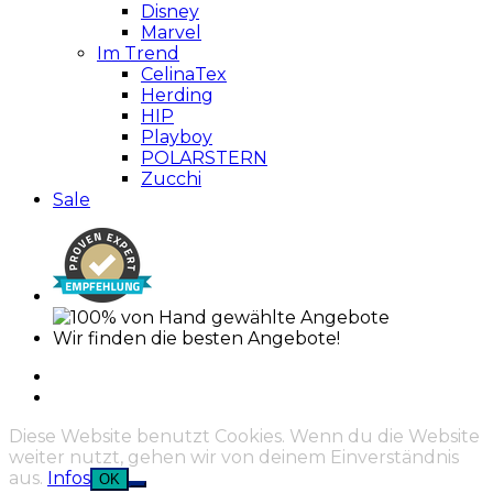
Disney
Marvel
Im Trend
CelinaTex
Herding
HIP
Playboy
POLARSTERN
Zucchi
Sale
Wir finden die besten Angebote!
Diese Website benutzt Cookies. Wenn du die Website
weiter nutzt, gehen wir von deinem Einverständnis
aus.
Infos
OK