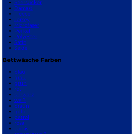
Seersucker
Damast
Fleece
Jersey
Microfaser
Perkal
Polyester
Satin
Seide
Bettwäsche Farben
blau
grau
grün
rot
schwarz
weiß
braun
gelb
petrol
rosa
türkis