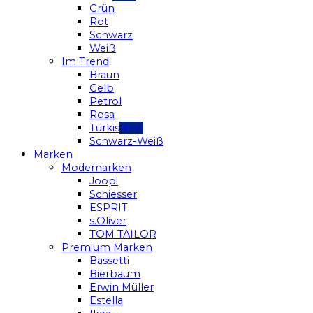
Grün
Rot
Schwarz
Weiß
Im Trend
Braun
Gelb
Petrol
Rosa
Türkis
Schwarz-Weiß
Marken
Modemarken
Joop!
Schiesser
ESPRIT
s.Oliver
TOM TAILOR
Premium Marken
Bassetti
Bierbaum
Erwin Müller
Estella