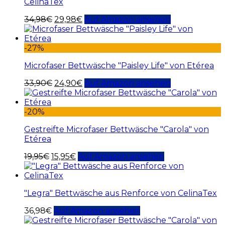
CelinaTex
34,98
€
29,98
€
Auf Amazon ansehen
-27%
Microfaser Bettwäsche "Paisley Life" von Etérea
33,90
€
24,90
€
Auf Amazon ansehen
-20%
Gestreifte Microfaser Bettwäsche "Carola" von
Etérea
19,95
€
15,95
€
Auf Amazon ansehen
"Legra" Bettwäsche aus Renforce von CelinaTex
36,98
€
Auf Amazon ansehen