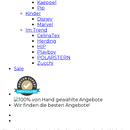
Kaeppel
Pip
Kinder
Disney
Marvel
Im Trend
CelinaTex
Herding
HIP
Playboy
POLARSTERN
Zucchi
Sale
Wir finden die besten Angebote!