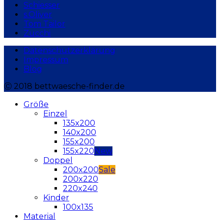
Schiesser
s.Oliver
Tom Tailor
Zucchi
Datenschutzerklärung
Impressum
Blog
Ⓒ 2018 bettwaesche-finder.de
Größe
Einzel
135x200
140x200
155x200
155x220
Doppel
200x200
200x220
220x240
Kinder
100x135
Material