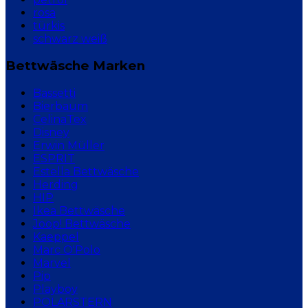
rosa
türkis
schwarz weiß
Bettwäsche Marken
Bassetti
Bierbaum
CelinaTex
Disney
Erwin Müller
ESPRIT
Estella Bettwäsche
Herding
HIP
Ikea Bettwäsche
Joop! Bettwäsche
Kaeppel
Marc O'Polo
Marvel
Pip
Playboy
POLARSTERN