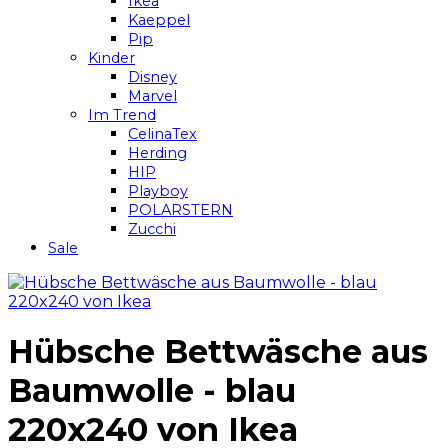
Ikea
Kaeppel
Pip
Kinder
Disney
Marvel
Im Trend
CelinaTex
Herding
HIP
Playboy
POLARSTERN
Zucchi
Sale
Hübsche Bettwäsche aus
Baumwolle - blau
220x240 von Ikea