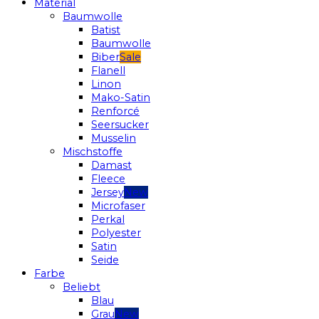
Material
Baumwolle
Batist
Baumwolle
Biber
Flanell
Linon
Mako-Satin
Renforcé
Seersucker
Musselin
Mischstoffe
Damast
Fleece
Jersey
Microfaser
Perkal
Polyester
Satin
Seide
Farbe
Beliebt
Blau
Grau