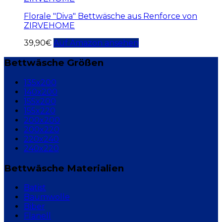
Florale "Diva" Bettwäsche aus Renforce von
ZIRVEHOME
39,90
€
Auf Amazon ansehen
Bettwäsche Größen
135x200
140x200
155x200
155x220
200x200
200x220
220x240
240x220
Bettwäsche Materialien
Batist
Baumwolle
Biber
Flanell