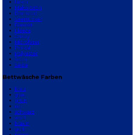
Linon
Mako-Satin
Renforcé
Seersucker
Damast
Fleece
Jersey
Microfaser
Perkal
Polyester
Satin
Seide
Bettwäsche Farben
blau
grau
grün
rot
schwarz
weiß
braun
gelb
petrol