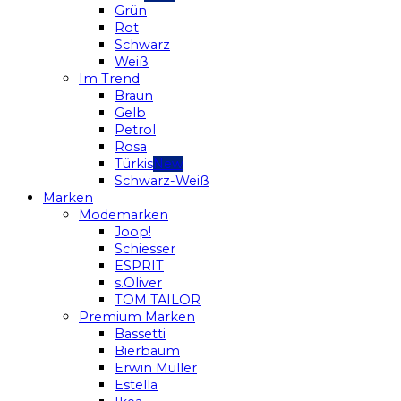
Grün
Rot
Schwarz
Weiß
Im Trend
Braun
Gelb
Petrol
Rosa
Türkis
Schwarz-Weiß
Marken
Modemarken
Joop!
Schiesser
ESPRIT
s.Oliver
TOM TAILOR
Premium Marken
Bassetti
Bierbaum
Erwin Müller
Estella