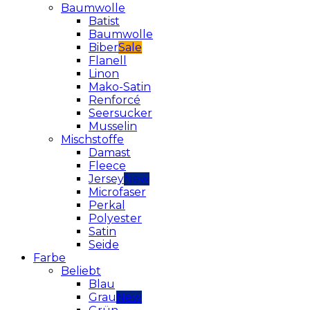
Baumwolle
Batist
Baumwolle
Biber
Flanell
Linon
Mako-Satin
Renforcé
Seersucker
Musselin
Mischstoffe
Damast
Fleece
Jersey
Microfaser
Perkal
Polyester
Satin
Seide
Farbe
Beliebt
Blau
Grau