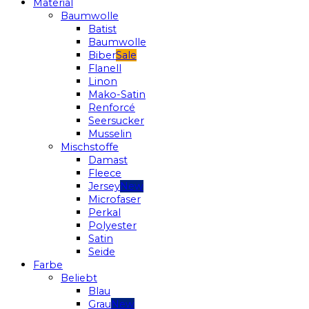
Material
Baumwolle
Batist
Baumwolle
Biber
Flanell
Linon
Mako-Satin
Renforcé
Seersucker
Musselin
Mischstoffe
Damast
Fleece
Jersey
Microfaser
Perkal
Polyester
Satin
Seide
Farbe
Beliebt
Blau
Grau