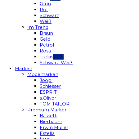
Grün
Rot
Schwarz
Weiß
Im Trend
Braun
Gelb
Petrol
Rosa
Türkis
Schwarz-Weiß
Marken
Modemarken
Joop!
Schiesser
ESPRIT
s.Oliver
TOM TAILOR
Premium Marken
Bassetti
Bierbaum
Erwin Müller
Estella