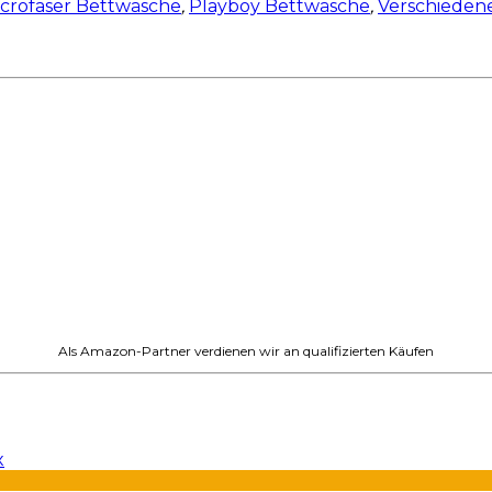
crofaser Bettwäsche
,
Playboy Bettwäsche
,
Verschieden
Als Amazon-Partner verdienen wir an qualifizierten Käufen