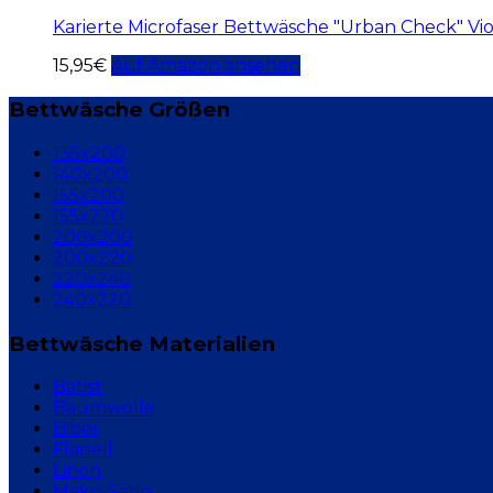
Karierte Microfaser Bettwäsche "Urban Check" Vio
15,95
€
Auf Amazon ansehen
Bettwäsche Größen
135x200
140x200
155x200
155x220
200x200
200x220
220x240
240x220
Bettwäsche Materialien
Batist
Baumwolle
Biber
Flanell
Linon
Mako-Satin