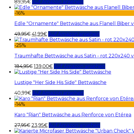
89,95
€
Auf Amazon ansehen
-16%
Edle "Ornamente" Bettwäsche aus Flanell Biber 
49,95
€
41,99
€
Auf Amazon ansehen
-25%
Traumhafte Bettwäsche aus Satin - rot 220x240 v
184,95
€
139,00
€
Auf Amazon ansehen
Lustige "Her Side His Side" Bettwäsche
40,99
€
Auf Amazon ansehen
-14%
Karo "Rian" Bettwäsche aus Renforce von Etérea
27,95
€
23,95
€
Auf Amazon ansehen