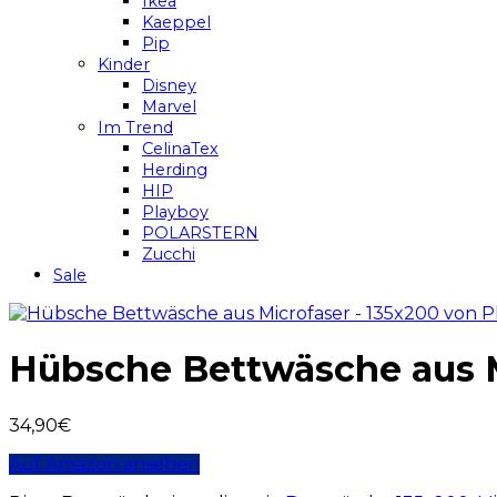
Ikea
Kaeppel
Pip
Kinder
Disney
Marvel
Im Trend
CelinaTex
Herding
HIP
Playboy
POLARSTERN
Zucchi
Sale
Hübsche Bettwäsche aus M
34,90
€
Auf Amazon ansehen