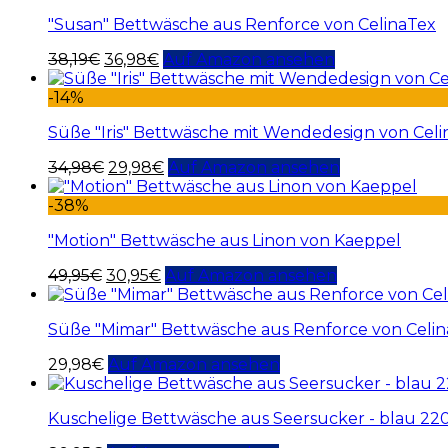
"Susan" Bettwäsche aus Renforce von CelinaTex
38,19
€
36,98
€
Auf Amazon ansehen
-14%
Süße "Iris" Bettwäsche mit Wendedesign von Cel
34,98
€
29,98
€
Auf Amazon ansehen
-38%
"Motion" Bettwäsche aus Linon von Kaeppel
49,95
€
30,95
€
Auf Amazon ansehen
Süße "Mimar" Bettwäsche aus Renforce von Celi
29,98
€
Auf Amazon ansehen
Kuschelige Bettwäsche aus Seersucker - blau 2