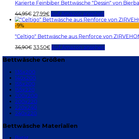
Karierte Feinbiber Bettwäsche "Dessin" von Bier
44,95
€
27,99
€
Auf Amazon ansehen
-9%
"Celtigo" Bettwäsche aus Renforce von ZIRVEH
36,90
€
33,50
€
Auf Amazon ansehen
Bettwäsche Größen
135x200
140x200
155x200
155x220
200x200
200x220
220x240
240x220
Bettwäsche Materialien
Batist