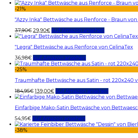
-21%
"Azzy Inka" Bettwäsche aus Renforce - Braun von
37,90
€
29,90
€
Auf Amazon ansehen
"Legra" Bettwäsche aus Renforce von CelinaTex
36,98
€
Auf Amazon ansehen
-25%
Traumhafte Bettwäsche aus Satin - rot 220x240 v
184,95
€
139,00
€
Auf Amazon ansehen
Einfarbige Mako-Satin Bettwäsche von Bettwaesch
54,95
€
Auf Amazon ansehen
-38%