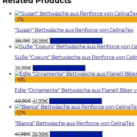
Related Products
-3%
"Susan" Bettwäsche aus Renforce von CelinaTex
38,19
€
36,98
€
Auf Amazon ansehen
Süße "Coeurs" Bettwäsche aus Renforce von Celi
36,98
€
Auf Amazon ansehen
-16%
Edle "Ornamente" Bettwäsche aus Flanell Biber 
49,95
€
41,99
€
Auf Amazon ansehen
-12%
"Bianca" Bettwäsche aus Renforce von CelinaTex
41,98
€
36,98
€
Auf Amazon ansehen