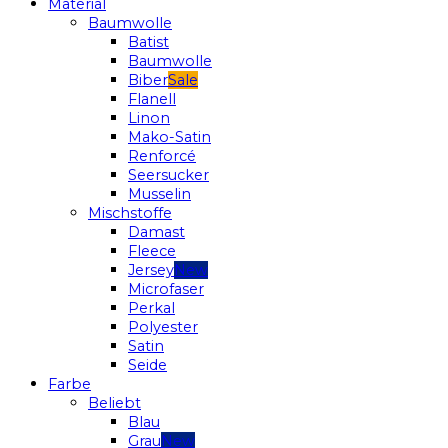
Material
Baumwolle
Batist
Baumwolle
Biber
Flanell
Linon
Mako-Satin
Renforcé
Seersucker
Musselin
Mischstoffe
Damast
Fleece
Jersey
Microfaser
Perkal
Polyester
Satin
Seide
Farbe
Beliebt
Blau
Grau