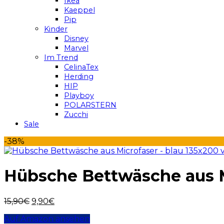
Ikea
Kaeppel
Pip
Kinder
Disney
Marvel
Im Trend
CelinaTex
Herding
HIP
Playboy
POLARSTERN
Zucchi
Sale
-38%
Hübsche Bettwäsche aus Mi
15,90
€
9,90
€
Auf Amazon ansehen