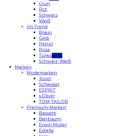
Grün
Rot
Schwarz
Weiß
Im Trend
Braun
Gelb
Petrol
Rosa
Türkis
Schwarz-Weiß
Marken
Modemarken
Joop!
Schiesser
ESPRIT
s.Oliver
TOM TAILOR
Premium Marken
Bassetti
Bierbaum
Erwin Müller
Estella