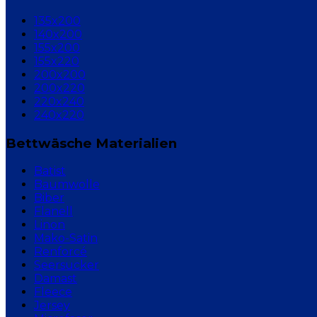
135x200
140x200
155x200
155x220
200x200
200x220
220x240
240x220
Bettwäsche Materialien
Batist
Baumwolle
Biber
Flanell
Linon
Mako-Satin
Renforcé
Seersucker
Damast
Fleece
Jersey