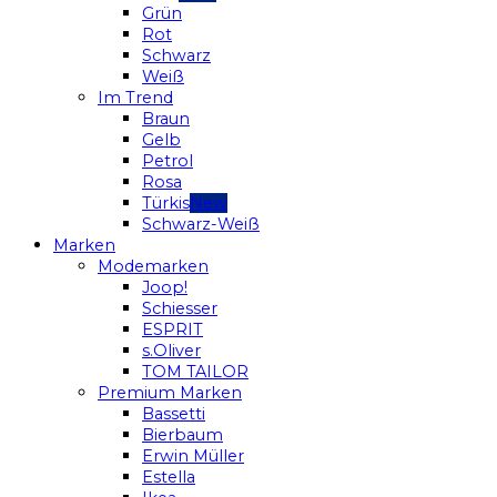
Grün
Rot
Schwarz
Weiß
Im Trend
Braun
Gelb
Petrol
Rosa
Türkis
Schwarz-Weiß
Marken
Modemarken
Joop!
Schiesser
ESPRIT
s.Oliver
TOM TAILOR
Premium Marken
Bassetti
Bierbaum
Erwin Müller
Estella