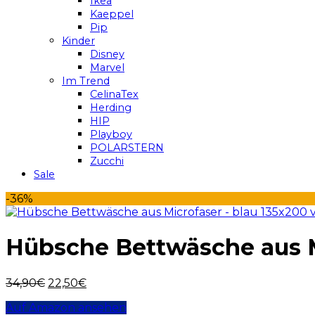
Ikea
Kaeppel
Pip
Kinder
Disney
Marvel
Im Trend
CelinaTex
Herding
HIP
Playboy
POLARSTERN
Zucchi
Sale
-36%
Hübsche Bettwäsche aus M
34,90
€
22,50
€
Auf Amazon ansehen