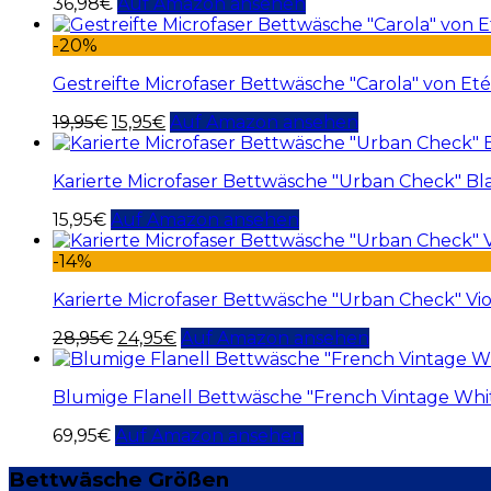
36,98
€
Auf Amazon ansehen
-20%
Gestreifte Microfaser Bettwäsche "Carola" von Et
19,95
€
15,95
€
Auf Amazon ansehen
Karierte Microfaser Bettwäsche "Urban Check" Bl
15,95
€
Auf Amazon ansehen
-14%
Karierte Microfaser Bettwäsche "Urban Check" Vio
28,95
€
24,95
€
Auf Amazon ansehen
Blumige Flanell Bettwäsche "French Vintage Whi
69,95
€
Auf Amazon ansehen
Bettwäsche Größen