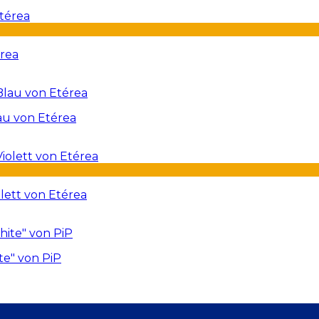
érea
au von Etérea
lett von Etérea
te" von PiP