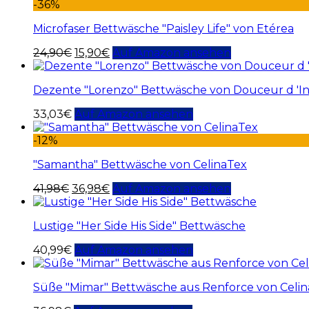
-36%
Microfaser Bettwäsche "Paisley Life" von Etérea
24,90
€
15,90
€
Auf Amazon ansehen
Dezente "Lorenzo" Bettwäsche von Douceur d 'In
33,03
€
Auf Amazon ansehen
-12%
"Samantha" Bettwäsche von CelinaTex
41,98
€
36,98
€
Auf Amazon ansehen
Lustige "Her Side His Side" Bettwäsche
40,99
€
Auf Amazon ansehen
Süße "Mimar" Bettwäsche aus Renforce von Celi