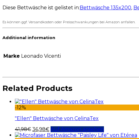
Diese Bettwäsche ist gelistet in:
Bettwäsche 135x200
,
B
Es können ggf. Versandkosten oder Preisschwankungen bei Amazon anfallen.
Additional information
Marke
Leonado Vicenti
Related Products
-12%
"Ellen" Bettwäsche von CelinaTex
41,98
€
36,98
€
Auf Amazon ansehen