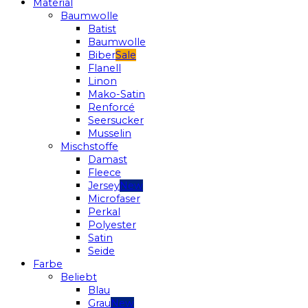
Material
Baumwolle
Batist
Baumwolle
Biber
Flanell
Linon
Mako-Satin
Renforcé
Seersucker
Musselin
Mischstoffe
Damast
Fleece
Jersey
Microfaser
Perkal
Polyester
Satin
Seide
Farbe
Beliebt
Blau
Grau