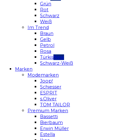
Grün
Rot
Schwarz
Weiß
Im Trend
Braun
Gelb
Petrol
Rosa
Türkis
Schwarz-Weiß
Marken
Modemarken
Joop!
Schiesser
ESPRIT
s.Oliver
TOM TAILOR
Premium Marken
Bassetti
Bierbaum
Erwin Müller
Estella