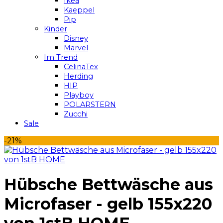
Ikea
Kaeppel
Pip
Kinder
Disney
Marvel
Im Trend
CelinaTex
Herding
HIP
Playboy
POLARSTERN
Zucchi
Sale
-21%
Hübsche Bettwäsche aus
Microfaser - gelb 155x220