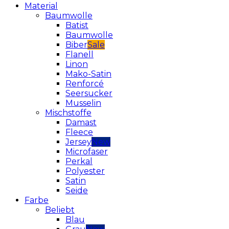
Material
Baumwolle
Batist
Baumwolle
Biber
Flanell
Linon
Mako-Satin
Renforcé
Seersucker
Musselin
Mischstoffe
Damast
Fleece
Jersey
Microfaser
Perkal
Polyester
Satin
Seide
Farbe
Beliebt
Blau