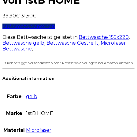
von 1stB HOME
39,90
€
31,50
€
Auf Amazon ansehen
Diese Bettwäsche ist gelistet in:
Bettwäsche 155x220
,
Bettwäsche gelb
,
Bettwäsche Gestreift
,
Microfaser
Bettwäsche
,
Es können ggf. Versandkosten oder Preisschwankungen bei Amazon anfallen.
Additional information
Farbe
gelb
Marke
1stB HOME
Material
Microfaser