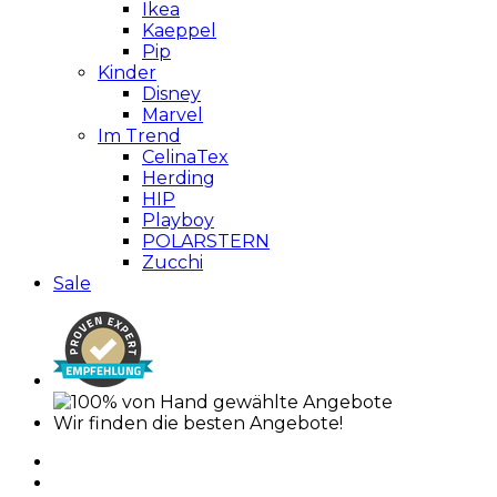
Ikea
Kaeppel
Pip
Kinder
Disney
Marvel
Im Trend
CelinaTex
Herding
HIP
Playboy
POLARSTERN
Zucchi
Sale
Wir finden die besten Angebote!