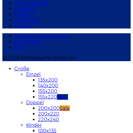
POLARSTERN
Schiesser
s.Oliver
Tom Tailor
Zucchi
Datenschutzerklärung
Impressum
Blog
Ⓒ 2018 bettwaesche-finder.de
Größe
Einzel
135x200
140x200
155x200
155x220
Doppel
200x200
200x220
220x240
Kinder
100x135