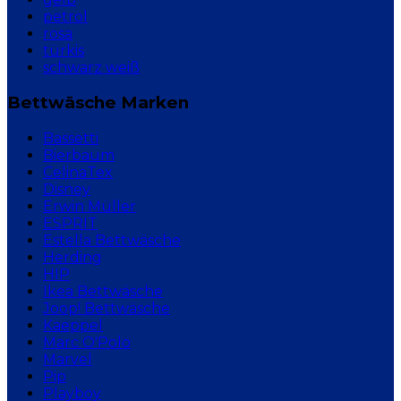
petrol
rosa
türkis
schwarz weiß
Bettwäsche Marken
Bassetti
Bierbaum
CelinaTex
Disney
Erwin Müller
ESPRIT
Estella Bettwäsche
Herding
HIP
Ikea Bettwäsche
Joop! Bettwäsche
Kaeppel
Marc O'Polo
Marvel
Pip
Playboy