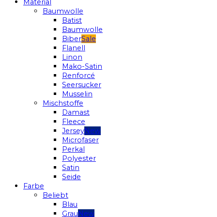
Material
Baumwolle
Batist
Baumwolle
Biber
Flanell
Linon
Mako-Satin
Renforcé
Seersucker
Musselin
Mischstoffe
Damast
Fleece
Jersey
Microfaser
Perkal
Polyester
Satin
Seide
Farbe
Beliebt
Blau
Grau