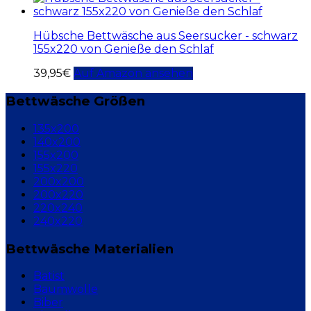
Hübsche Bettwäsche aus Seersucker - schwarz
155x220 von Genieße den Schlaf
39,95
€
Auf Amazon ansehen
Bettwäsche Größen
135x200
140x200
155x200
155x220
200x200
200x220
220x240
240x220
Bettwäsche Materialien
Batist
Baumwolle
Biber