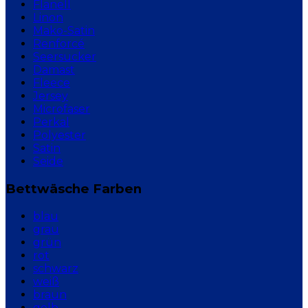
Flanell
Linon
Mako-Satin
Renforcé
Seersucker
Damast
Fleece
Jersey
Microfaser
Perkal
Polyester
Satin
Seide
Bettwäsche Farben
blau
grau
grün
rot
schwarz
weiß
braun
gelb