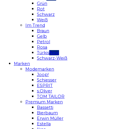
Grün
Rot
Schwarz
Weiß
Im Trend
Braun
Gelb
Petrol
Rosa
Türkis
Schwarz-Weiß
Marken
Modemarken
Joop!
Schiesser
ESPRIT
s.Oliver
TOM TAILOR
Premium Marken
Bassetti
Bierbaum
Erwin Müller
Estella