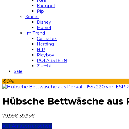
Ikea
Kaeppel
Pip
Kinder
Disney
Marvel
Im Trend
CelinaTex
Herding
HIP
Playboy
POLARSTERN
Zucchi
Sale
-50%
Hübsche Bettwäsche aus P
79,95
€
39,95
€
Auf Amazon ansehen