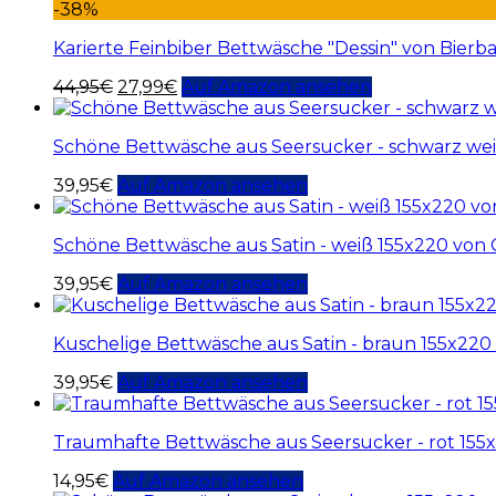
-38%
Karierte Feinbiber Bettwäsche "Dessin" von Bier
44,95
€
27,99
€
Auf Amazon ansehen
Schöne Bettwäsche aus Seersucker - schwarz we
39,95
€
Auf Amazon ansehen
Schöne Bettwäsche aus Satin - weiß 155x220 von
39,95
€
Auf Amazon ansehen
Kuschelige Bettwäsche aus Satin - braun 155x22
39,95
€
Auf Amazon ansehen
Traumhafte Bettwäsche aus Seersucker - rot 15
14,95
€
Auf Amazon ansehen