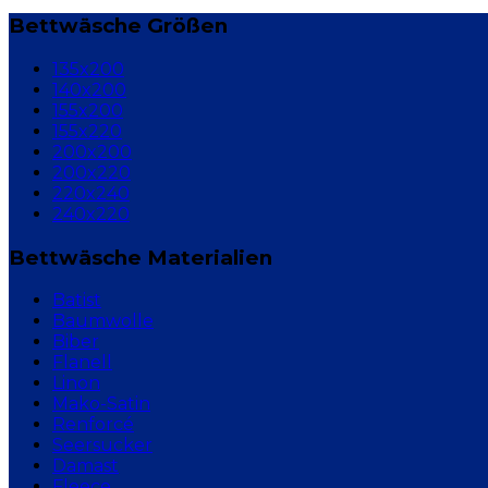
Bettwäsche Größen
135x200
140x200
155x200
155x220
200x200
200x220
220x240
240x220
Bettwäsche Materialien
Batist
Baumwolle
Biber
Flanell
Linon
Mako-Satin
Renforcé
Seersucker
Damast
Fleece