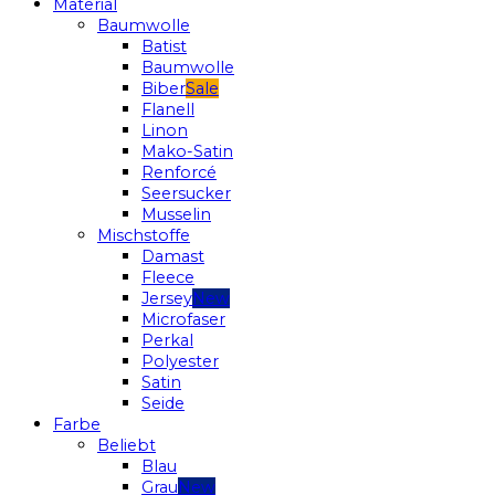
Material
Baumwolle
Batist
Baumwolle
Biber
Flanell
Linon
Mako-Satin
Renforcé
Seersucker
Musselin
Mischstoffe
Damast
Fleece
Jersey
Microfaser
Perkal
Polyester
Satin
Seide
Farbe
Beliebt
Blau
Grau