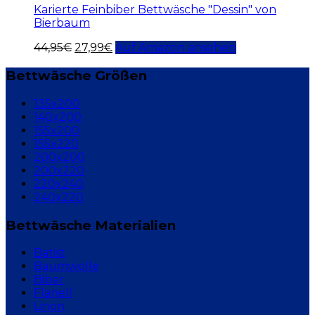
Karierte Feinbiber Bettwäsche "Dessin" von
Bierbaum
44,95
€
27,99
€
Auf Amazon ansehen
Bettwäsche Größen
135x200
140x200
155x200
155x220
200x200
200x220
220x240
240x220
Bettwäsche Materialien
Batist
Baumwolle
Biber
Flanell
Linon