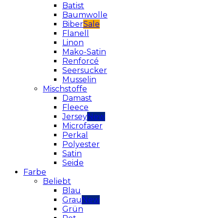
Batist
Baumwolle
Biber
Flanell
Linon
Mako-Satin
Renforcé
Seersucker
Musselin
Mischstoffe
Damast
Fleece
Jersey
Microfaser
Perkal
Polyester
Satin
Seide
Farbe
Beliebt
Blau
Grau
Grün