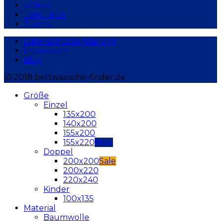
s.Oliver
Tom Tailor
Zucchi
Datenschutzerklärung
Impressum
Blog
Ⓒ 2018 bettwaesche-finder.de
Größe
Einzel
135x200
140x200
155x200
155x220
Doppel
200x200
200x220
220x240
Kinder
100x135
Material
Baumwolle