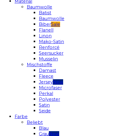
Material
Baumwolle
Batist
Baumwolle
Biber
Flanell
Linon
Mako-Satin
Renforcé
Seersucker
Musselin
Mischstoffe
Damast
Fleece
Jersey
Microfaser
Perkal
Polyester
Satin
Seide
Farbe
Beliebt
Blau
Grau