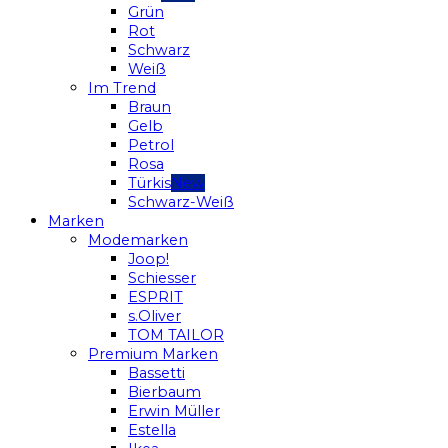
Grün
Rot
Schwarz
Weiß
Im Trend
Braun
Gelb
Petrol
Rosa
Türkis
Schwarz-Weiß
Marken
Modemarken
Joop!
Schiesser
ESPRIT
s.Oliver
TOM TAILOR
Premium Marken
Bassetti
Bierbaum
Erwin Müller
Estella