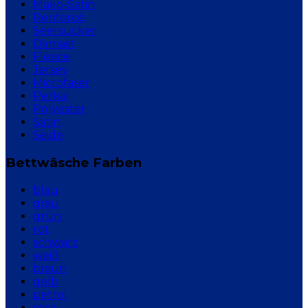
Mako-Satin
Renforcé
Seersucker
Damast
Fleece
Jersey
Microfaser
Perkal
Polyester
Satin
Seide
Bettwäsche Farben
blau
grau
grün
rot
schwarz
weiß
braun
gelb
petrol
rosa