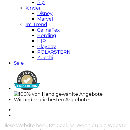
Pip
Kinder
Disney
Marvel
Im Trend
CelinaTex
Herding
HIP
Playboy
POLARSTERN
Zucchi
Sale
Wir finden die besten Angebote!
Diese Website benutzt Cookies. Wenn du die Website