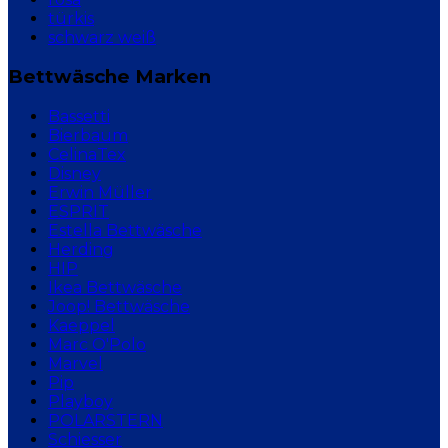
türkis
schwarz weiß
Bettwäsche Marken
Bassetti
Bierbaum
CelinaTex
Disney
Erwin Müller
ESPRIT
Estella Bettwäsche
Herding
HIP
Ikea Bettwäsche
Joop! Bettwäsche
Kaeppel
Marc O'Polo
Marvel
Pip
Playboy
POLARSTERN
Schiesser