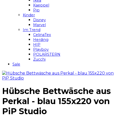
Ikea
Kaeppel
Pip
Kinder
Disney
Marvel
Im Trend
CelinaTex
Herding
HIP
Playboy
POLARSTERN
Zucchi
Sale
Hübsche Bettwäsche aus
Perkal - blau 155x220 von
PiP Studio