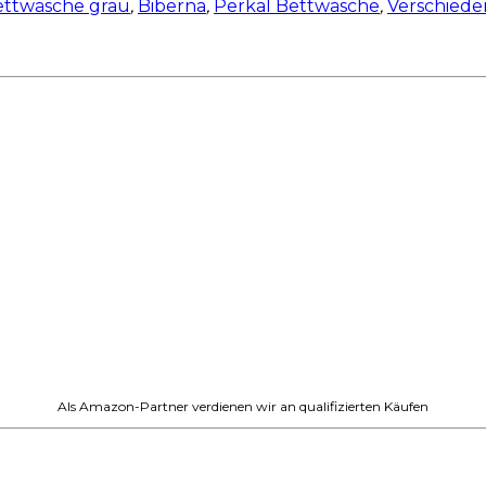
ettwäsche grau
,
Biberna
,
Perkal Bettwäsche
,
Verschiede
Als Amazon-Partner verdienen wir an qualifizierten Käufen