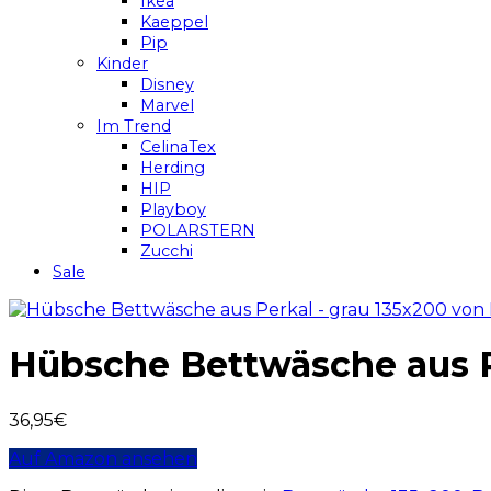
Ikea
Kaeppel
Pip
Kinder
Disney
Marvel
Im Trend
CelinaTex
Herding
HIP
Playboy
POLARSTERN
Zucchi
Sale
Hübsche Bettwäsche aus P
36,95
€
Auf Amazon ansehen