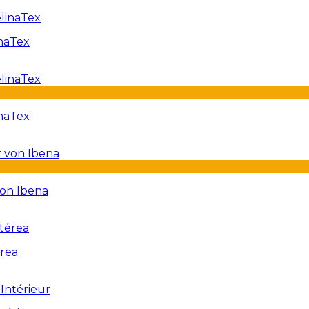
naTex
inaTex
von Ibena
érea