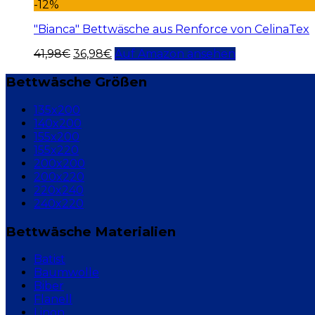
-12%
"Bianca" Bettwäsche aus Renforce von CelinaTex
41,98
€
36,98
€
Auf Amazon ansehen
Bettwäsche Größen
135x200
140x200
155x200
155x220
200x200
200x220
220x240
240x220
Bettwäsche Materialien
Batist
Baumwolle
Biber
Flanell
Linon