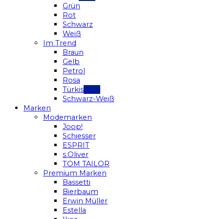
Grün
Rot
Schwarz
Weiß
Im Trend
Braun
Gelb
Petrol
Rosa
Türkis
Schwarz-Weiß
Marken
Modemarken
Joop!
Schiesser
ESPRIT
s.Oliver
TOM TAILOR
Premium Marken
Bassetti
Bierbaum
Erwin Müller
Estella