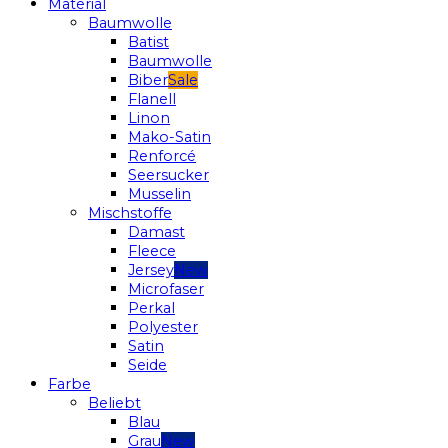
Material
Baumwolle
Batist
Baumwolle
Biber
Flanell
Linon
Mako-Satin
Renforcé
Seersucker
Musselin
Mischstoffe
Damast
Fleece
Jersey
Microfaser
Perkal
Polyester
Satin
Seide
Farbe
Beliebt
Blau
Grau