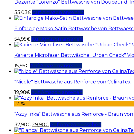
Dezente "Lorenzo" Bettwäsche von Douceur d 'In
33,03
€
Auf Amazon ansehen
Einfarbige Mako-Satin Bettwäsche von Bettwaesch
54,95
€
Auf Amazon ansehen
Karierte Microfaser Bettwäsche "Urban Check" Vio
15,95
€
Auf Amazon ansehen
"Nicole" Bettwäsche aus Renforce von CelinaTex
19,98
€
Auf Amazon ansehen
-21%
"Azzy Inka" Bettwäsche aus Renforce - Braun von
37,90
€
29,90
€
Auf Amazon ansehen