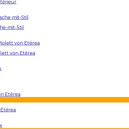
térieur
e-mit-Stil
lett von Etérea
 Etérea