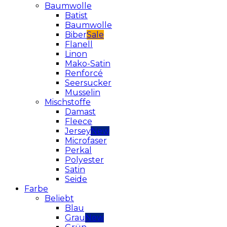
Baumwolle
Batist
Baumwolle
Biber
Flanell
Linon
Mako-Satin
Renforcé
Seersucker
Musselin
Mischstoffe
Damast
Fleece
Jersey
Microfaser
Perkal
Polyester
Satin
Seide
Farbe
Beliebt
Blau
Grau