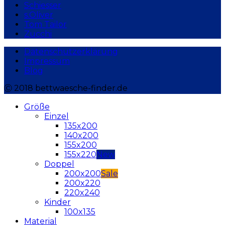
Schiesser
s.Oliver
Tom Tailor
Zucchi
Datenschutzerklärung
Impressum
Blog
Ⓒ 2018 bettwaesche-finder.de
Größe
Einzel
135x200
140x200
155x200
155x220
Doppel
200x200
200x220
220x240
Kinder
100x135
Material