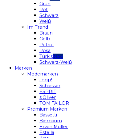
Grün
Rot
Schwarz
Weiß
Im Trend
Braun
Gelb
Petrol
Rosa
Türkis
Schwarz-Weiß
Marken
Modemarken
Joop!
Schiesser
ESPRIT
s.Oliver
TOM TAILOR
Premium Marken
Bassetti
Bierbaum
Erwin Müller
Estella