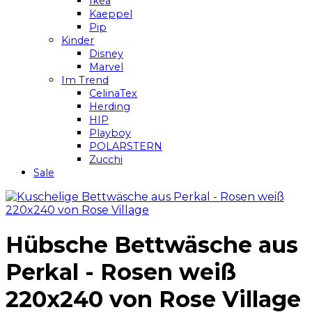
Ikea
Kaeppel
Pip
Kinder
Disney
Marvel
Im Trend
CelinaTex
Herding
HIP
Playboy
POLARSTERN
Zucchi
Sale
Hübsche Bettwäsche aus
Perkal - Rosen weiß
220x240 von Rose Village