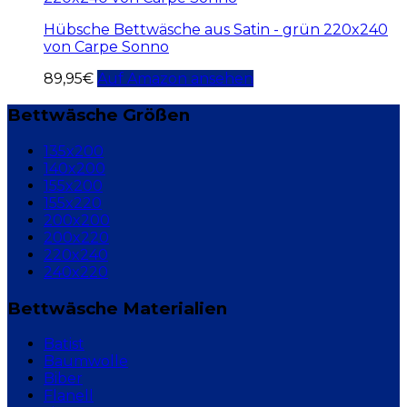
Hübsche Bettwäsche aus Satin - grün 220x240
von Carpe Sonno
89,95
€
Auf Amazon ansehen
Bettwäsche Größen
135x200
140x200
155x200
155x220
200x200
200x220
220x240
240x220
Bettwäsche Materialien
Batist
Baumwolle
Biber
Flanell