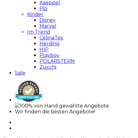
Kaeppel
Pip
Kinder
Disney
Marvel
Im Trend
CelinaTex
Herding
HIP
Playboy
POLARSTERN
Zucchi
Sale
Wir finden die besten Angebote!