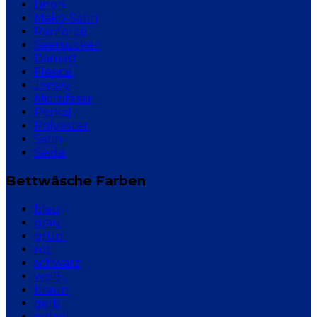
Linon
Mako-Satin
Renforcé
Seersucker
Damast
Fleece
Jersey
Microfaser
Perkal
Polyester
Satin
Seide
Bettwäsche Farben
blau
grau
grün
rot
schwarz
weiß
braun
gelb
petrol