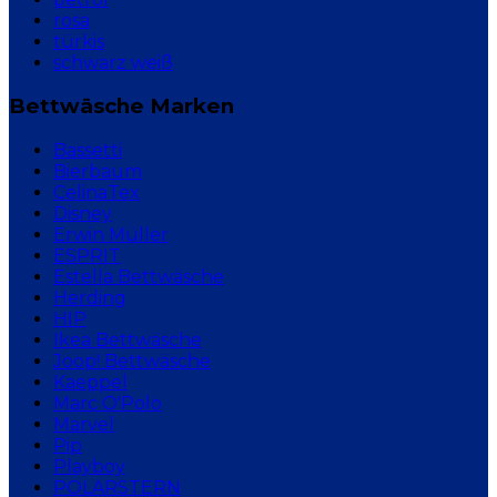
rosa
türkis
schwarz weiß
Bettwäsche Marken
Bassetti
Bierbaum
CelinaTex
Disney
Erwin Müller
ESPRIT
Estella Bettwäsche
Herding
HIP
Ikea Bettwäsche
Joop! Bettwäsche
Kaeppel
Marc O'Polo
Marvel
Pip
Playboy
POLARSTERN