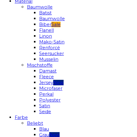
Material
Baumwolle
Batist
Baumwolle
Biber
Flanell
Linon
Mako-Satin
Renforcé
Seersucker
Musselin
Mischstoffe
Damast
Fleece
Jersey
Microfaser
Perkal
Polyester
Satin
Seide
Farbe
Beliebt
Blau
Grau