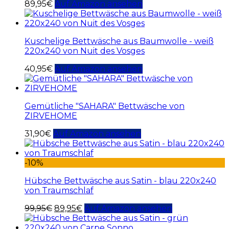
89,95
€
Auf Amazon ansehen
Kuschelige Bettwäsche aus Baumwolle - weiß
220x240 von Nuit des Vosges
40,95
€
Auf Amazon ansehen
Gemütliche "SAHARA" Bettwäsche von
ZIRVEHOME
31,90
€
Auf Amazon ansehen
-10%
Hübsche Bettwäsche aus Satin - blau 220x240
von Traumschlaf
99,95
€
89,95
€
Auf Amazon ansehen