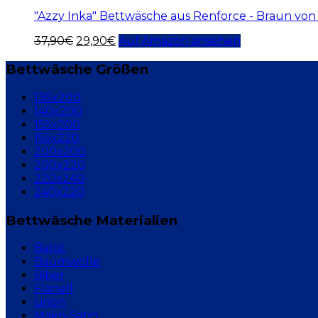
"Azzy Inka" Bettwäsche aus Renforce - Braun von
37,90
€
29,90
€
Auf Amazon ansehen
Bettwäsche Größen
135x200
140x200
155x200
155x220
200x200
200x220
220x240
240x220
Bettwäsche Materialien
Batist
Baumwolle
Biber
Flanell
Linon
Mako-Satin