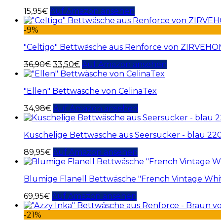
15,95
€
Auf Amazon ansehen
-9%
"Celtigo" Bettwäsche aus Renforce von ZIRVEH
36,90
€
33,50
€
Auf Amazon ansehen
"Ellen" Bettwäsche von CelinaTex
34,98
€
Auf Amazon ansehen
Kuschelige Bettwäsche aus Seersucker - blau 2
89,95
€
Auf Amazon ansehen
Blumige Flanell Bettwäsche "French Vintage Whi
69,95
€
Auf Amazon ansehen
-21%