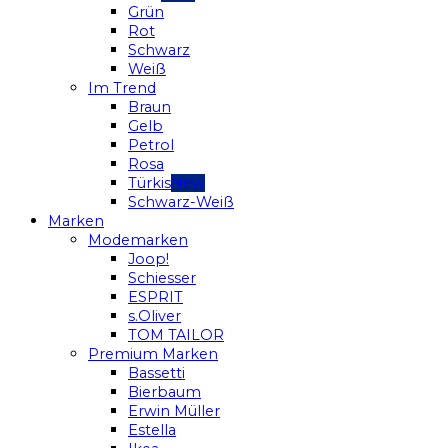
Grün
Rot
Schwarz
Weiß
Im Trend
Braun
Gelb
Petrol
Rosa
Türkis
Schwarz-Weiß
Marken
Modemarken
Joop!
Schiesser
ESPRIT
s.Oliver
TOM TAILOR
Premium Marken
Bassetti
Bierbaum
Erwin Müller
Estella