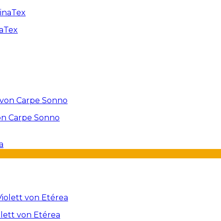
naTex
on Carpe Sonno
lett von Etérea