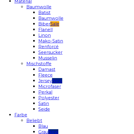
Material
Baumwolle
Batist
Baumwolle
Biber
Flanell
Linon
Mako-Satin
Renforcé
Seersucker
Musselin
Mischstoffe
Damast
Fleece
Jersey
Microfaser
Perkal
Polyester
Satin
Seide
Farbe
Beliebt
Blau
Grau