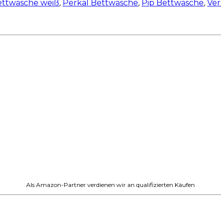
ettwäsche weiß
,
Perkal Bettwäsche
,
Pip Bettwäsche
,
Ver
Als Amazon-Partner verdienen wir an qualifizierten Käufen