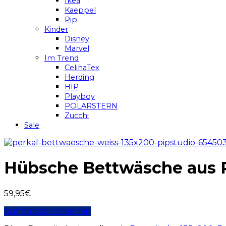
Ikea
Kaeppel
Pip
Kinder
Disney
Marvel
Im Trend
CelinaTex
Herding
HIP
Playboy
POLARSTERN
Zucchi
Sale
Hübsche Bettwäsche aus P
59,95
€
Auf Amazon ansehen