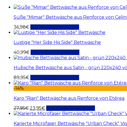
Süße "Mimar" Bettwäsche aus Renforce von Celi
36,98
€
Auf Amazon ansehen
Lustige "Her Side His Side" Bettwäsche
40,99
€
Auf Amazon ansehen
Hübsche Bettwäsche aus Satin - grün 220x240 v
89,95
€
Auf Amazon ansehen
-14%
Karo "Rian" Bettwäsche aus Renforce von Etérea
27,95
€
23,95
€
Auf Amazon ansehen
Karierte Microfaser Bettwäsche "Urban Check" Vio