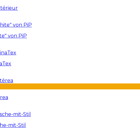
térieur
te" von PiP
naTex
érea
e-mit-Stil