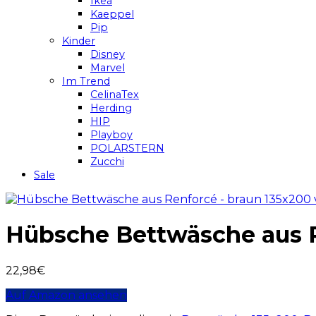
Ikea
Kaeppel
Pip
Kinder
Disney
Marvel
Im Trend
CelinaTex
Herding
HIP
Playboy
POLARSTERN
Zucchi
Sale
Hübsche Bettwäsche aus R
22,98
€
Auf Amazon ansehen