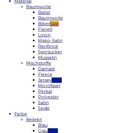
Material
Baumwolle
Batist
Baumwolle
Biber
Flanell
Linon
Mako-Satin
Renforcé
Seersucker
Musselin
Mischstoffe
Damast
Fleece
Jersey
Microfaser
Perkal
Polyester
Satin
Seide
Farbe
Beliebt
Blau
Grau