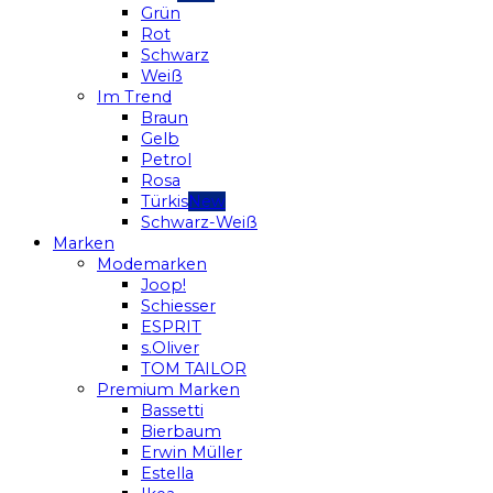
Grün
Rot
Schwarz
Weiß
Im Trend
Braun
Gelb
Petrol
Rosa
Türkis
Schwarz-Weiß
Marken
Modemarken
Joop!
Schiesser
ESPRIT
s.Oliver
TOM TAILOR
Premium Marken
Bassetti
Bierbaum
Erwin Müller
Estella