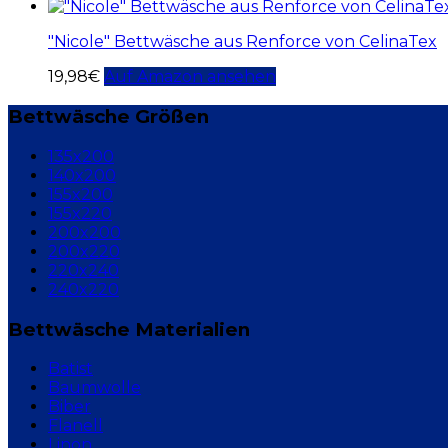
"Nicole" Bettwäsche aus Renforce von CelinaTex
19,98
€
Auf Amazon ansehen
Bettwäsche Größen
135x200
140x200
155x200
155x220
200x200
200x220
220x240
240x220
Bettwäsche Materialien
Batist
Baumwolle
Biber
Flanell
Linon