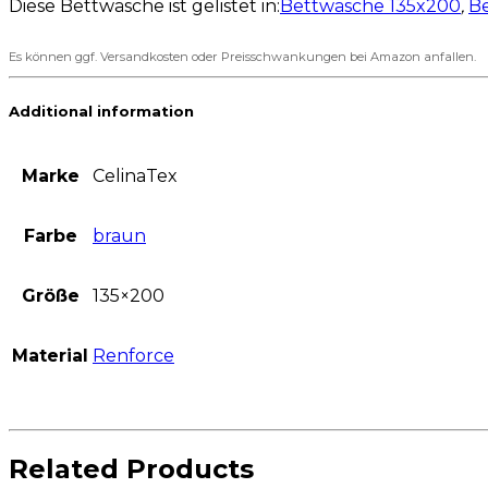
Diese Bettwäsche ist gelistet in:
Bettwäsche 135x200
,
B
Es können ggf. Versandkosten oder Preisschwankungen bei Amazon anfallen.
Additional information
Marke
CelinaTex
Farbe
braun
Größe
135×200
Material
Renforce
Related Products