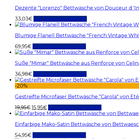
Dezente "Lorenzo" Bettwäsche von Douceur d 'In
33,03
€
Auf Amazon ansehen
Blumige Flanell Bettwäsche "French Vintage Whi
69,95
€
Auf Amazon ansehen
Süße "Mimar" Bettwäsche aus Renforce von Celi
36,98
€
Auf Amazon ansehen
-20%
Gestreifte Microfaser Bettwäsche "Carola" von Et
19,95
€
15,95
€
Auf Amazon ansehen
Einfarbige Mako-Satin Bettwäsche von Bettwaesch
54,95
€
Auf Amazon ansehen