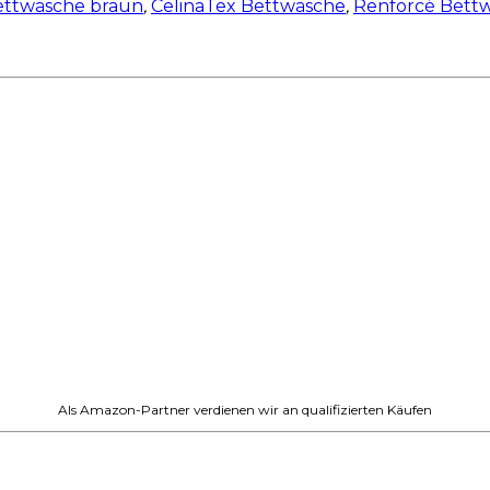
ettwäsche braun
,
CelinaTex Bettwäsche
,
Renforcé Bett
Als Amazon-Partner verdienen wir an qualifizierten Käufen