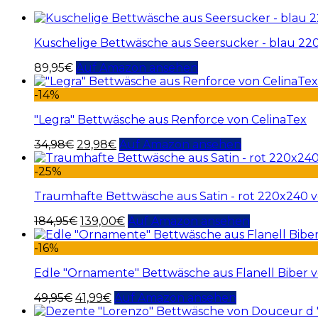
Kuschelige Bettwäsche aus Seersucker - blau 2
89,95
€
Auf Amazon ansehen
-14%
"Legra" Bettwäsche aus Renforce von CelinaTex
34,98
€
29,98
€
Auf Amazon ansehen
-25%
Traumhafte Bettwäsche aus Satin - rot 220x240 v
184,95
€
139,00
€
Auf Amazon ansehen
-16%
Edle "Ornamente" Bettwäsche aus Flanell Biber 
49,95
€
41,99
€
Auf Amazon ansehen