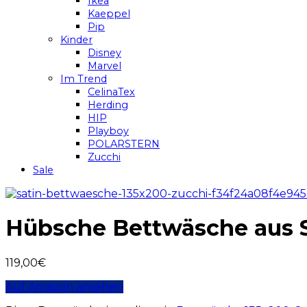
Ikea
Kaeppel
Pip
Kinder
Disney
Marvel
Im Trend
CelinaTex
Herding
HIP
Playboy
POLARSTERN
Zucchi
Sale
Hübsche Bettwäsche aus S
119,00
€
Auf Amazon ansehen