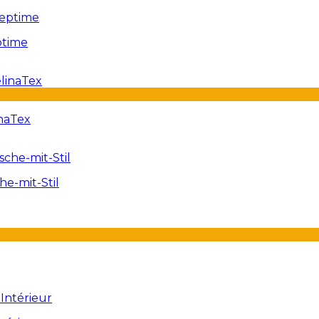
ptime
inaTex
e-mit-Stil