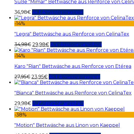
Süße "Mimar" Bettwäsche aus Renforce von Celi
36,98
€
Auf Amazon ansehen
-14%
"Legra" Bettwäsche aus Renforce von CelinaTex
34,98
€
29,98
€
Auf Amazon ansehen
-14%
Karo "Rian" Bettwäsche aus Renforce von Etérea
27,95
€
23,95
€
Auf Amazon ansehen
"Bianca" Bettwäsche aus Renforce von CelinaTex
29,98
€
Auf Amazon ansehen
-38%
"Motion" Bettwäsche aus Linon von Kaeppel