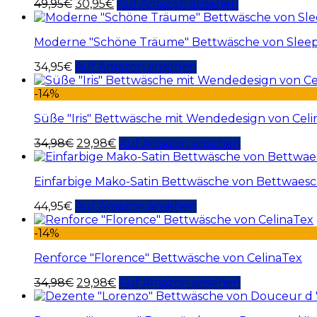
49,95
€
30,95
€
Auf Amazon ansehen
Moderne "Schöne Träume" Bettwäsche von Slee
34,95
€
Auf Amazon ansehen
-14%
Süße "Iris" Bettwäsche mit Wendedesign von Cel
34,98
€
29,98
€
Auf Amazon ansehen
Einfarbige Mako-Satin Bettwäsche von Bettwaesch
44,95
€
Auf Amazon ansehen
-14%
Renforce "Florence" Bettwäsche von CelinaTex
34,98
€
29,98
€
Auf Amazon ansehen