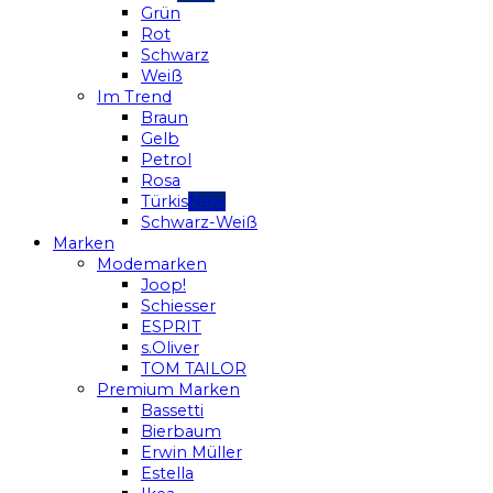
Grün
Rot
Schwarz
Weiß
Im Trend
Braun
Gelb
Petrol
Rosa
Türkis
Schwarz-Weiß
Marken
Modemarken
Joop!
Schiesser
ESPRIT
s.Oliver
TOM TAILOR
Premium Marken
Bassetti
Bierbaum
Erwin Müller
Estella