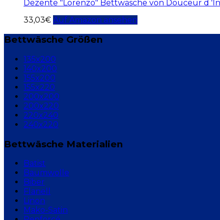
Dezente "Lorenzo" Bettwäsche von Douceur d 'In
33,03
€
Auf Amazon ansehen
Bettwäsche Größen
135x200
140x200
155x200
155x220
200x200
200x220
220x240
240x220
Bettwäsche Materialien
Batist
Baumwolle
Biber
Flanell
Linon
Mako-Satin
Renforcé