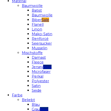
Material
Baumwolle
Batist
Baumwolle
Biber
Flanell
Linon
Mako-Satin
Renforcé
Seersucker
Musselin
Mischstoffe
Damast
Fleece
Jersey
Microfaser
Perkal
Polyester
Satin
Seide
Farbe
Beliebt
Blau
Grau