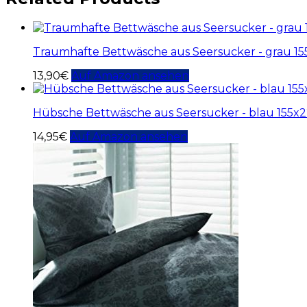
Traumhafte Bettwäsche aus Seersucker - grau 1
13,90
€
Auf Amazon ansehen
Hübsche Bettwäsche aus Seersucker - blau 155x
14,95
€
Auf Amazon ansehen