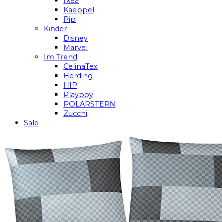
Ikea
Kaeppel
Pip
Kinder
Disney
Marvel
Im Trend
CelinaTex
Herding
HIP
Playboy
POLARSTERN
Zucchi
Sale