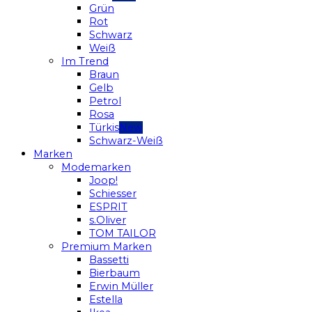
Grün
Rot
Schwarz
Weiß
Im Trend
Braun
Gelb
Petrol
Rosa
Türkis
Schwarz-Weiß
Marken
Modemarken
Joop!
Schiesser
ESPRIT
s.Oliver
TOM TAILOR
Premium Marken
Bassetti
Bierbaum
Erwin Müller
Estella