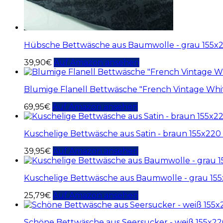
Hübsche Bettwäsche aus Baumwolle - grau 155x
39,90
€
Auf Amazon ansehen
Blumige Flanell Bettwäsche "French Vintage Whi
69,95
€
Auf Amazon ansehen
Kuschelige Bettwäsche aus Satin - braun 155x22
39,95
€
Auf Amazon ansehen
Kuschelige Bettwäsche aus Baumwolle - grau 155
25,79
€
Auf Amazon ansehen
Schöne Bettwäsche aus Seersucker - weiß 155x2