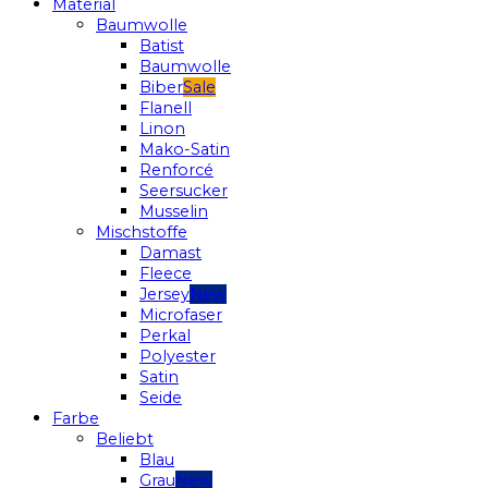
Material
Baumwolle
Batist
Baumwolle
Biber
Flanell
Linon
Mako-Satin
Renforcé
Seersucker
Musselin
Mischstoffe
Damast
Fleece
Jersey
Microfaser
Perkal
Polyester
Satin
Seide
Farbe
Beliebt
Blau
Grau