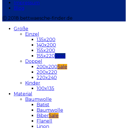
Impressum
Blog
Ⓒ 2018 bettwaesche-finder.de
Größe
Einzel
135x200
140x200
155x200
155x220
Doppel
200x200
200x220
220x240
Kinder
100x135
Material
Baumwolle
Batist
Baumwolle
Biber
Flanell
Linon