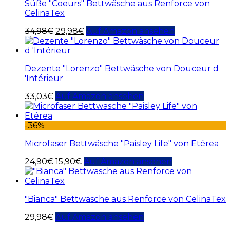
Süße "Coeurs" Bettwäsche aus Renforce von
CelinaTex
34,98
€
29,98
€
Auf Amazon ansehen
Dezente "Lorenzo" Bettwäsche von Douceur d
'Intérieur
33,03
€
Auf Amazon ansehen
-36%
Microfaser Bettwäsche "Paisley Life" von Etérea
24,90
€
15,90
€
Auf Amazon ansehen
"Bianca" Bettwäsche aus Renforce von CelinaTex
29,98
€
Auf Amazon ansehen