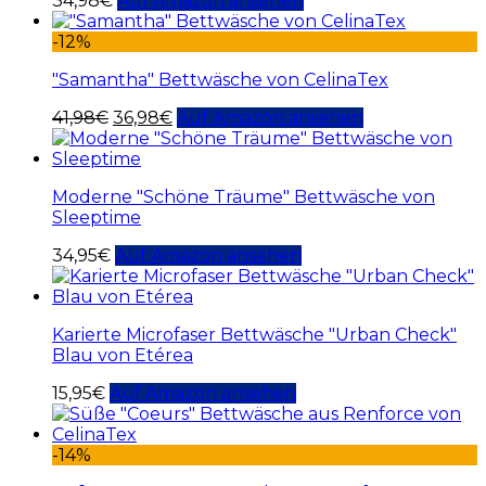
34,98
€
Auf Amazon ansehen
-12%
"Samantha" Bettwäsche von CelinaTex
41,98
€
36,98
€
Auf Amazon ansehen
Moderne "Schöne Träume" Bettwäsche von
Sleeptime
34,95
€
Auf Amazon ansehen
Karierte Microfaser Bettwäsche "Urban Check"
Blau von Etérea
15,95
€
Auf Amazon ansehen
-14%