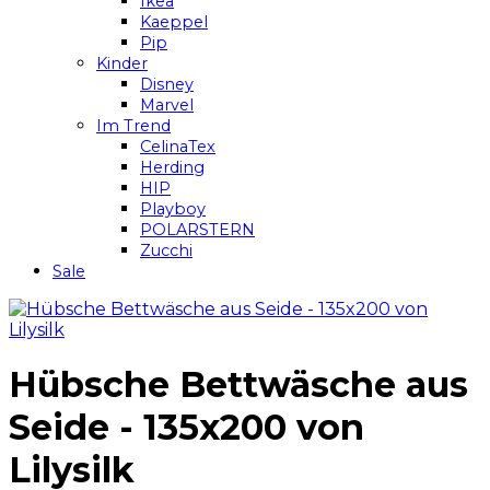
Ikea
Kaeppel
Pip
Kinder
Disney
Marvel
Im Trend
CelinaTex
Herding
HIP
Playboy
POLARSTERN
Zucchi
Sale
Hübsche Bettwäsche aus
Seide - 135x200 von
Lilysilk