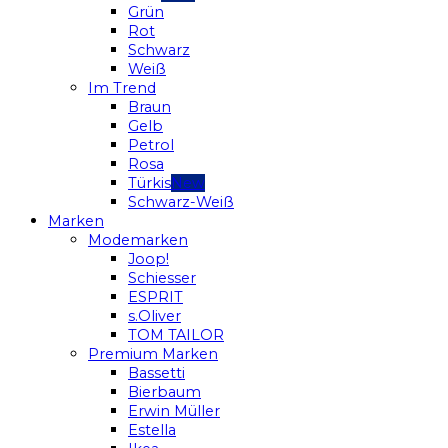
Grün
Rot
Schwarz
Weiß
Im Trend
Braun
Gelb
Petrol
Rosa
Türkis
Schwarz-Weiß
Marken
Modemarken
Joop!
Schiesser
ESPRIT
s.Oliver
TOM TAILOR
Premium Marken
Bassetti
Bierbaum
Erwin Müller
Estella