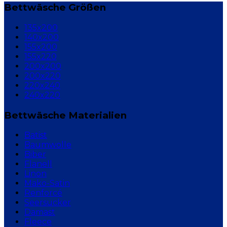
Bettwäsche Größen
135x200
140x200
155x200
155x220
200x200
200x220
220x240
240x220
Bettwäsche Materialien
Batist
Baumwolle
Biber
Flanell
Linon
Mako-Satin
Renforcé
Seersucker
Damast
Fleece