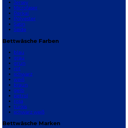
Jersey
Microfaser
Perkal
Polyester
Satin
Seide
Bettwäsche Farben
blau
grau
grün
rot
schwarz
weiß
braun
gelb
petrol
rosa
türkis
schwarz weiß
Bettwäsche Marken