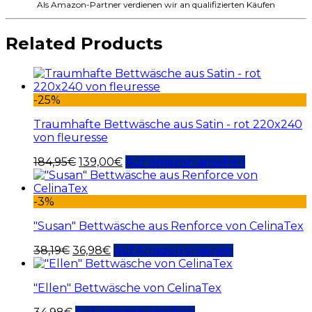
Als Amazon-Partner verdienen wir an qualifizierten Käufen
Related Products
-25%
Traumhafte Bettwäsche aus Satin - rot 220x240
von fleuresse
184,95
€
139,00
€
Auf Amazon ansehen
-3%
"Susan" Bettwäsche aus Renforce von CelinaTex
38,19
€
36,98
€
Auf Amazon ansehen
"Ellen" Bettwäsche von CelinaTex