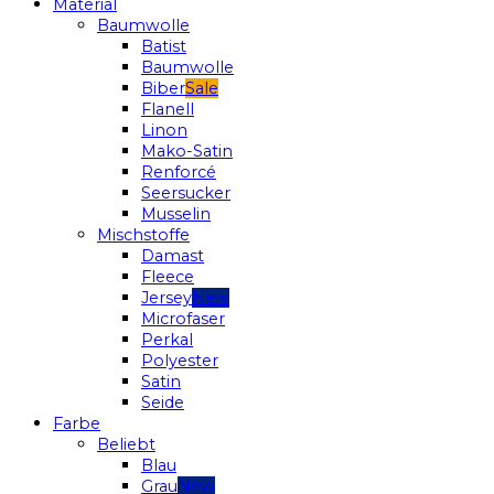
Material
Baumwolle
Batist
Baumwolle
Biber
Flanell
Linon
Mako-Satin
Renforcé
Seersucker
Musselin
Mischstoffe
Damast
Fleece
Jersey
Microfaser
Perkal
Polyester
Satin
Seide
Farbe
Beliebt
Blau
Grau