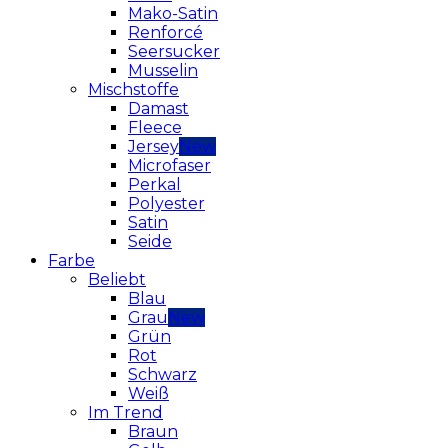
Mako-Satin
Renforcé
Seersucker
Musselin
Mischstoffe
Damast
Fleece
Jersey
Microfaser
Perkal
Polyester
Satin
Seide
Farbe
Beliebt
Blau
Grau
Grün
Rot
Schwarz
Weiß
Im Trend
Braun