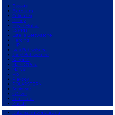
Bassetti
Bierbaum
CelinaTex
Disney
Erwin Müller
ESPRIT
Estella Bettwäsche
Herding
HIP
Ikea Bettwäsche
Joop! Bettwäsche
Kaeppel
Marc O'Polo
Marvel
Pip
Playboy
POLARSTERN
Schiesser
s.Oliver
Tom Tailor
Zucchi
Datenschutzerklärung