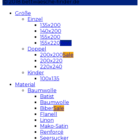
Ⓒ 2018 bettwaesche-finder.de
Größe
Einzel
135x200
140x200
155x200
155x220
Doppel
200x200
200x220
220x240
Kinder
100x135
Material
Baumwolle
Batist
Baumwolle
Biber
Flanell
Linon
Mako-Satin
Renforcé
Seersucker