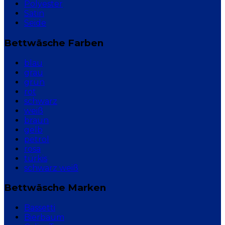
Polyester
Satin
Seide
Bettwäsche Farben
blau
grau
grün
rot
schwarz
weiß
braun
gelb
petrol
rosa
türkis
schwarz weiß
Bettwäsche Marken
Bassetti
Bierbaum