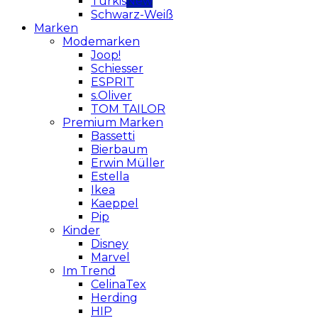
Türkis
Schwarz-Weiß
Marken
Modemarken
Joop!
Schiesser
ESPRIT
s.Oliver
TOM TAILOR
Premium Marken
Bassetti
Bierbaum
Erwin Müller
Estella
Ikea
Kaeppel
Pip
Kinder
Disney
Marvel
Im Trend
CelinaTex
Herding
HIP