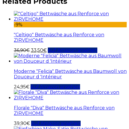
Related Products
-9%
"Celtigo" Bettwäsche aus Renforce von
ZIRVEHOME
36,90
€
33,50
€
Auf Amazon ansehen
Moderne "Felicia" Bettwäsche aus Baumwoll von
Douceur d 'Intérieur
24,95
€
Auf Amazon ansehen
Florale "Diva" Bettwäsche aus Renforce von
ZIRVEHOME
39,90
€
Auf Amazon ansehen