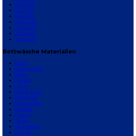
140x200
155x200
155x220
200x200
200x220
220x240
240x220
Bettwäsche Materialien
Batist
Baumwolle
Biber
Flanell
Linon
Mako-Satin
Renforcé
Seersucker
Damast
Fleece
Jersey
Microfaser
Perkal