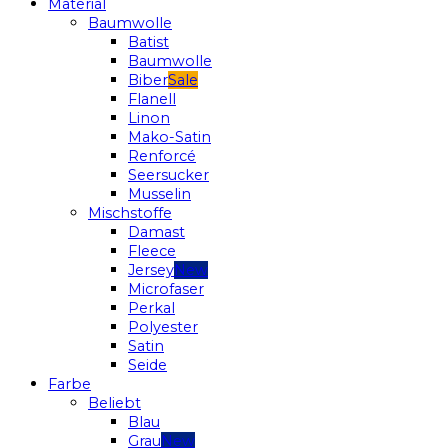
Material
Baumwolle
Batist
Baumwolle
Biber
Flanell
Linon
Mako-Satin
Renforcé
Seersucker
Musselin
Mischstoffe
Damast
Fleece
Jersey
Microfaser
Perkal
Polyester
Satin
Seide
Farbe
Beliebt
Blau
Grau