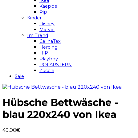
Ikea
Kaeppel
Pip
Kinder
Disney
Marvel
Im Trend
CelinaTex
Herding
HIP
Playboy
POLARSTERN
Zucchi
Sale
Hübsche Bettwäsche -
blau 220x240 von Ikea
49,00
€