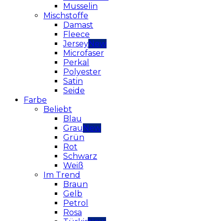
Musselin
Mischstoffe
Damast
Fleece
Jersey
Microfaser
Perkal
Polyester
Satin
Seide
Farbe
Beliebt
Blau
Grau
Grün
Rot
Schwarz
Weiß
Im Trend
Braun
Gelb
Petrol
Rosa