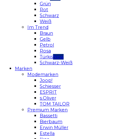
Grün
Rot
Schwarz
Weiß
Im Trend
Braun
Gelb
Petrol
Rosa
Türkis
Schwarz-Weiß
Marken
Modemarken
Joop!
Schiesser
ESPRIT
s.Oliver
TOM TAILOR
Premium Marken
Bassetti
Bierbaum
Erwin Müller
Estella