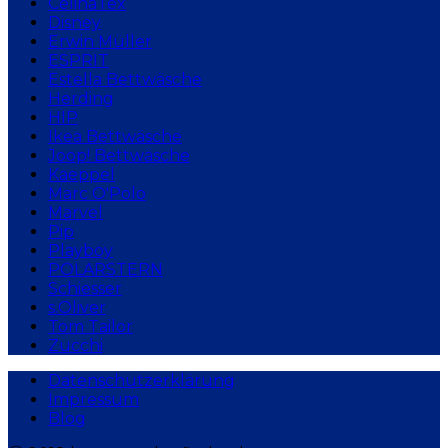
CelinaTex
Disney
Erwin Müller
ESPRIT
Estella Bettwäsche
Herding
HIP
Ikea Bettwäsche
Joop! Bettwäsche
Kaeppel
Marc O'Polo
Marvel
Pip
Playboy
POLARSTERN
Schiesser
s.Oliver
Tom Tailor
Zucchi
Datenschutzerklärung
Impressum
Blog