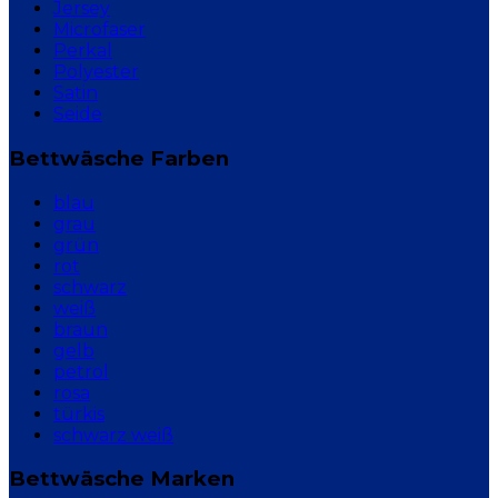
Jersey
Microfaser
Perkal
Polyester
Satin
Seide
Bettwäsche Farben
blau
grau
grün
rot
schwarz
weiß
braun
gelb
petrol
rosa
türkis
schwarz weiß
Bettwäsche Marken