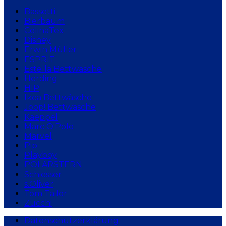
Bassetti
Bierbaum
CelinaTex
Disney
Erwin Müller
ESPRIT
Estella Bettwäsche
Herding
HIP
Ikea Bettwäsche
Joop! Bettwäsche
Kaeppel
Marc O'Polo
Marvel
Pip
Playboy
POLARSTERN
Schiesser
s.Oliver
Tom Tailor
Zucchi
Datenschutzerklärung