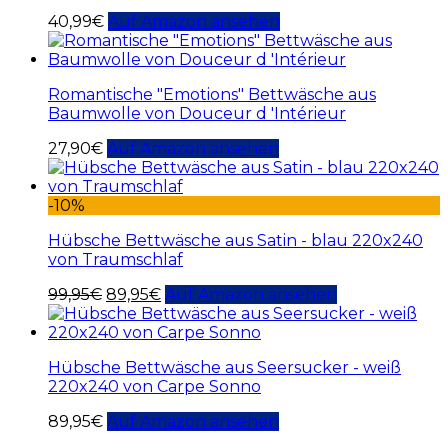
40,99
€
Auf Amazon ansehen
Romantische "Emotions" Bettwäsche aus
Baumwolle von Douceur d 'Intérieur
27,90
€
Auf Amazon ansehen
-10%
Hübsche Bettwäsche aus Satin - blau 220x240
von Traumschlaf
99,95
€
89,95
€
Auf Amazon ansehen
Hübsche Bettwäsche aus Seersucker - weiß
220x240 von Carpe Sonno
89,95
€
Auf Amazon ansehen