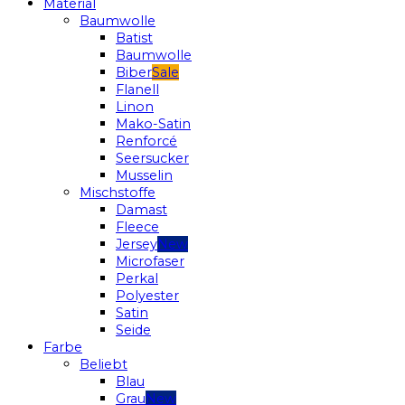
Material
Baumwolle
Batist
Baumwolle
Biber
Flanell
Linon
Mako-Satin
Renforcé
Seersucker
Musselin
Mischstoffe
Damast
Fleece
Jersey
Microfaser
Perkal
Polyester
Satin
Seide
Farbe
Beliebt
Blau
Grau