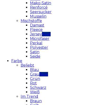
Mako-Satin
Renforcé
Seersucker
Musselin
Mischstoffe
Damast
Fleece
Jersey
Microfaser
Perkal
Polyester
Satin
Seide
Farbe
Beliebt
Blau
Grau
Grün
Rot
Schwarz
Weiß
Im Trend
Braun