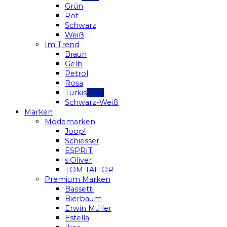
Grün
Rot
Schwarz
Weiß
Im Trend
Braun
Gelb
Petrol
Rosa
Türkis
Schwarz-Weiß
Marken
Modemarken
Joop!
Schiesser
ESPRIT
s.Oliver
TOM TAILOR
Premium Marken
Bassetti
Bierbaum
Erwin Müller
Estella