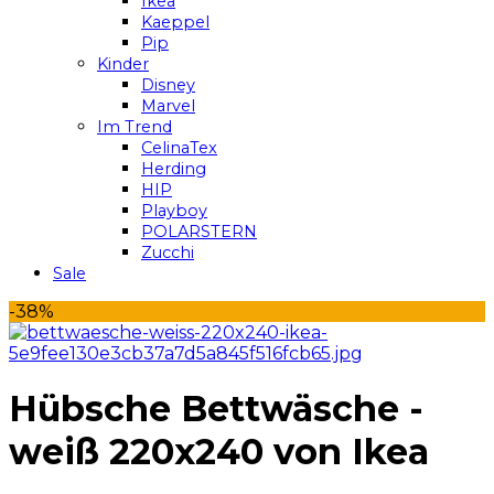
Ikea
Kaeppel
Pip
Kinder
Disney
Marvel
Im Trend
CelinaTex
Herding
HIP
Playboy
POLARSTERN
Zucchi
Sale
-38%
Hübsche Bettwäsche -
weiß 220x240 von Ikea