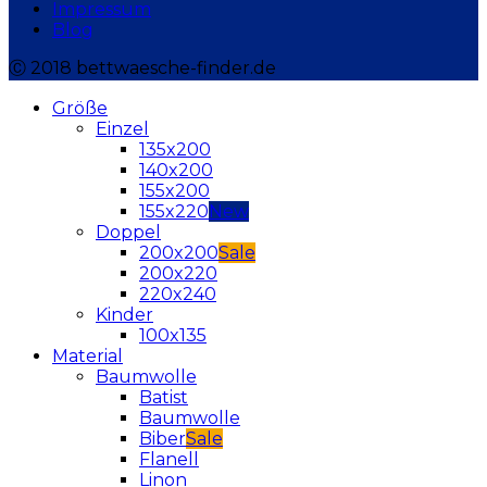
Impressum
Blog
Ⓒ 2018 bettwaesche-finder.de
Größe
Einzel
135x200
140x200
155x200
155x220
Doppel
200x200
200x220
220x240
Kinder
100x135
Material
Baumwolle
Batist
Baumwolle
Biber
Flanell
Linon