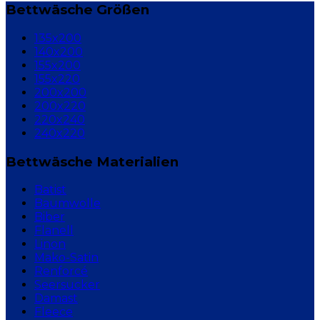
Bettwäsche Größen
135x200
140x200
155x200
155x220
200x200
200x220
220x240
240x220
Bettwäsche Materialien
Batist
Baumwolle
Biber
Flanell
Linon
Mako-Satin
Renforcé
Seersucker
Damast
Fleece