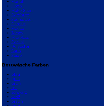
Flanell
Linon
Mako-Satin
Renforcé
Seersucker
Damast
Fleece
Jersey
Microfaser
Perkal
Polyester
Satin
Seide
Bettwäsche Farben
blau
grau
grün
rot
schwarz
weiß
braun
gelb