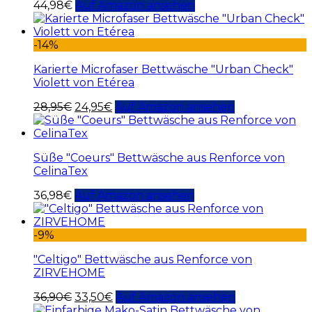
44,98
€
Auf Amazon ansehen
-14%
Karierte Microfaser Bettwäsche "Urban Check"
Violett von Etérea
28,95
€
24,95
€
Auf Amazon ansehen
Süße "Coeurs" Bettwäsche aus Renforce von
CelinaTex
36,98
€
Auf Amazon ansehen
-9%
"Celtigo" Bettwäsche aus Renforce von
ZIRVEHOME
36,90
€
33,50
€
Auf Amazon ansehen