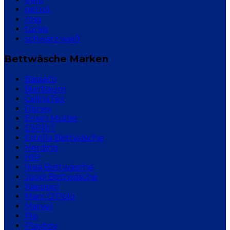
petrol
rosa
türkis
schwarz weiß
Bettwäsche Marken
Bassetti
Bierbaum
CelinaTex
Disney
Erwin Müller
ESPRIT
Estella Bettwäsche
Herding
HIP
Ikea Bettwäsche
Joop! Bettwäsche
Kaeppel
Marc O'Polo
Marvel
Pip
Playboy