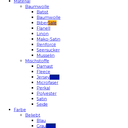
Material
Baumwolle
Batist
Baumwolle
Biber
Flanell
Linon
Mako-Satin
Renforcé
Seersucker
Musselin
Mischstoffe
Damast
Fleece
Jersey
Microfaser
Perkal
Polyester
Satin
Seide
Farbe
Beliebt
Blau
Grau