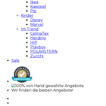
Ikea
Kaeppel
Pip
Kinder
Disney
Marvel
Im Trend
CelinaTex
Herding
HIP
Playboy
POLARSTERN
Zucchi
Sale
Wir finden die besten Angebote!