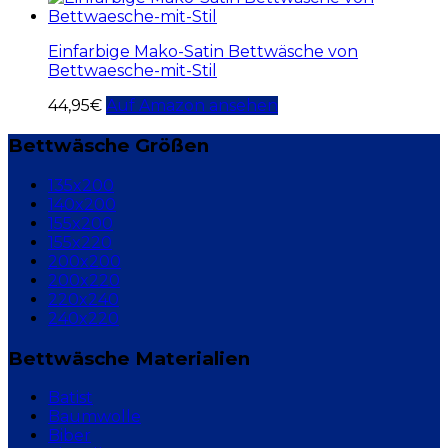
Einfarbige Mako-Satin Bettwäsche von
Bettwaesche-mit-Stil
44,95
€
Auf Amazon ansehen
Bettwäsche Größen
135x200
140x200
155x200
155x220
200x200
200x220
220x240
240x220
Bettwäsche Materialien
Batist
Baumwolle
Biber