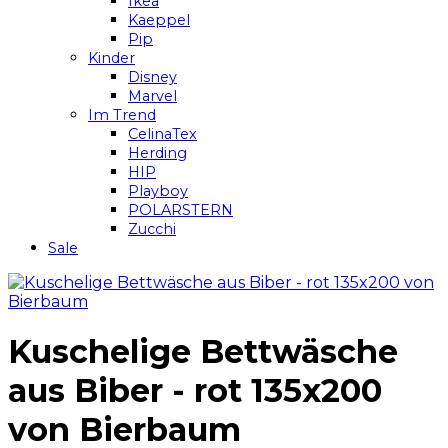
Ikea
Kaeppel
Pip
Kinder
Disney
Marvel
Im Trend
CelinaTex
Herding
HIP
Playboy
POLARSTERN
Zucchi
Sale
Kuschelige Bettwäsche
aus Biber - rot 135x200
von Bierbaum