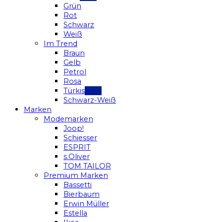
Grün
Rot
Schwarz
Weiß
Im Trend
Braun
Gelb
Petrol
Rosa
Türkis
Schwarz-Weiß
Marken
Modemarken
Joop!
Schiesser
ESPRIT
s.Oliver
TOM TAILOR
Premium Marken
Bassetti
Bierbaum
Erwin Müller
Estella