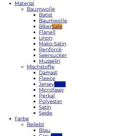
Material
Baumwolle
Batist
Baumwolle
Biber
Flanell
Linon
Mako-Satin
Renforcé
Seersucker
Musselin
Mischstoffe
Damast
Fleece
Jersey
Microfaser
Perkal
Polyester
Satin
Seide
Farbe
Beliebt
Blau