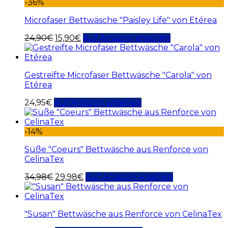
-36%
Microfaser Bettwäsche "Paisley Life" von Etérea
24,90
€
15,90
€
Auf Amazon ansehen
Gestreifte Microfaser Bettwäsche "Carola" von
Etérea
24,95
€
Auf Amazon ansehen
-14%
Süße "Coeurs" Bettwäsche aus Renforce von
CelinaTex
34,98
€
29,98
€
Auf Amazon ansehen
"Susan" Bettwäsche aus Renforce von CelinaTex