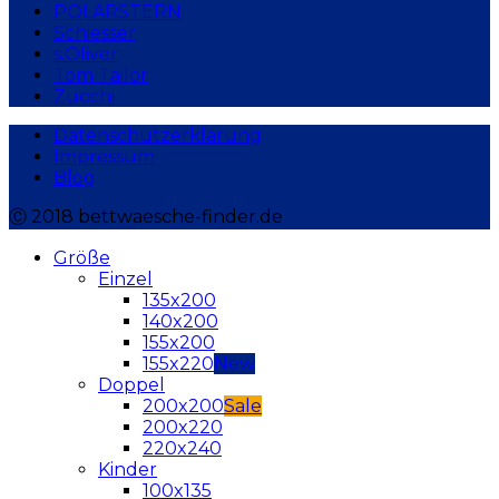
POLARSTERN
Schiesser
s.Oliver
Tom Tailor
Zucchi
Datenschutzerklärung
Impressum
Blog
Ⓒ 2018 bettwaesche-finder.de
Größe
Einzel
135x200
140x200
155x200
155x220
Doppel
200x200
200x220
220x240
Kinder
100x135