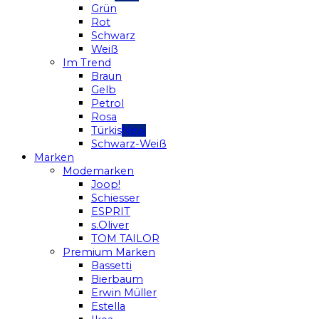
Grün
Rot
Schwarz
Weiß
Im Trend
Braun
Gelb
Petrol
Rosa
Türkis
Schwarz-Weiß
Marken
Modemarken
Joop!
Schiesser
ESPRIT
s.Oliver
TOM TAILOR
Premium Marken
Bassetti
Bierbaum
Erwin Müller
Estella