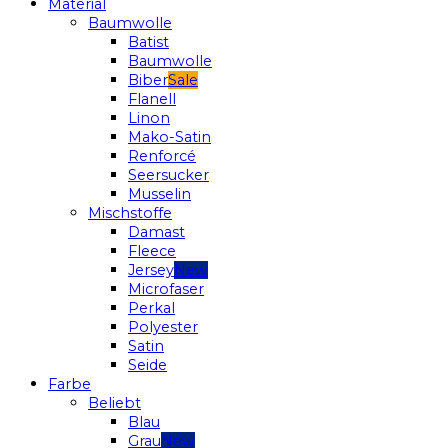
Material
Baumwolle
Batist
Baumwolle
Biber
Flanell
Linon
Mako-Satin
Renforcé
Seersucker
Musselin
Mischstoffe
Damast
Fleece
Jersey
Microfaser
Perkal
Polyester
Satin
Seide
Farbe
Beliebt
Blau
Grau