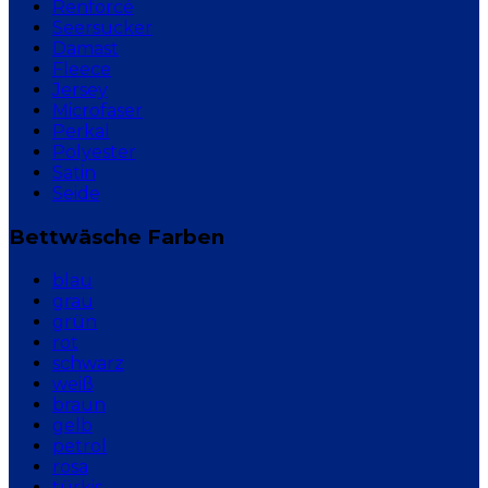
Renforcé
Seersucker
Damast
Fleece
Jersey
Microfaser
Perkal
Polyester
Satin
Seide
Bettwäsche Farben
blau
grau
grün
rot
schwarz
weiß
braun
gelb
petrol
rosa
türkis