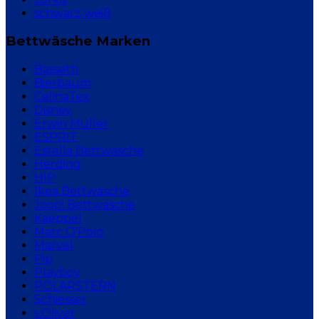
schwarz weiß
Bettwäsche Marken
Bassetti
Bierbaum
CelinaTex
Disney
Erwin Müller
ESPRIT
Estella Bettwäsche
Herding
HIP
Ikea Bettwäsche
Joop! Bettwäsche
Kaeppel
Marc O'Polo
Marvel
Pip
Playboy
POLARSTERN
Schiesser
s.Oliver