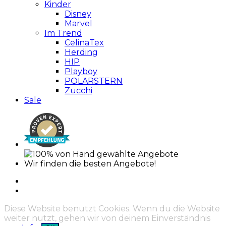
Kinder
Disney
Marvel
Im Trend
CelinaTex
Herding
HIP
Playboy
POLARSTERN
Zucchi
Sale
Wir finden die besten Angebote!
Diese Website benutzt Cookies. Wenn du die Website
weiter nutzt, gehen wir von deinem Einverständnis