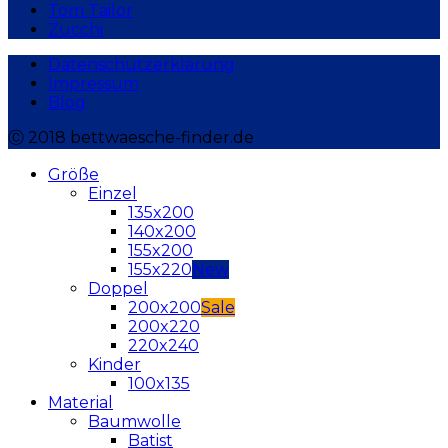
Tom Tailor
Zucchi
Datenschutzerklärung
Impressum
Blog
Ⓒ 2018 bettwaesche-finder.de
Größe
Einzel
135x200
140x200
155x200
155x220
Doppel
200x200
200x220
220x240
Kinder
100x135
Material
Baumwolle
Batist