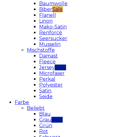
Baumwolle
Biber
Flanell
Linon
Mako-Satin
Renforcé
Seersucker
Musselin
Mischstoffe
Damast
Fleece
Jersey
Microfaser
Perkal
Polyester
Satin
Seide
Farbe
Beliebt
Blau
Grau
Grün
Rot