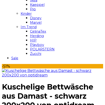
Ikea
Kaeppel
Pip
Kinder
Disney
Marvel
Im Trend
CelinaTex
Herding
HIP
Playboy
POLARSTERN
Zucchi
Sale
-51%
Kuschelige Bettwäsche
aus Damast - schwarz