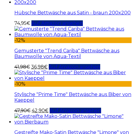
Hübsche Bettwäsche aus Satin - braun 200x200
74,95
€
Auf Amazon ansehen
-12%
Gemusterte "Trend Cariba" Bettwäsche aus
Baumwolle von Aqua-Textil
41,98
€
36,98
€
Auf Amazon ansehen
-10%
Stylische "Prime Time" Bettwäsche aus Biber von
Kaeppel
47,90
€
42,90
€
Auf Amazon ansehen
Gestreifte Mako-Satin Bettwäsche "Limone" von