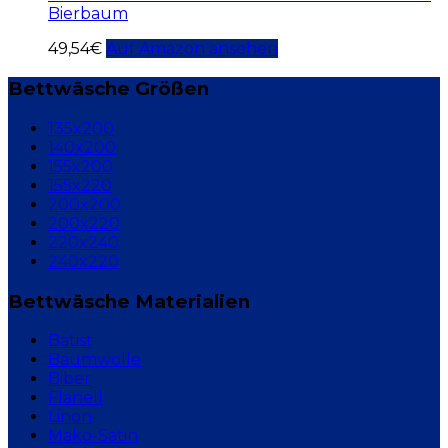
Bierbaum
49,54
€
Auf Amazon ansehen
Bettwäsche Größen
135x200
140x200
155x200
155x220
200x200
200x220
220x240
240x220
Bettwäsche Materialien
Batist
Baumwolle
Biber
Flanell
Linon
Mako-Satin