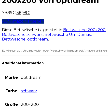
200x200 von optidream
79,99
€
38,99
€
Auf Amazon ansehen
Diese Bettwäsche ist gelistet in:
Bettwäsche 200x200
,
Bettwäsche schwarz
,
Bettwäsche Uni
,
Damast
Bettwäsche
,
optidream
,
Es können ggf. Versandkosten oder Preisschwankungen bei Amazon anfallen.
Additional information
Marke
optidream
Farbe
schwarz
Größe
200×200