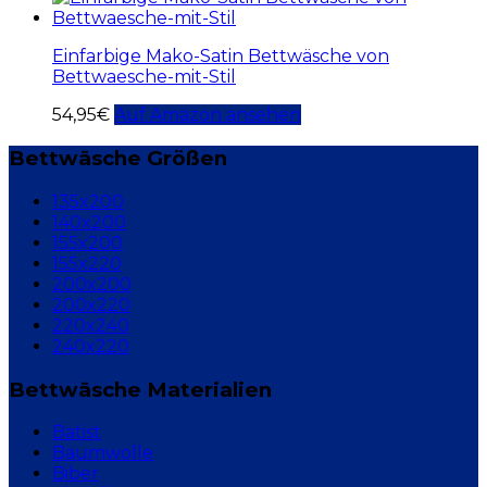
Einfarbige Mako-Satin Bettwäsche von
Bettwaesche-mit-Stil
54,95
€
Auf Amazon ansehen
Bettwäsche Größen
135x200
140x200
155x200
155x220
200x200
200x220
220x240
240x220
Bettwäsche Materialien
Batist
Baumwolle
Biber