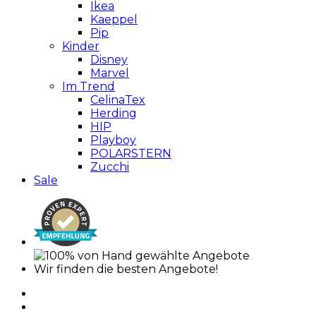
Ikea
Kaeppel
Pip
Kinder
Disney
Marvel
Im Trend
CelinaTex
Herding
HIP
Playboy
POLARSTERN
Zucchi
Sale
Wir finden die besten Angebote!