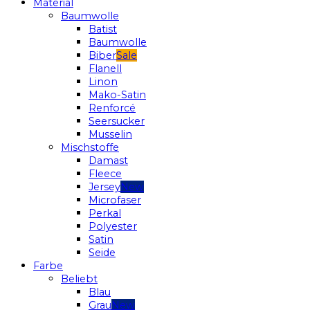
Material
Baumwolle
Batist
Baumwolle
Biber
Flanell
Linon
Mako-Satin
Renforcé
Seersucker
Musselin
Mischstoffe
Damast
Fleece
Jersey
Microfaser
Perkal
Polyester
Satin
Seide
Farbe
Beliebt
Blau
Grau