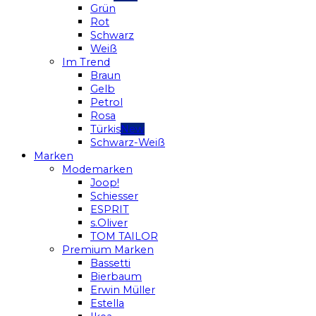
Grün
Rot
Schwarz
Weiß
Im Trend
Braun
Gelb
Petrol
Rosa
Türkis
Schwarz-Weiß
Marken
Modemarken
Joop!
Schiesser
ESPRIT
s.Oliver
TOM TAILOR
Premium Marken
Bassetti
Bierbaum
Erwin Müller
Estella