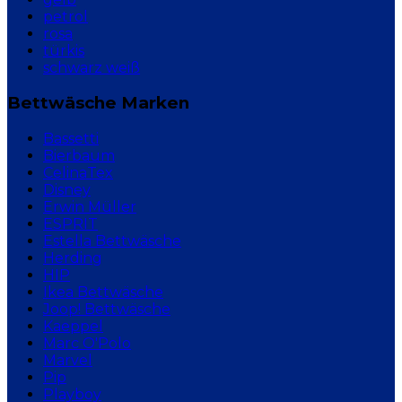
petrol
rosa
türkis
schwarz weiß
Bettwäsche Marken
Bassetti
Bierbaum
CelinaTex
Disney
Erwin Müller
ESPRIT
Estella Bettwäsche
Herding
HIP
Ikea Bettwäsche
Joop! Bettwäsche
Kaeppel
Marc O'Polo
Marvel
Pip
Playboy