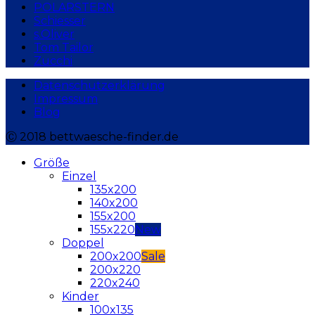
POLARSTERN
Schiesser
s.Oliver
Tom Tailor
Zucchi
Datenschutzerklärung
Impressum
Blog
Ⓒ 2018 bettwaesche-finder.de
Größe
Einzel
135x200
140x200
155x200
155x220
Doppel
200x200
200x220
220x240
Kinder
100x135