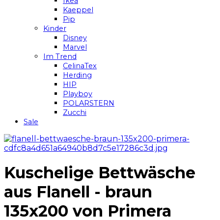
Ikea
Kaeppel
Pip
Kinder
Disney
Marvel
Im Trend
CelinaTex
Herding
HIP
Playboy
POLARSTERN
Zucchi
Sale
Kuschelige Bettwäsche
aus Flanell - braun
135x200 von Primera