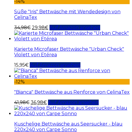
-14%
Süße "Iris" Bettwäsche mit Wendedesign von
CelinaTex
34,98
€
29,98
€
Auf Amazon ansehen
Karierte Microfaser Bettwäsche "Urban Check"
Violett von Etérea
15,95
€
Auf Amazon ansehen
-12%
"Bianca" Bettwäsche aus Renforce von CelinaTex
41,98
€
36,98
€
Auf Amazon ansehen
Kuschelige Bettwäsche aus Seersucker - blau
220x240 von Carpe Sonno