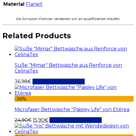
Material
Flanell
Als Amazon-Partner verdienen wir an qualifizierten Käufen
Related Products
Süße "Mimar" Bettwäsche aus Renforce von
CelinaTex
36,98
€
Auf Amazon ansehen
-36%
Microfaser Bettwäsche "Paisley Life" von Etérea
24,90
€
15,90
€
Auf Amazon ansehen