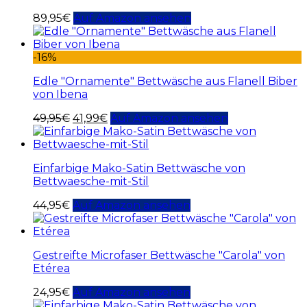
89,95
€
Auf Amazon ansehen
-16%
Edle "Ornamente" Bettwäsche aus Flanell Biber
von Ibena
49,95
€
41,99
€
Auf Amazon ansehen
Einfarbige Mako-Satin Bettwäsche von
Bettwaesche-mit-Stil
44,95
€
Auf Amazon ansehen
Gestreifte Microfaser Bettwäsche "Carola" von
Etérea
24,95
€
Auf Amazon ansehen