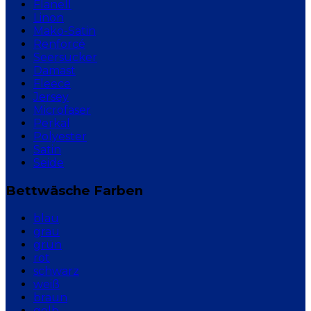
Flanell
Linon
Mako-Satin
Renforcé
Seersucker
Damast
Fleece
Jersey
Microfaser
Perkal
Polyester
Satin
Seide
Bettwäsche Farben
blau
grau
grün
rot
schwarz
weiß
braun
gelb