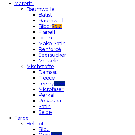
Material
Baumwolle
Batist
Baumwolle
Biber
Flanell
Linon
Mako-Satin
Renforcé
Seersucker
Musselin
Mischstoffe
Damast
Fleece
Jersey
Microfaser
Perkal
Polyester
Satin
Seide
Farbe
Beliebt
Blau