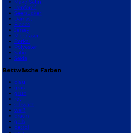
Mako-Satin
Renforcé
Seersucker
Damast
Fleece
Jersey
Microfaser
Perkal
Polyester
Satin
Seide
Bettwäsche Farben
blau
grau
grün
rot
schwarz
weiß
braun
gelb
petrol
rosa