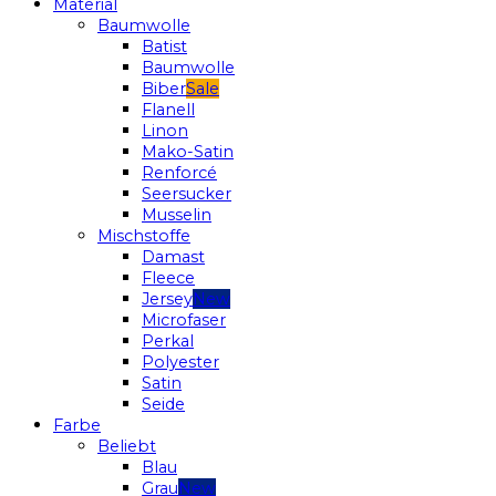
Material
Baumwolle
Batist
Baumwolle
Biber
Flanell
Linon
Mako-Satin
Renforcé
Seersucker
Musselin
Mischstoffe
Damast
Fleece
Jersey
Microfaser
Perkal
Polyester
Satin
Seide
Farbe
Beliebt
Blau
Grau