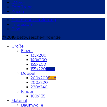
s.Oliver
Tom Tailor
Zucchi
Datenschutzerklärung
Impressum
Blog
Ⓒ 2018 bettwaesche-finder.de
Größe
Einzel
135x200
140x200
155x200
155x220
Doppel
200x200
200x220
220x240
Kinder
100x135
Material
Baumwolle