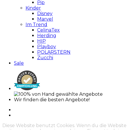
Pip
Kinder
Disney
Marvel
Im Trend
CelinaTex
Herding
HIP
Playboy
POLARSTERN
Zucchi
Sale
Wir finden die besten Angebote!
Diese Website benutzt Cookies. Wenn du die Website