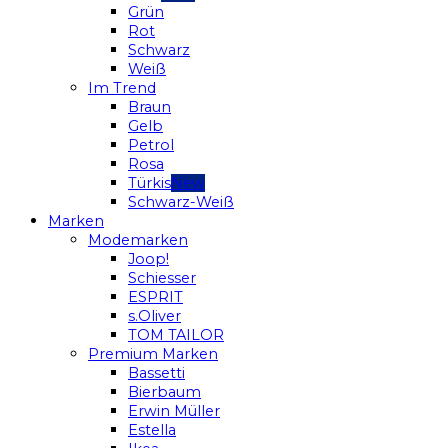
Grün
Rot
Schwarz
Weiß
Im Trend
Braun
Gelb
Petrol
Rosa
Türkis
Schwarz-Weiß
Marken
Modemarken
Joop!
Schiesser
ESPRIT
s.Oliver
TOM TAILOR
Premium Marken
Bassetti
Bierbaum
Erwin Müller
Estella