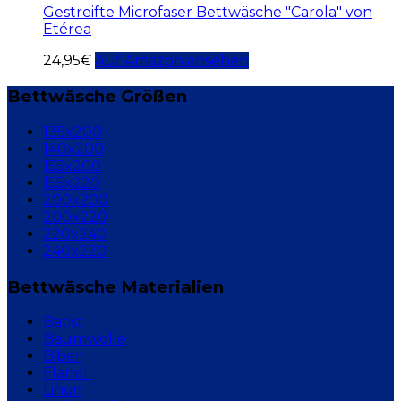
Gestreifte Microfaser Bettwäsche "Carola" von
Etérea
24,95
€
Auf Amazon ansehen
Bettwäsche Größen
135x200
140x200
155x200
155x220
200x200
200x220
220x240
240x220
Bettwäsche Materialien
Batist
Baumwolle
Biber
Flanell
Linon