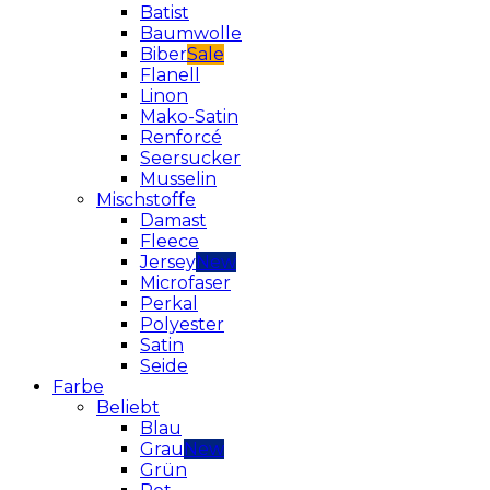
Batist
Baumwolle
Biber
Flanell
Linon
Mako-Satin
Renforcé
Seersucker
Musselin
Mischstoffe
Damast
Fleece
Jersey
Microfaser
Perkal
Polyester
Satin
Seide
Farbe
Beliebt
Blau
Grau
Grün