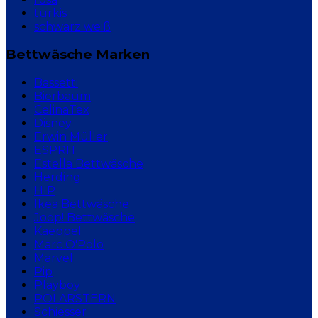
türkis
schwarz weiß
Bettwäsche Marken
Bassetti
Bierbaum
CelinaTex
Disney
Erwin Müller
ESPRIT
Estella Bettwäsche
Herding
HIP
Ikea Bettwäsche
Joop! Bettwäsche
Kaeppel
Marc O'Polo
Marvel
Pip
Playboy
POLARSTERN
Schiesser