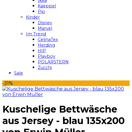
Ikea
Kaeppel
Pip
Kinder
Disney
Marvel
Im Trend
CelinaTex
Herding
HIP
Playboy
POLARSTERN
Zucchi
Sale
-31%
Kuschelige Bettwäsche
aus Jersey - blau 135x200