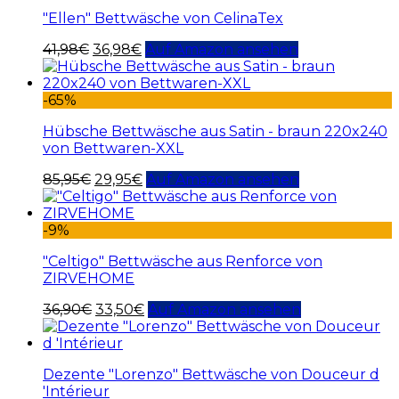
"Ellen" Bettwäsche von CelinaTex
41,98
€
36,98
€
Auf Amazon ansehen
-65%
Hübsche Bettwäsche aus Satin - braun 220x240
von Bettwaren-XXL
85,95
€
29,95
€
Auf Amazon ansehen
-9%
"Celtigo" Bettwäsche aus Renforce von
ZIRVEHOME
36,90
€
33,50
€
Auf Amazon ansehen
Dezente "Lorenzo" Bettwäsche von Douceur d
'Intérieur