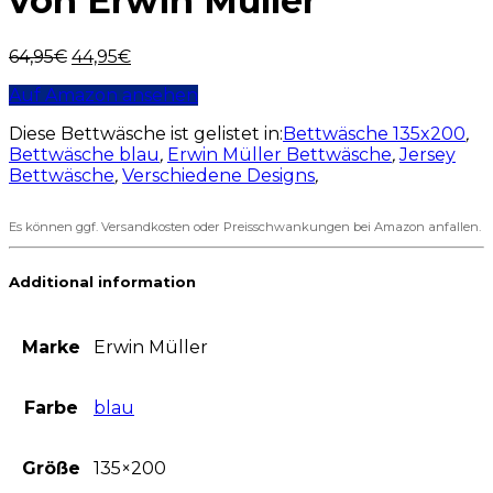
von Erwin Müller
64,95
€
44,95
€
Auf Amazon ansehen
Diese Bettwäsche ist gelistet in:
Bettwäsche 135x200
,
Bettwäsche blau
,
Erwin Müller Bettwäsche
,
Jersey
Bettwäsche
,
Verschiedene Designs
,
Es können ggf. Versandkosten oder Preisschwankungen bei Amazon anfallen.
Additional information
Marke
Erwin Müller
Farbe
blau
Größe
135×200