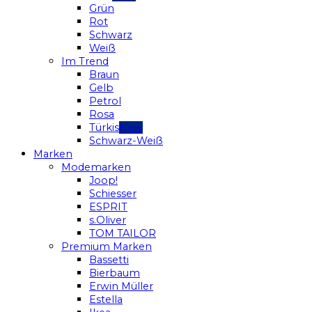
Grün
Rot
Schwarz
Weiß
Im Trend
Braun
Gelb
Petrol
Rosa
Türkis
Schwarz-Weiß
Marken
Modemarken
Joop!
Schiesser
ESPRIT
s.Oliver
TOM TAILOR
Premium Marken
Bassetti
Bierbaum
Erwin Müller
Estella