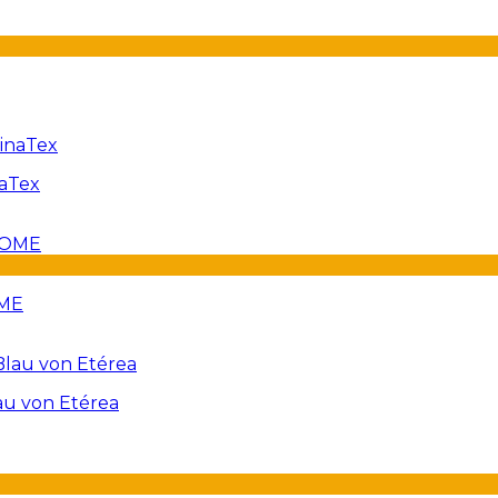
naTex
OME
au von Etérea