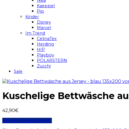
Ikea
Kaeppel
Pip
Kinder
Disney
Marvel
Im Trend
CelinaTex
Herding
HIP
Playboy
POLARSTERN
Zucchi
Sale
Kuschelige Bettwäsche aus
42,90
€
Auf Amazon ansehen