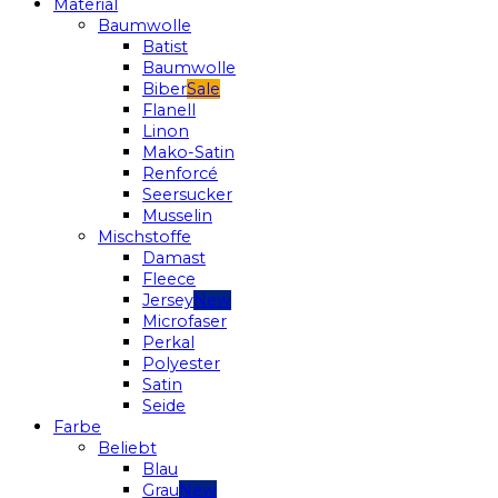
Material
Baumwolle
Batist
Baumwolle
Biber
Flanell
Linon
Mako-Satin
Renforcé
Seersucker
Musselin
Mischstoffe
Damast
Fleece
Jersey
Microfaser
Perkal
Polyester
Satin
Seide
Farbe
Beliebt
Blau
Grau