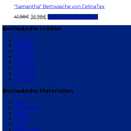
"Samantha" Bettwäsche von CelinaTex
41,98
€
36,98
€
Auf Amazon ansehen
Bettwäsche Größen
135x200
140x200
155x200
155x220
200x200
200x220
220x240
240x220
Bettwäsche Materialien
Batist
Baumwolle
Biber
Flanell
Linon
Mako-Satin