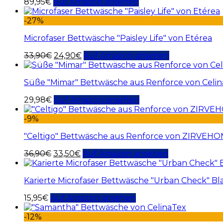
89,95
€
Auf Amazon ansehen
-27%
Microfaser Bettwäsche "Paisley Life" von Etérea
33,90
€
24,90
€
Auf Amazon ansehen
Süße "Mimar" Bettwäsche aus Renforce von Celi
29,98
€
Auf Amazon ansehen
-9%
"Celtigo" Bettwäsche aus Renforce von ZIRVEH
36,90
€
33,50
€
Auf Amazon ansehen
Karierte Microfaser Bettwäsche "Urban Check" Bl
15,95
€
Auf Amazon ansehen
-12%