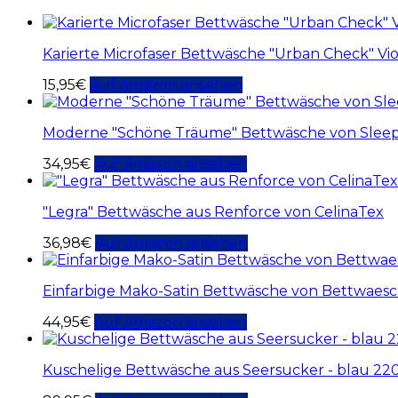
Karierte Microfaser Bettwäsche "Urban Check" Vio
15,95
€
Auf Amazon ansehen
Moderne "Schöne Träume" Bettwäsche von Slee
34,95
€
Auf Amazon ansehen
"Legra" Bettwäsche aus Renforce von CelinaTex
36,98
€
Auf Amazon ansehen
Einfarbige Mako-Satin Bettwäsche von Bettwaesch
44,95
€
Auf Amazon ansehen
Kuschelige Bettwäsche aus Seersucker - blau 2