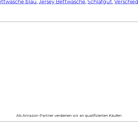
ettwäsche blau
,
Jersey Bettwäsche
,
Schlafgut
,
Verschie
Als Amazon-Partner verdienen wir an qualifizierten Käufen