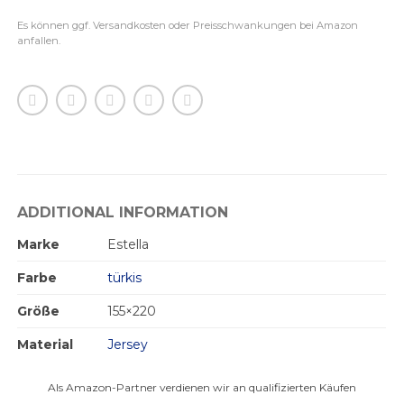
Es können ggf. Versandkosten oder Preisschwankungen bei Amazon
anfallen.
ADDITIONAL INFORMATION
Marke
Estella
Farbe
türkis
Größe
155×220
Material
Jersey
Als Amazon-Partner verdienen wir an qualifizierten Käufen