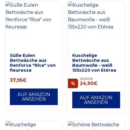
Süße Eulen
Kuschelige
Bettwäsche aus
Bettwäsche aus
Renforce "Riva" von
Baumwolle - weiß
fleuresse
155x220 von Etérea
29,90
€
37,95
€
24,90
€
AUF AMAZON
AUF AMAZON
ANSEHEN
ANSEHEN