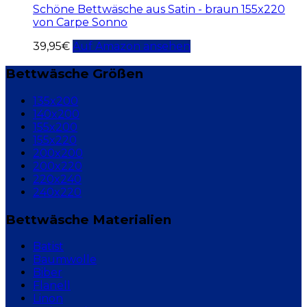
Schöne Bettwäsche aus Satin - braun 155x220
von Carpe Sonno
39,95
€
Auf Amazon ansehen
Bettwäsche Größen
135x200
140x200
155x200
155x220
200x200
200x220
220x240
240x220
Bettwäsche Materialien
Batist
Baumwolle
Biber
Flanell
Linon