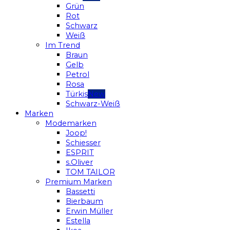
Grün
Rot
Schwarz
Weiß
Im Trend
Braun
Gelb
Petrol
Rosa
Türkis
Schwarz-Weiß
Marken
Modemarken
Joop!
Schiesser
ESPRIT
s.Oliver
TOM TAILOR
Premium Marken
Bassetti
Bierbaum
Erwin Müller
Estella