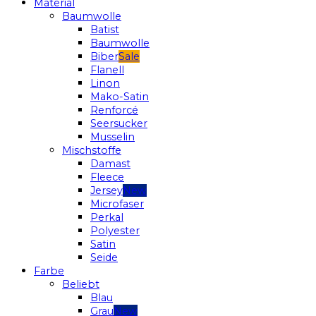
Material
Baumwolle
Batist
Baumwolle
Biber
Flanell
Linon
Mako-Satin
Renforcé
Seersucker
Musselin
Mischstoffe
Damast
Fleece
Jersey
Microfaser
Perkal
Polyester
Satin
Seide
Farbe
Beliebt
Blau
Grau