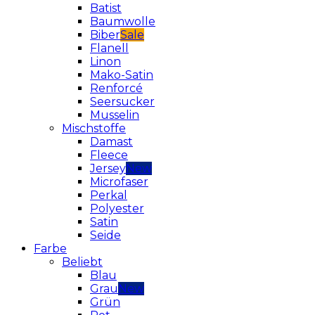
Batist
Baumwolle
Biber
Flanell
Linon
Mako-Satin
Renforcé
Seersucker
Musselin
Mischstoffe
Damast
Fleece
Jersey
Microfaser
Perkal
Polyester
Satin
Seide
Farbe
Beliebt
Blau
Grau
Grün