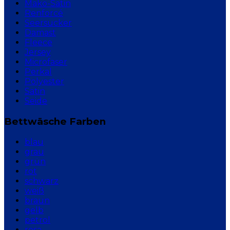
Mako-Satin
Renforcé
Seersucker
Damast
Fleece
Jersey
Microfaser
Perkal
Polyester
Satin
Seide
Bettwäsche Farben
blau
grau
grün
rot
schwarz
weiß
braun
gelb
petrol
rosa