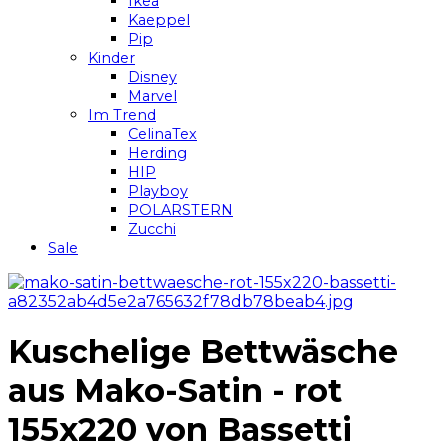
Ikea
Kaeppel
Pip
Kinder
Disney
Marvel
Im Trend
CelinaTex
Herding
HIP
Playboy
POLARSTERN
Zucchi
Sale
Kuschelige Bettwäsche
aus Mako-Satin - rot
155x220 von Bassetti