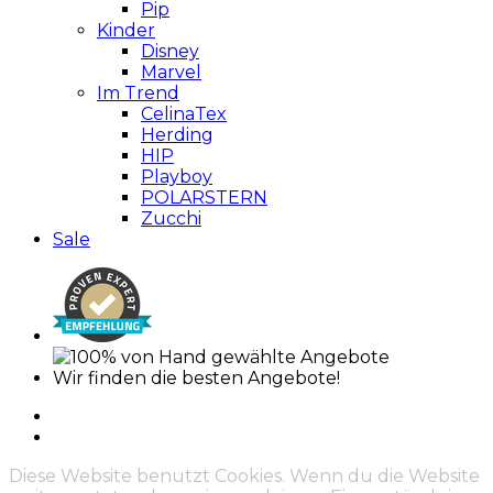
Pip
Kinder
Disney
Marvel
Im Trend
CelinaTex
Herding
HIP
Playboy
POLARSTERN
Zucchi
Sale
Wir finden die besten Angebote!
Diese Website benutzt Cookies. Wenn du die Website