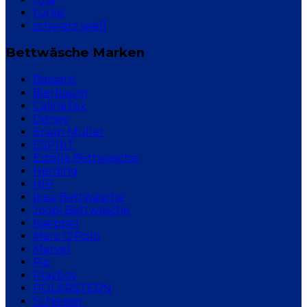
türkis
schwarz weiß
Bettwäsche Marken
Bassetti
Bierbaum
CelinaTex
Disney
Erwin Müller
ESPRIT
Estella Bettwäsche
Herding
HIP
Ikea Bettwäsche
Joop! Bettwäsche
Kaeppel
Marc O'Polo
Marvel
Pip
Playboy
POLARSTERN
Schiesser