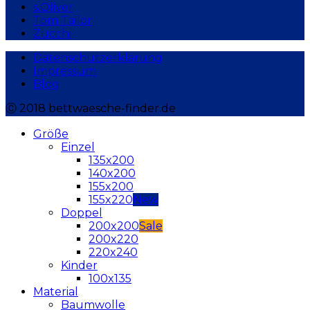
s.Oliver
Tom Tailor
Zucchi
Datenschutzerklärung
Impressum
Blog
Ⓒ 2018 bettwaesche-finder.de
Größe
Einzel
135x200
140x200
155x200
155x220
Doppel
200x200
200x220
220x240
Kinder
100x135
Material
Baumwolle