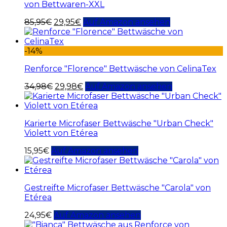
von Bettwaren-XXL
85,95
€
29,95
€
Auf Amazon ansehen
-14%
Renforce "Florence" Bettwäsche von CelinaTex
34,98
€
29,98
€
Auf Amazon ansehen
Karierte Microfaser Bettwäsche "Urban Check"
Violett von Etérea
15,95
€
Auf Amazon ansehen
Gestreifte Microfaser Bettwäsche "Carola" von
Etérea
24,95
€
Auf Amazon ansehen