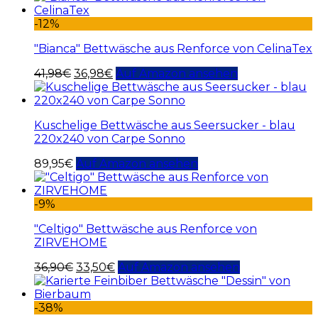
-12%
"Bianca" Bettwäsche aus Renforce von CelinaTex
41,98
€
36,98
€
Auf Amazon ansehen
Kuschelige Bettwäsche aus Seersucker - blau
220x240 von Carpe Sonno
89,95
€
Auf Amazon ansehen
-9%
"Celtigo" Bettwäsche aus Renforce von
ZIRVEHOME
36,90
€
33,50
€
Auf Amazon ansehen
-38%