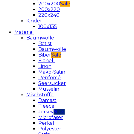
200x200
200x220
220x240
Kinder
100x135
Material
Baumwolle
Batist
Baumwolle
Biber
Flanell
Linon
Mako-Satin
Renforcé
Seersucker
Musselin
Mischstoffe
Damast
Fleece
Jersey
Microfaser
Perkal
Polyester