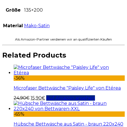
Größe
135×200
Material
Mako-Satin
Als Amazon-Partner verdienen wir an qualifizierten Käufen
Related Products
-36%
Microfaser Bettwäsche "Paisley Life" von Etérea
24,90
€
15,90
€
Auf Amazon ansehen
-65%
Hübsche Bettwäsche aus Satin - braun 220x240