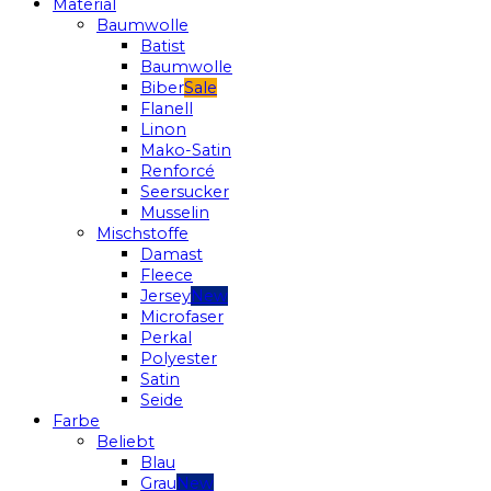
Material
Baumwolle
Batist
Baumwolle
Biber
Flanell
Linon
Mako-Satin
Renforcé
Seersucker
Musselin
Mischstoffe
Damast
Fleece
Jersey
Microfaser
Perkal
Polyester
Satin
Seide
Farbe
Beliebt
Blau
Grau