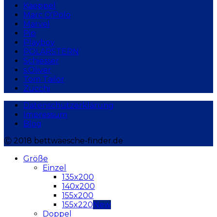
Kaeppel
Marc O'Polo
Marvel
Pip
Playboy
POLARSTERN
Schiesser
s.Oliver
Tom Tailor
Zucchi
Datenschutzerklärung
Impressum
Blog
Ⓒ 2018 bettwaesche-finder.de
Größe
Einzel
135x200
140x200
155x200
155x220
Doppel