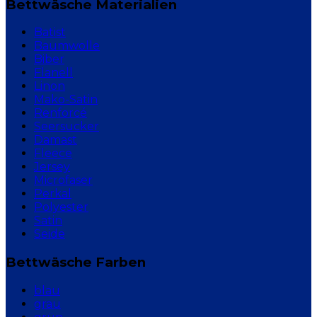
Bettwäsche Materialien
Batist
Baumwolle
Biber
Flanell
Linon
Mako-Satin
Renforcé
Seersucker
Damast
Fleece
Jersey
Microfaser
Perkal
Polyester
Satin
Seide
Bettwäsche Farben
blau
grau