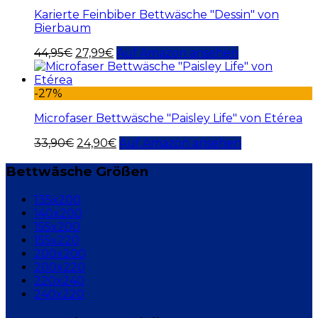
Karierte Feinbiber Bettwäsche "Dessin" von
Bierbaum
44,95
€
27,99
€
Auf Amazon ansehen
-27%
Microfaser Bettwäsche "Paisley Life" von Etérea
33,90
€
24,90
€
Auf Amazon ansehen
Bettwäsche Größen
135x200
140x200
155x200
155x220
200x200
200x220
220x240
240x220