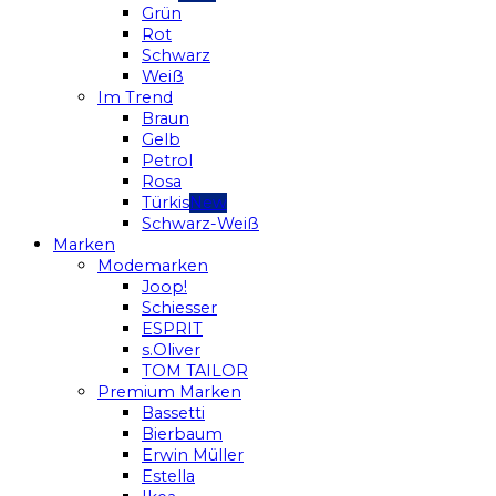
Grün
Rot
Schwarz
Weiß
Im Trend
Braun
Gelb
Petrol
Rosa
Türkis
Schwarz-Weiß
Marken
Modemarken
Joop!
Schiesser
ESPRIT
s.Oliver
TOM TAILOR
Premium Marken
Bassetti
Bierbaum
Erwin Müller
Estella