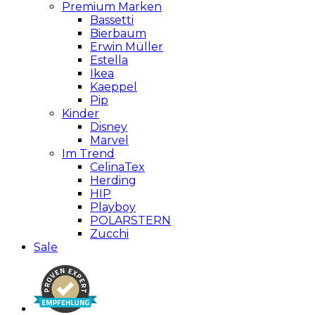
Premium Marken
Bassetti
Bierbaum
Erwin Müller
Estella
Ikea
Kaeppel
Pip
Kinder
Disney
Marvel
Im Trend
CelinaTex
Herding
HIP
Playboy
POLARSTERN
Zucchi
Sale