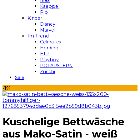
Ikea
Kaeppel
Pip
Kinder
Disney
Marvel
Im Trend
CelinaTex
Herding
HIP
Playboy
POLARSTERN
Zucchi
Sale
-1%
Kuschelige Bettwäsche
aus Mako-Satin - weiß