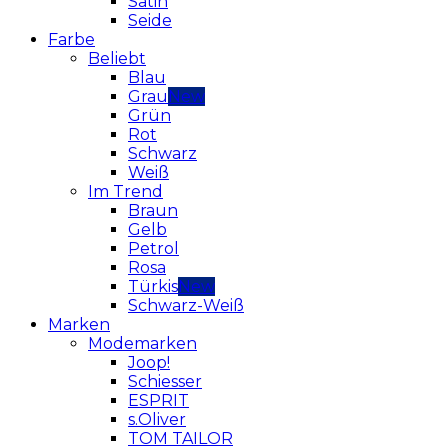
Satin
Seide
Farbe
Beliebt
Blau
Grau
Grün
Rot
Schwarz
Weiß
Im Trend
Braun
Gelb
Petrol
Rosa
Türkis
Schwarz-Weiß
Marken
Modemarken
Joop!
Schiesser
ESPRIT
s.Oliver
TOM TAILOR