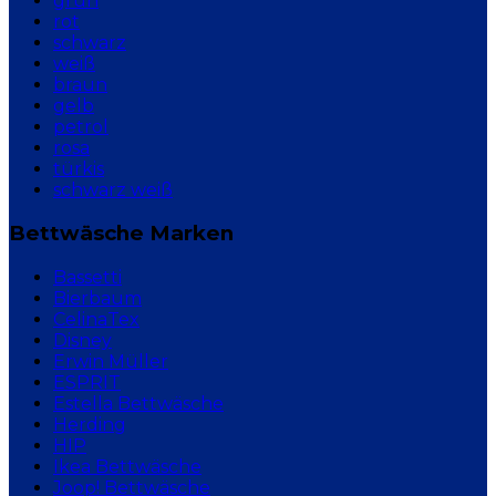
grün
rot
schwarz
weiß
braun
gelb
petrol
rosa
türkis
schwarz weiß
Bettwäsche Marken
Bassetti
Bierbaum
CelinaTex
Disney
Erwin Müller
ESPRIT
Estella Bettwäsche
Herding
HIP
Ikea Bettwäsche
Joop! Bettwäsche