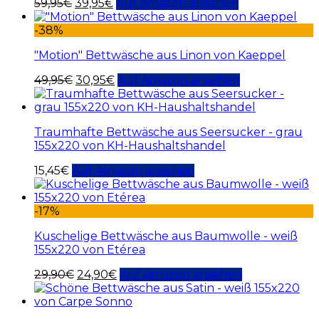
59,95
€
39,95
€
Auf Amazon ansehen
-38%
"Motion" Bettwäsche aus Linon von Kaeppel
49,95
€
30,95
€
Auf Amazon ansehen
Traumhafte Bettwäsche aus Seersucker - grau
155x220 von KH-Haushaltshandel
15,45
€
Auf Amazon ansehen
-17%
Kuschelige Bettwäsche aus Baumwolle - weiß
155x220 von Etérea
29,90
€
24,90
€
Auf Amazon ansehen