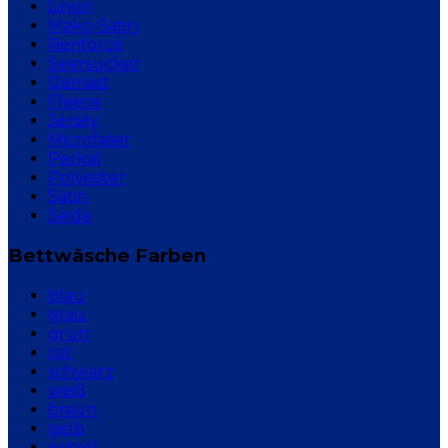
Linon
Mako-Satin
Renforcé
Seersucker
Damast
Fleece
Jersey
Microfaser
Perkal
Polyester
Satin
Seide
Bettwäsche Farben
blau
grau
grün
rot
schwarz
weiß
braun
gelb
petrol