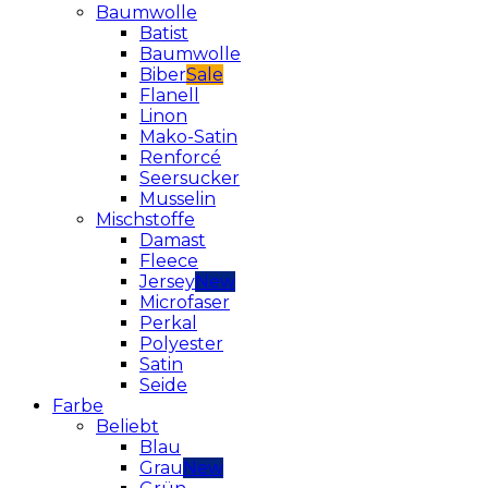
Baumwolle
Batist
Baumwolle
Biber
Flanell
Linon
Mako-Satin
Renforcé
Seersucker
Musselin
Mischstoffe
Damast
Fleece
Jersey
Microfaser
Perkal
Polyester
Satin
Seide
Farbe
Beliebt
Blau
Grau