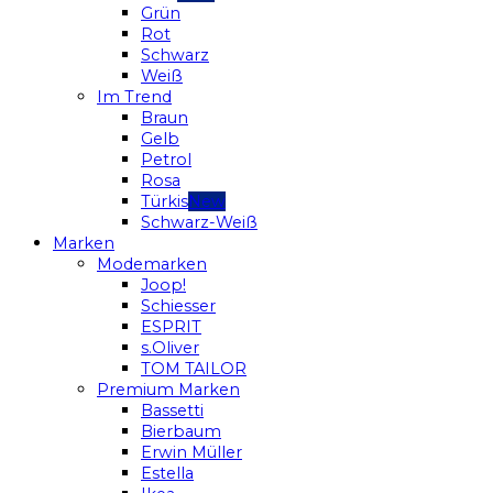
Grün
Rot
Schwarz
Weiß
Im Trend
Braun
Gelb
Petrol
Rosa
Türkis
Schwarz-Weiß
Marken
Modemarken
Joop!
Schiesser
ESPRIT
s.Oliver
TOM TAILOR
Premium Marken
Bassetti
Bierbaum
Erwin Müller
Estella