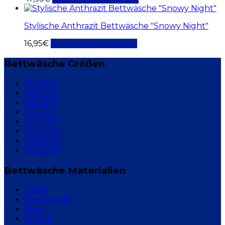
Stylische Anthrazit Bettwäsche "Snowy Night"
16,95
€
Auf Amazon ansehen
Bettwäsche Größen
135x200
140x200
155x200
155x220
200x200
200x220
220x240
240x220
Bettwäsche Materialien
Batist
Baumwolle
Biber
Flanell