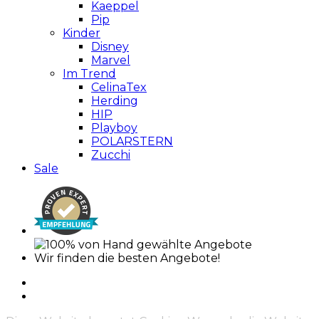
Kaeppel
Pip
Kinder
Disney
Marvel
Im Trend
CelinaTex
Herding
HIP
Playboy
POLARSTERN
Zucchi
Sale
Wir finden die besten Angebote!