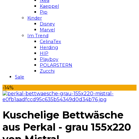
Ikea
Kaeppel
Pip
Kinder
Disney
Marvel
Im Trend
CelinaTex
Herding
HIP
Playboy
POLARSTERN
Zucchi
Sale
-14%
Kuschelige Bettwäsche
aus Perkal - grau 155x220