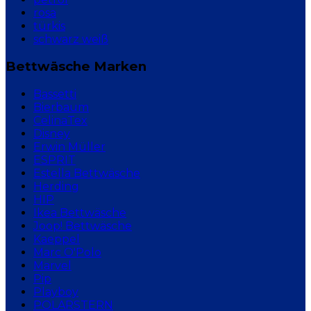
rosa
türkis
schwarz weiß
Bettwäsche Marken
Bassetti
Bierbaum
CelinaTex
Disney
Erwin Müller
ESPRIT
Estella Bettwäsche
Herding
HIP
Ikea Bettwäsche
Joop! Bettwäsche
Kaeppel
Marc O'Polo
Marvel
Pip
Playboy
POLARSTERN