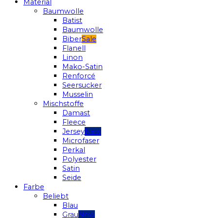
Material
Baumwolle
Batist
Baumwolle
Biber
Flanell
Linon
Mako-Satin
Renforcé
Seersucker
Musselin
Mischstoffe
Damast
Fleece
Jersey
Microfaser
Perkal
Polyester
Satin
Seide
Farbe
Beliebt
Blau
Grau