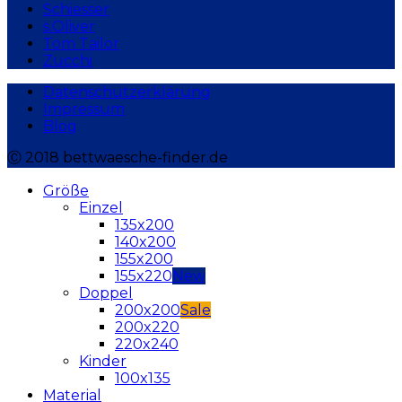
Schiesser
s.Oliver
Tom Tailor
Zucchi
Datenschutzerklärung
Impressum
Blog
Ⓒ 2018 bettwaesche-finder.de
Größe
Einzel
135x200
140x200
155x200
155x220
Doppel
200x200
200x220
220x240
Kinder
100x135
Material