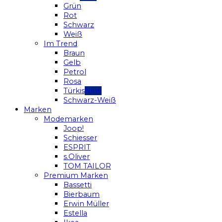
Grün
Rot
Schwarz
Weiß
Im Trend
Braun
Gelb
Petrol
Rosa
Türkis
Schwarz-Weiß
Marken
Modemarken
Joop!
Schiesser
ESPRIT
s.Oliver
TOM TAILOR
Premium Marken
Bassetti
Bierbaum
Erwin Müller
Estella