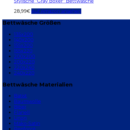
Stylische "Gray Boxer" Bettwäsche
28,99
€
Auf Amazon ansehen
Bettwäsche Größen
135x200
140x200
155x200
155x220
200x200
200x220
220x240
240x220
Bettwäsche Materialien
Batist
Baumwolle
Biber
Flanell
Linon
Mako-Satin
Renforcé