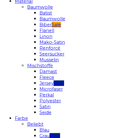
Material
Baumwolle
Batist
Baumwolle
Biber
Flanell
Linon
Mako-Satin
Renforcé
Seersucker
Musselin
Mischstoffe
Damast
Fleece
Jersey
Microfaser
Perkal
Polyester
Satin
Seide
Farbe
Beliebt
Blau
Grau