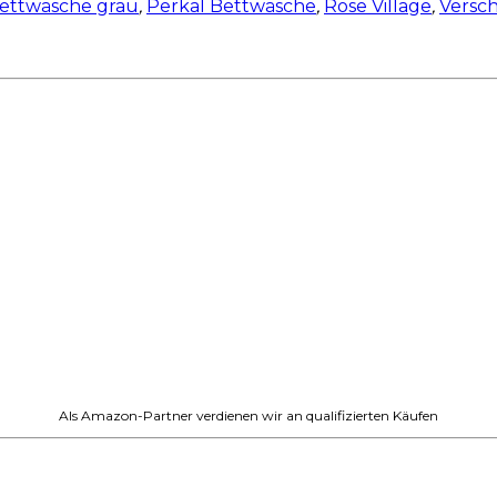
ettwäsche grau
,
Perkal Bettwäsche
,
Rose Village
,
Versc
Als Amazon-Partner verdienen wir an qualifizierten Käufen