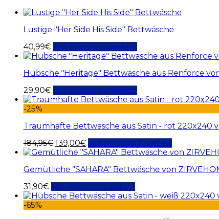
Lustige "Her Side His Side" Bettwäsche
40,99
€
Auf Amazon ansehen
Hübsche "Heritage" Bettwäsche aus Renforce 
29,90
€
Auf Amazon ansehen
-25%
Traumhafte Bettwäsche aus Satin - rot 220x240 v
184,95
€
139,00
€
Auf Amazon ansehen
Gemütliche "SAHARA" Bettwäsche von ZIRVEH
31,90
€
Auf Amazon ansehen
-65%