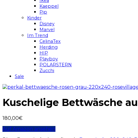
Ikea
Kaeppel
Pip
Kinder
Disney
Marvel
Im Trend
CelinaTex
Herding
HIP
Playboy
POLARSTERN
Zucchi
Sale
Kuschelige Bettwäsche aus
180,00
€
Auf Amazon ansehen