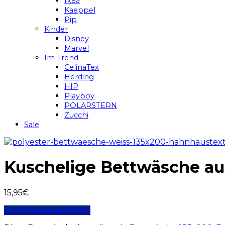
Ikea
Kaeppel
Pip
Kinder
Disney
Marvel
Im Trend
CelinaTex
Herding
HIP
Playboy
POLARSTERN
Zucchi
Sale
Kuschelige Bettwäsche aus
15,95
€
Auf Amazon ansehen