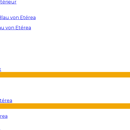
térieur
au von Etérea
érea