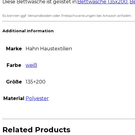
Diese Bettwäsche ist gelistet in:
Bettwäsche 135x200
,
B
Es können ggf. Versandkosten oder Preisschwankungen bei Amazon anfallen.
Additional information
Marke
Hahn Haustextilien
Farbe
weiß
Größe
135×200
Material
Polyester
Related Products