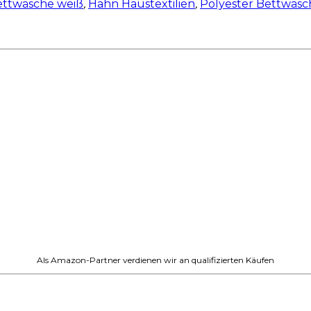
ettwäsche weiß
,
Hahn Haustextilien
,
Polyester Bettwäsc
Als Amazon-Partner verdienen wir an qualifizierten Käufen