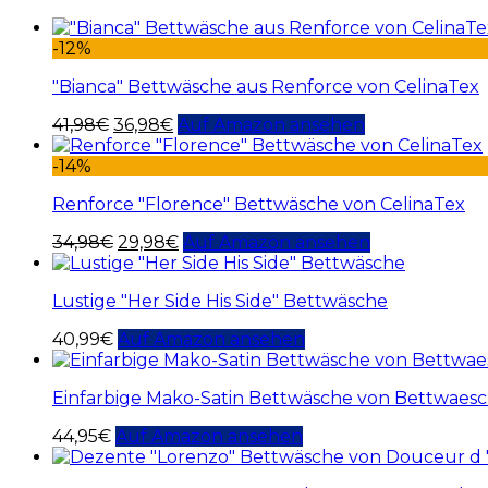
-12%
"Bianca" Bettwäsche aus Renforce von CelinaTex
41,98
€
36,98
€
Auf Amazon ansehen
-14%
Renforce "Florence" Bettwäsche von CelinaTex
34,98
€
29,98
€
Auf Amazon ansehen
Lustige "Her Side His Side" Bettwäsche
40,99
€
Auf Amazon ansehen
Einfarbige Mako-Satin Bettwäsche von Bettwaesch
44,95
€
Auf Amazon ansehen