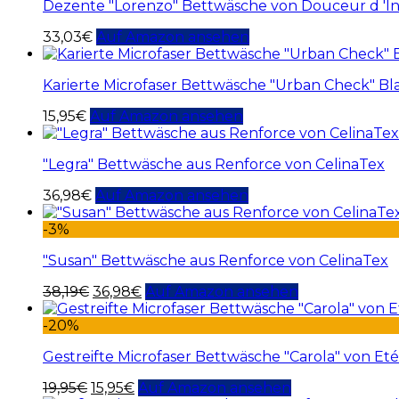
Dezente "Lorenzo" Bettwäsche von Douceur d 'In
33,03
€
Auf Amazon ansehen
Karierte Microfaser Bettwäsche "Urban Check" Bl
15,95
€
Auf Amazon ansehen
"Legra" Bettwäsche aus Renforce von CelinaTex
36,98
€
Auf Amazon ansehen
-3%
"Susan" Bettwäsche aus Renforce von CelinaTex
38,19
€
36,98
€
Auf Amazon ansehen
-20%
Gestreifte Microfaser Bettwäsche "Carola" von Et
19,95
€
15,95
€
Auf Amazon ansehen