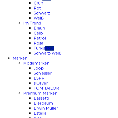
Grün
Rot
Schwarz
Weiß
Im Trend
Braun
Gelb
Petrol
Rosa
Türkis
Schwarz-Weiß
Marken
Modemarken
Joop!
Schiesser
ESPRIT
s.Oliver
TOM TAILOR
Premium Marken
Bassetti
Bierbaum
Erwin Müller
Estella