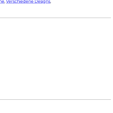
he
,
Verschiedene Designs
,