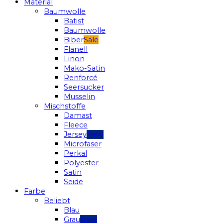
Material
Baumwolle
Batist
Baumwolle
Biber
Flanell
Linon
Mako-Satin
Renforcé
Seersucker
Musselin
Mischstoffe
Damast
Fleece
Jersey
Microfaser
Perkal
Polyester
Satin
Seide
Farbe
Beliebt
Blau
Grau