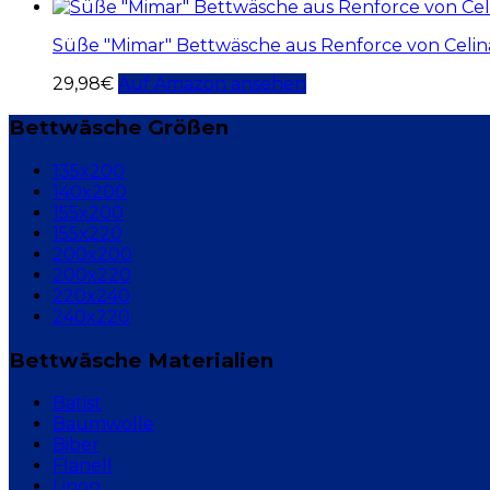
Süße "Mimar" Bettwäsche aus Renforce von Celi
29,98
€
Auf Amazon ansehen
Bettwäsche Größen
135x200
140x200
155x200
155x220
200x200
200x220
220x240
240x220
Bettwäsche Materialien
Batist
Baumwolle
Biber
Flanell
Linon