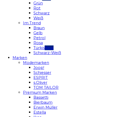
Grün
Rot
Schwarz
Weiß
Im Trend
Braun
Gelb
Petrol
Rosa
Türkis
Schwarz-Weiß
Marken
Modemarken
Joop!
Schiesser
ESPRIT
s.Oliver
TOM TAILOR
Premium Marken
Bassetti
Bierbaum
Erwin Müller
Estella