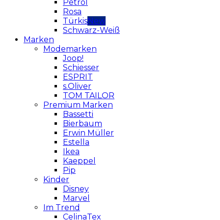
Petrol
Rosa
Türkis
Schwarz-Weiß
Marken
Modemarken
Joop!
Schiesser
ESPRIT
s.Oliver
TOM TAILOR
Premium Marken
Bassetti
Bierbaum
Erwin Müller
Estella
Ikea
Kaeppel
Pip
Kinder
Disney
Marvel
Im Trend
CelinaTex