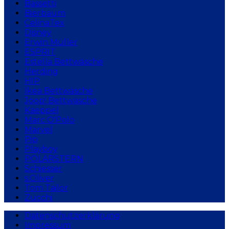
Bassetti
Bierbaum
CelinaTex
Disney
Erwin Müller
ESPRIT
Estella Bettwäsche
Herding
HIP
Ikea Bettwäsche
Joop! Bettwäsche
Kaeppel
Marc O'Polo
Marvel
Pip
Playboy
POLARSTERN
Schiesser
s.Oliver
Tom Tailor
Zucchi
Datenschutzerklärung
Impressum