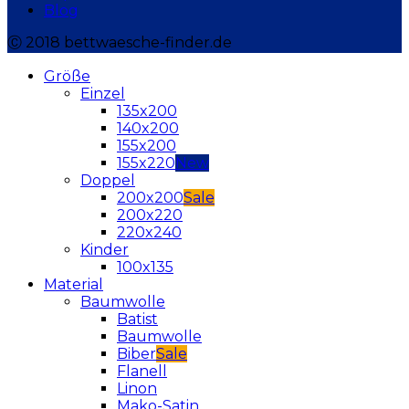
Blog
Ⓒ 2018 bettwaesche-finder.de
Größe
Einzel
135x200
140x200
155x200
155x220
Doppel
200x200
200x220
220x240
Kinder
100x135
Material
Baumwolle
Batist
Baumwolle
Biber
Flanell
Linon
Mako-Satin