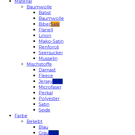
Material
Baumwolle
Batist
Baumwolle
Biber
Flanell
Linon
Mako-Satin
Renforcé
Seersucker
Musselin
Mischstoffe
Damast
Fleece
Jersey
Microfaser
Perkal
Polyester
Satin
Seide
Farbe
Beliebt
Blau
Grau