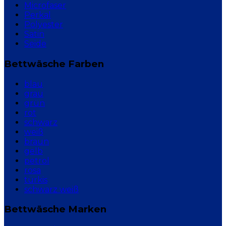
Microfaser
Perkal
Polyester
Satin
Seide
Bettwäsche Farben
blau
grau
grün
rot
schwarz
weiß
braun
gelb
petrol
rosa
türkis
schwarz weiß
Bettwäsche Marken