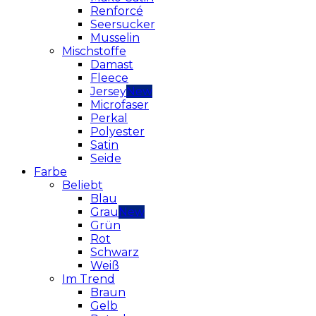
Renforcé
Seersucker
Musselin
Mischstoffe
Damast
Fleece
Jersey
Microfaser
Perkal
Polyester
Satin
Seide
Farbe
Beliebt
Blau
Grau
Grün
Rot
Schwarz
Weiß
Im Trend
Braun
Gelb