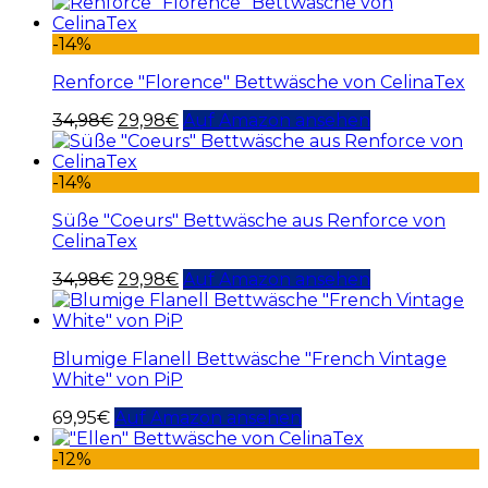
-14%
Renforce "Florence" Bettwäsche von CelinaTex
34,98
€
29,98
€
Auf Amazon ansehen
-14%
Süße "Coeurs" Bettwäsche aus Renforce von
CelinaTex
34,98
€
29,98
€
Auf Amazon ansehen
Blumige Flanell Bettwäsche "French Vintage
White" von PiP
69,95
€
Auf Amazon ansehen
-12%