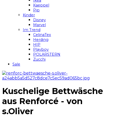
Ikea
Kaeppel
Pip
Kinder
Disney
Marvel
Im Trend
CelinaTex
Herding
HIP
Playboy
POLARSTERN
Zucchi
Sale
Kuschelige Bettwäsche
aus Renforcé - von
s.Oliver