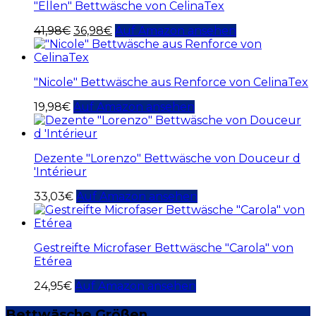
"Ellen" Bettwäsche von CelinaTex
41,98
€
36,98
€
Auf Amazon ansehen
"Nicole" Bettwäsche aus Renforce von CelinaTex
19,98
€
Auf Amazon ansehen
Dezente "Lorenzo" Bettwäsche von Douceur d
'Intérieur
33,03
€
Auf Amazon ansehen
Gestreifte Microfaser Bettwäsche "Carola" von
Etérea
24,95
€
Auf Amazon ansehen
Bettwäsche Größen