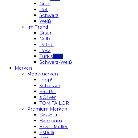
Grün
Rot
Schwarz
Weiß
Im Trend
Braun
Gelb
Petrol
Rosa
Türkis
Schwarz-Weiß
Marken
Modemarken
Joop!
Schiesser
ESPRIT
s.Oliver
TOM TAILOR
Premium Marken
Bassetti
Bierbaum
Erwin Müller
Estella