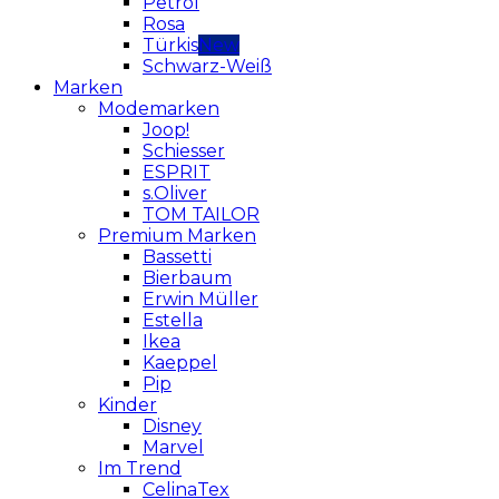
Petrol
Rosa
Türkis
Schwarz-Weiß
Marken
Modemarken
Joop!
Schiesser
ESPRIT
s.Oliver
TOM TAILOR
Premium Marken
Bassetti
Bierbaum
Erwin Müller
Estella
Ikea
Kaeppel
Pip
Kinder
Disney
Marvel
Im Trend
CelinaTex