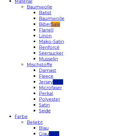
Material
Baumwolle
Batist
Baumwolle
Biber
Flanell
Linon
Mako-Satin
Renforcé
Seersucker
Musselin
Mischstoffe
Damast
Fleece
Jersey
Microfaser
Perkal
Polyester
Satin
Seide
Farbe
Beliebt
Blau
Grau