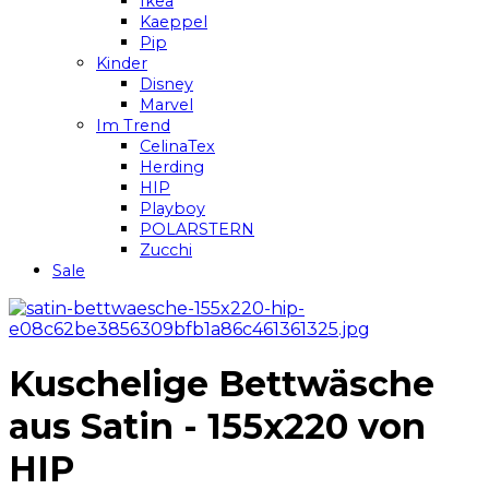
Ikea
Kaeppel
Pip
Kinder
Disney
Marvel
Im Trend
CelinaTex
Herding
HIP
Playboy
POLARSTERN
Zucchi
Sale
Kuschelige Bettwäsche
aus Satin - 155x220 von
HIP