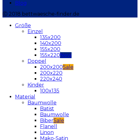
Blog
Ⓒ 2018 bettwaesche-finder.de
Größe
Einzel
135x200
140x200
155x200
155x220
Doppel
200x200
200x220
220x240
Kinder
100x135
Material
Baumwolle
Batist
Baumwolle
Biber
Flanell
Linon
Mako-Satin