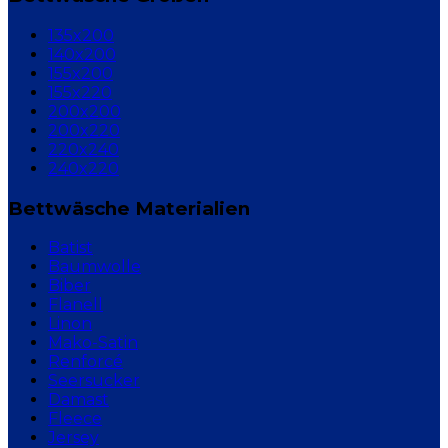
135x200
140x200
155x200
155x220
200x200
200x220
220x240
240x220
Bettwäsche Materialien
Batist
Baumwolle
Biber
Flanell
Linon
Mako-Satin
Renforcé
Seersucker
Damast
Fleece
Jersey