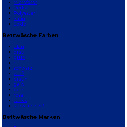
Microfaser
Perkal
Polyester
Satin
Seide
Bettwäsche Farben
blau
grau
grün
rot
schwarz
weiß
braun
gelb
petrol
rosa
türkis
schwarz weiß
Bettwäsche Marken