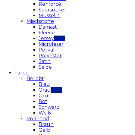
Renforcé
Seersucker
Musselin
Mischstoffe
Damast
Fleece
Jersey
Microfaser
Perkal
Polyester
Satin
Seide
Farbe
Beliebt
Blau
Grau
Grün
Rot
Schwarz
Weiß
Im Trend
Braun
Gelb