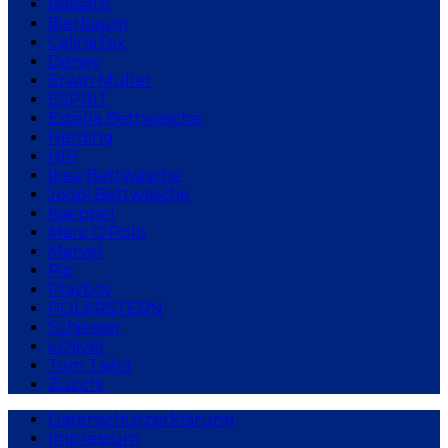
Bassetti
Bierbaum
CelinaTex
Disney
Erwin Müller
ESPRIT
Estella Bettwäsche
Herding
HIP
Ikea Bettwäsche
Joop! Bettwäsche
Kaeppel
Marc O'Polo
Marvel
Pip
Playboy
POLARSTERN
Schiesser
s.Oliver
Tom Tailor
Zucchi
Datenschutzerklärung
Impressum