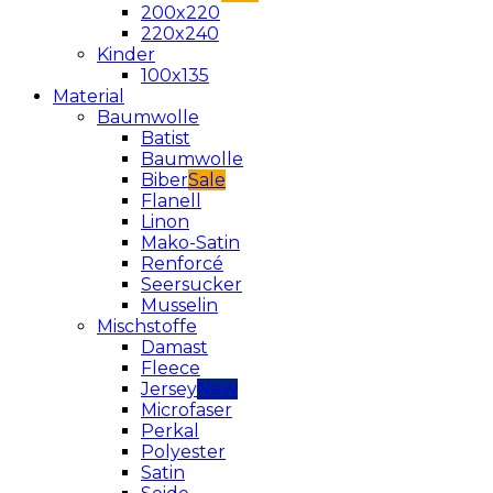
200x220
220x240
Kinder
100x135
Material
Baumwolle
Batist
Baumwolle
Biber
Flanell
Linon
Mako-Satin
Renforcé
Seersucker
Musselin
Mischstoffe
Damast
Fleece
Jersey
Microfaser
Perkal
Polyester
Satin