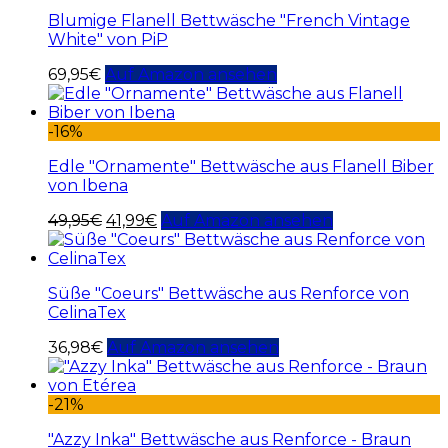
Blumige Flanell Bettwäsche "French Vintage
White" von PiP
69,95
€
Auf Amazon ansehen
-16%
Edle "Ornamente" Bettwäsche aus Flanell Biber
von Ibena
49,95
€
41,99
€
Auf Amazon ansehen
Süße "Coeurs" Bettwäsche aus Renforce von
CelinaTex
36,98
€
Auf Amazon ansehen
-21%
"Azzy Inka" Bettwäsche aus Renforce - Braun