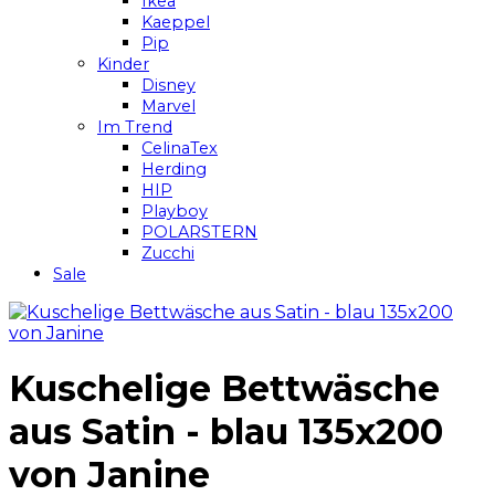
Ikea
Kaeppel
Pip
Kinder
Disney
Marvel
Im Trend
CelinaTex
Herding
HIP
Playboy
POLARSTERN
Zucchi
Sale
Kuschelige Bettwäsche
aus Satin - blau 135x200
von Janine