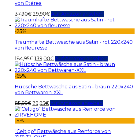
von Etérea
37,90
€
29,90
€
Auf Amazon ansehen
-25%
Traumhafte Bettwäsche aus Satin - rot 220x240
von fleuresse
184,95
€
139,00
€
Auf Amazon ansehen
-65%
Hübsche Bettwäsche aus Satin - braun 220x240
von Bettwaren-XXL
85,95
€
29,95
€
Auf Amazon ansehen
-9%
"Celtigo" Bettwäsche aus Renforce von