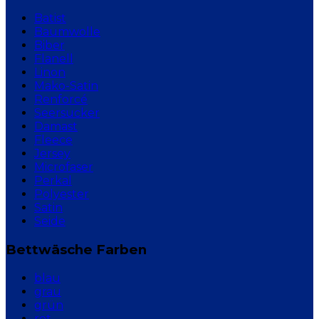
Batist
Baumwolle
Biber
Flanell
Linon
Mako-Satin
Renforcé
Seersucker
Damast
Fleece
Jersey
Microfaser
Perkal
Polyester
Satin
Seide
Bettwäsche Farben
blau
grau
grün
rot