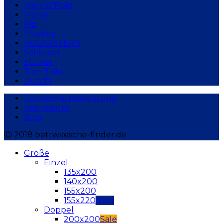
Marc O'Polo
Marvel
Pip
Playboy
POLARSTERN
Schiesser
s.Oliver
Tom Tailor
Zucchi
Datenschutzerklärung
Impressum
Blog
Ⓒ 2018 bettwaesche-finder.de
Größe
Einzel
135x200
140x200
155x200
155x220
Doppel
200x200