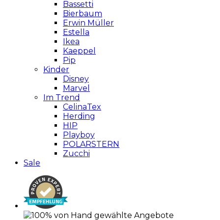
Bassetti
Bierbaum
Erwin Müller
Estella
Ikea
Kaeppel
Pip
Kinder
Disney
Marvel
Im Trend
CelinaTex
Herding
HIP
Playboy
POLARSTERN
Zucchi
Sale