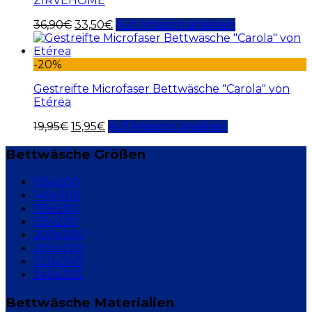
ZIRVEHOME
36,90
€
33,50
€
Auf Amazon ansehen
-20%
Gestreifte Microfaser Bettwäsche "Carola" von
Etérea
19,95
€
15,95
€
Auf Amazon ansehen
Bettwäsche Größen
135x200
140x200
155x200
155x220
200x200
200x220
220x240
240x220
Bettwäsche Materialien