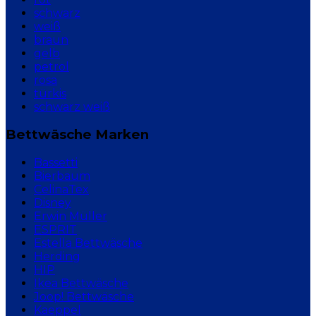
schwarz
weiß
braun
gelb
petrol
rosa
türkis
schwarz weiß
Bettwäsche Marken
Bassetti
Bierbaum
CelinaTex
Disney
Erwin Müller
ESPRIT
Estella Bettwäsche
Herding
HIP
Ikea Bettwäsche
Joop! Bettwäsche
Kaeppel