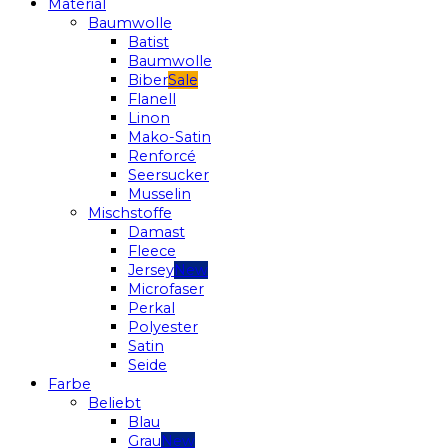
Material
Baumwolle
Batist
Baumwolle
Biber
Flanell
Linon
Mako-Satin
Renforcé
Seersucker
Musselin
Mischstoffe
Damast
Fleece
Jersey
Microfaser
Perkal
Polyester
Satin
Seide
Farbe
Beliebt
Blau
Grau