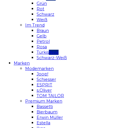
Grün
Rot
Schwarz
Weiß
Im Trend
Braun
Gelb
Petrol
Rosa
Türkis
Schwarz-Weiß
Marken
Modemarken
Joop!
Schiesser
ESPRIT
s.Oliver
TOM TAILOR
Premium Marken
Bassetti
Bierbaum
Erwin Müller
Estella