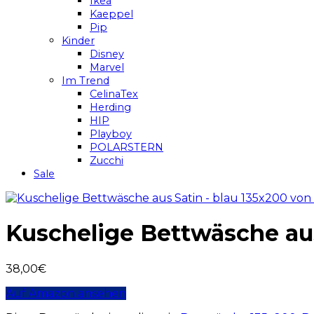
Ikea
Kaeppel
Pip
Kinder
Disney
Marvel
Im Trend
CelinaTex
Herding
HIP
Playboy
POLARSTERN
Zucchi
Sale
Kuschelige Bettwäsche au
38,00
€
Auf Amazon ansehen