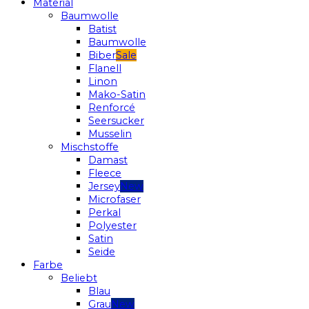
Material
Baumwolle
Batist
Baumwolle
Biber
Flanell
Linon
Mako-Satin
Renforcé
Seersucker
Musselin
Mischstoffe
Damast
Fleece
Jersey
Microfaser
Perkal
Polyester
Satin
Seide
Farbe
Beliebt
Blau
Grau