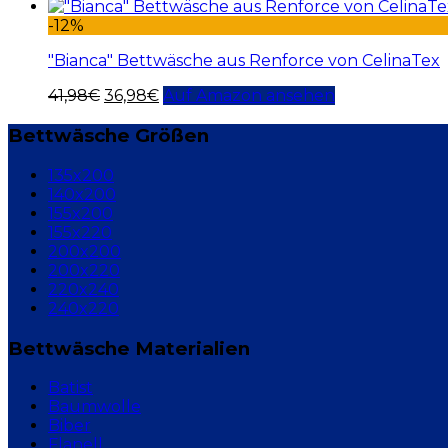
-12%
"Bianca" Bettwäsche aus Renforce von CelinaTex
41,98
€
36,98
€
Auf Amazon ansehen
Bettwäsche Größen
135x200
140x200
155x200
155x220
200x200
200x220
220x240
240x220
Bettwäsche Materialien
Batist
Baumwolle
Biber
Flanell