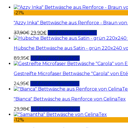
-21%
"Azzy Inka" Bettwäsche aus Renforce - Braun von
37,90
€
29,90
€
Auf Amazon ansehen
Hübsche Bettwäsche aus Satin - grün 220x240 v
89,95
€
Auf Amazon ansehen
Gestreifte Microfaser Bettwäsche "Carola" von Et
24,95
€
Auf Amazon ansehen
"Bianca" Bettwäsche aus Renforce von CelinaTex
29,98
€
Auf Amazon ansehen
-12%