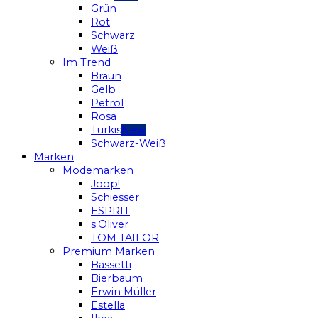
Grün
Rot
Schwarz
Weiß
Im Trend
Braun
Gelb
Petrol
Rosa
Türkis
Schwarz-Weiß
Marken
Modemarken
Joop!
Schiesser
ESPRIT
s.Oliver
TOM TAILOR
Premium Marken
Bassetti
Bierbaum
Erwin Müller
Estella