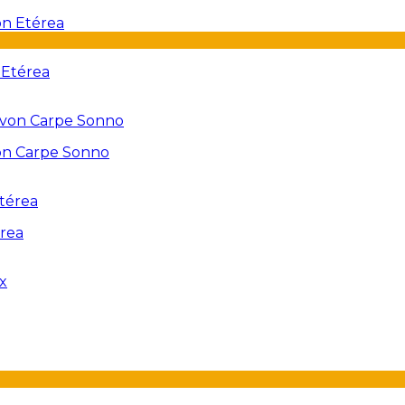
 Etérea
on Carpe Sonno
érea