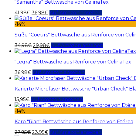
"Samantha" Bettwäsche von CelinaTex
41,98
€
36,98
€
Auf Amazon ansehen
-14%
Süße "Coeurs" Bettwäsche aus Renforce von Celi
34,98
€
29,98
€
Auf Amazon ansehen
"Legra" Bettwäsche aus Renforce von CelinaTex
36,98
€
Auf Amazon ansehen
Karierte Microfaser Bettwäsche "Urban Check" Bl
15,95
€
Auf Amazon ansehen
-14%
Karo "Rian" Bettwäsche aus Renforce von Etérea
27,95
€
23,95
€
Auf Amazon ansehen