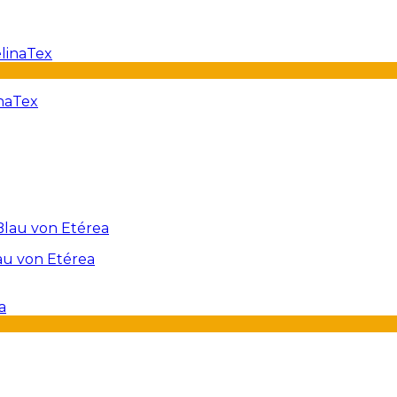
naTex
au von Etérea