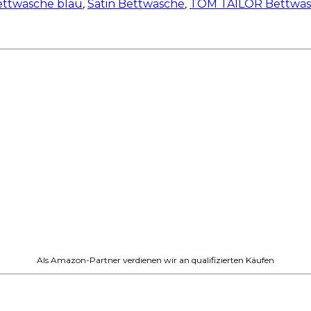
ettwäsche blau
,
Satin Bettwäsche
,
TOM TAILOR Bettwä
Als Amazon-Partner verdienen wir an qualifizierten Käufen