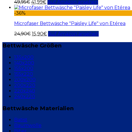
49,95
€
41,99
€
Auf Amazon ansehen
-36%
Microfaser Bettwäsche "Paisley Life" von Etérea
24,90
€
15,90
€
Auf Amazon ansehen
Bettwäsche Größen
135x200
140x200
155x200
155x220
200x200
200x220
220x240
240x220
Bettwäsche Materialien
Batist
Baumwolle
Biber