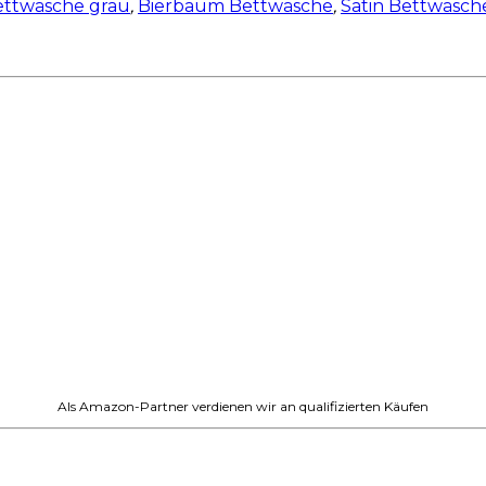
ettwäsche grau
,
Bierbaum Bettwäsche
,
Satin Bettwäsch
Als Amazon-Partner verdienen wir an qualifizierten Käufen