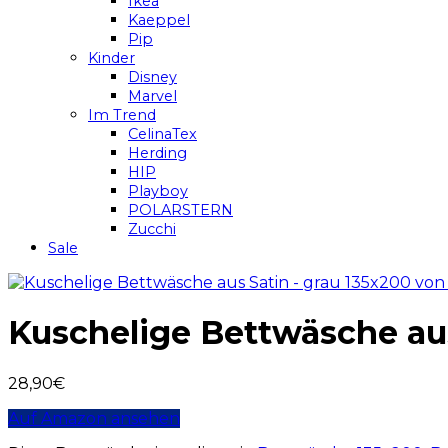
Ikea
Kaeppel
Pip
Kinder
Disney
Marvel
Im Trend
CelinaTex
Herding
HIP
Playboy
POLARSTERN
Zucchi
Sale
Kuschelige Bettwäsche aus
28,90
€
Auf Amazon ansehen