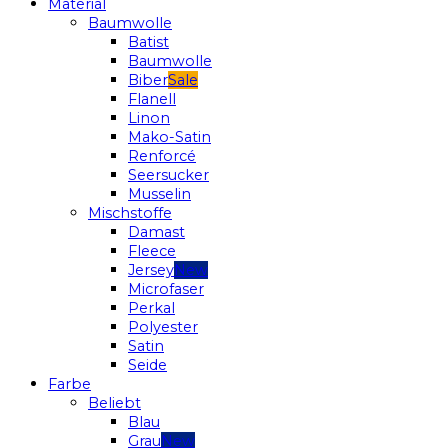
Material
Baumwolle
Batist
Baumwolle
Biber
Flanell
Linon
Mako-Satin
Renforcé
Seersucker
Musselin
Mischstoffe
Damast
Fleece
Jersey
Microfaser
Perkal
Polyester
Satin
Seide
Farbe
Beliebt
Blau
Grau