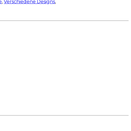
e
,
Verschiedene Designs
,