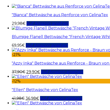
"Bianca" Bettwäsche aus Renforce von CelinaTex
29,98
€
Auf Amazon ansehen
Blumige Flanell Bettwäsche "French Vintage Whi
69,95
€
Auf Amazon ansehen
-21%
"Azzy Inka" Bettwäsche aus Renforce - Braun von
37,90
€
29,90
€
Auf Amazon ansehen
-12%
"Ellen" Bettwäsche von CelinaTex
41,98
€
36,98
€
Auf Amazon ansehen