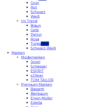
Grün
Rot
Schwarz
Weiß
Im Trend
Braun
Gelb
Petrol
Rosa
Türkis
Schwarz-Weiß
Marken
Modemarken
Joop!
Schiesser
ESPRIT
s.Oliver
TOM TAILOR
Premium Marken
Bassetti
Bierbaum
Erwin Müller
Estella