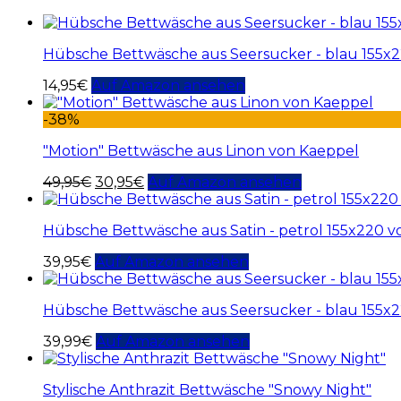
Hübsche Bettwäsche aus Seersucker - blau 155x
14,95
€
Auf Amazon ansehen
-38%
"Motion" Bettwäsche aus Linon von Kaeppel
49,95
€
30,95
€
Auf Amazon ansehen
Hübsche Bettwäsche aus Satin - petrol 155x220 
39,95
€
Auf Amazon ansehen
Hübsche Bettwäsche aus Seersucker - blau 155x2
39,99
€
Auf Amazon ansehen
Stylische Anthrazit Bettwäsche "Snowy Night"