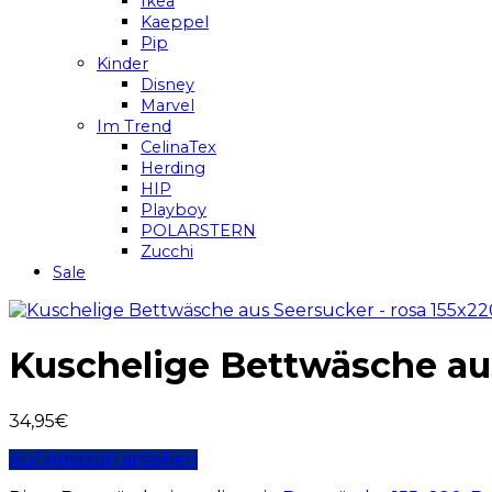
Ikea
Kaeppel
Pip
Kinder
Disney
Marvel
Im Trend
CelinaTex
Herding
HIP
Playboy
POLARSTERN
Zucchi
Sale
Kuschelige Bettwäsche aus
34,95
€
Auf Amazon ansehen