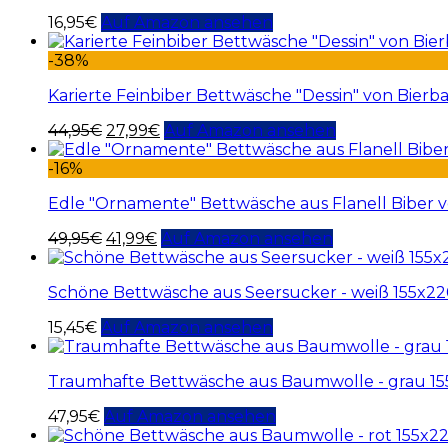
16,95
€
Auf Amazon ansehen
-38%
Karierte Feinbiber Bettwäsche "Dessin" von Bier
44,95
€
27,99
€
Auf Amazon ansehen
-16%
Edle "Ornamente" Bettwäsche aus Flanell Biber 
49,95
€
41,99
€
Auf Amazon ansehen
Schöne Bettwäsche aus Seersucker - weiß 155x2
15,45
€
Auf Amazon ansehen
Traumhafte Bettwäsche aus Baumwolle - grau 15
47,95
€
Auf Amazon ansehen