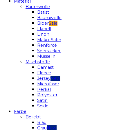
Material
Baumwolle
Batist
Baumwolle
Biber
Flanell
Linon
Mako-Satin
Renforcé
Seersucker
Musselin
Mischstoffe
Damast
Fleece
Jersey
Microfaser
Perkal
Polyester
Satin
Seide
Farbe
Beliebt
Blau
Grau