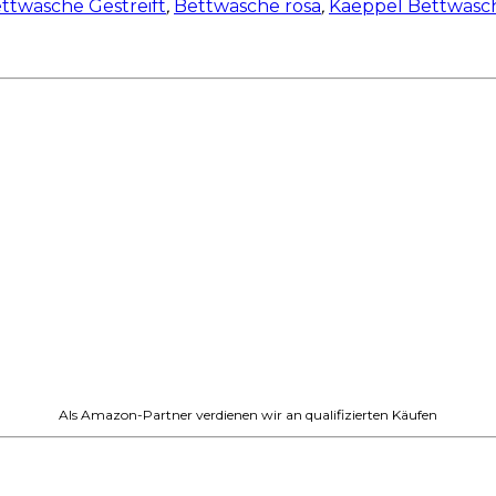
ttwäsche Gestreift
,
Bettwäsche rosa
,
Kaeppel Bettwäsc
Als Amazon-Partner verdienen wir an qualifizierten Käufen