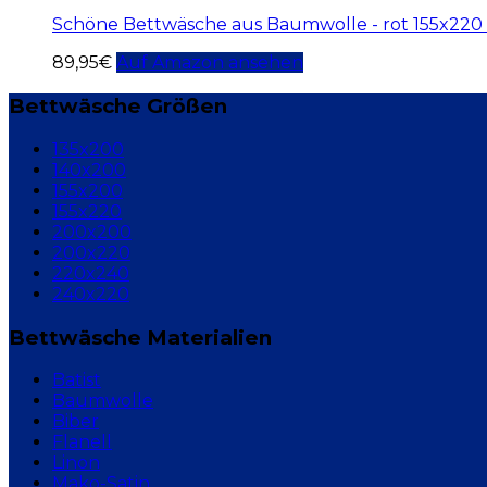
Schöne Bettwäsche aus Baumwolle - rot 155x220
89,95
€
Auf Amazon ansehen
Bettwäsche Größen
135x200
140x200
155x200
155x220
200x200
200x220
220x240
240x220
Bettwäsche Materialien
Batist
Baumwolle
Biber
Flanell
Linon
Mako-Satin