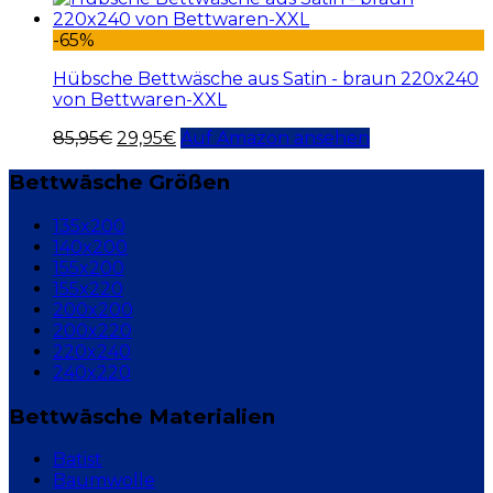
-65%
Hübsche Bettwäsche aus Satin - braun 220x240
von Bettwaren-XXL
85,95
€
29,95
€
Auf Amazon ansehen
Bettwäsche Größen
135x200
140x200
155x200
155x220
200x200
200x220
220x240
240x220
Bettwäsche Materialien
Batist
Baumwolle