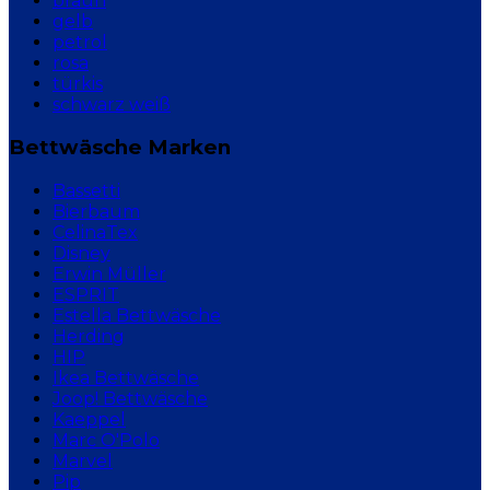
braun
gelb
petrol
rosa
türkis
schwarz weiß
Bettwäsche Marken
Bassetti
Bierbaum
CelinaTex
Disney
Erwin Müller
ESPRIT
Estella Bettwäsche
Herding
HIP
Ikea Bettwäsche
Joop! Bettwäsche
Kaeppel
Marc O'Polo
Marvel
Pip