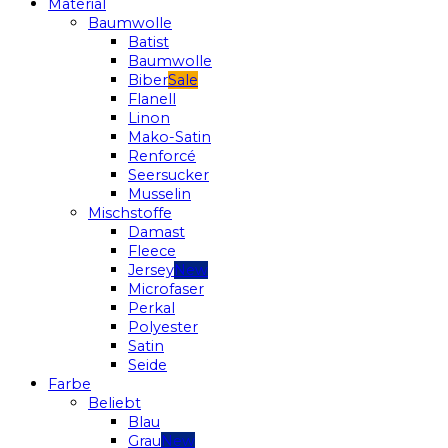
Material
Baumwolle
Batist
Baumwolle
Biber
Flanell
Linon
Mako-Satin
Renforcé
Seersucker
Musselin
Mischstoffe
Damast
Fleece
Jersey
Microfaser
Perkal
Polyester
Satin
Seide
Farbe
Beliebt
Blau
Grau