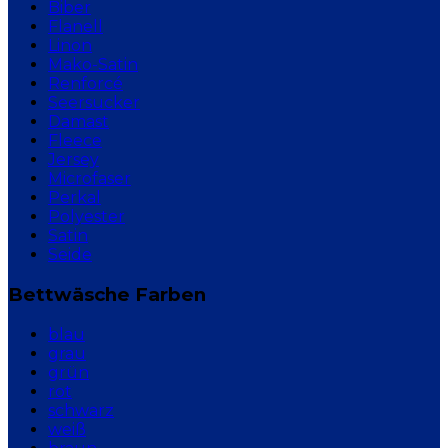
Biber
Flanell
Linon
Mako-Satin
Renforcé
Seersucker
Damast
Fleece
Jersey
Microfaser
Perkal
Polyester
Satin
Seide
Bettwäsche Farben
blau
grau
grün
rot
schwarz
weiß