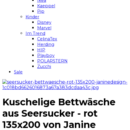
Ikea
Kaeppel
Pip
Kinder
Disney
Marvel
Im Trend
CelinaTex
Herding
HIP
Playboy
POLARSTERN
Zucchi
Sale
Kuschelige Bettwäsche
aus Seersucker - rot
135x200 von Janine