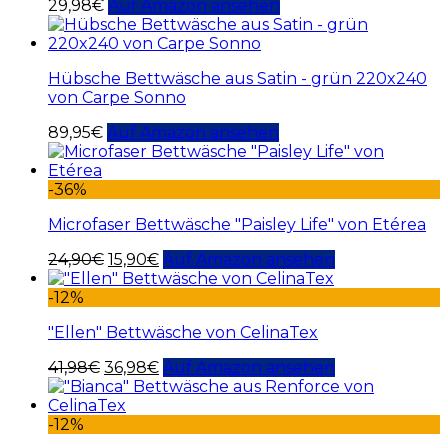
29,98
€
Auf Amazon ansehen
Hübsche Bettwäsche aus Satin - grün 220x240
von Carpe Sonno
89,95
€
Auf Amazon ansehen
-36%
Microfaser Bettwäsche "Paisley Life" von Etérea
24,90
€
15,90
€
Auf Amazon ansehen
-12%
"Ellen" Bettwäsche von CelinaTex
41,98
€
36,98
€
Auf Amazon ansehen
-12%