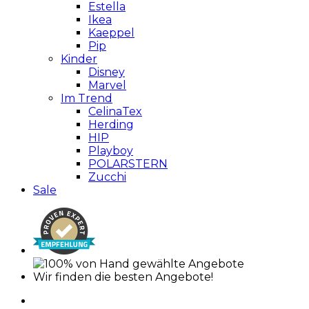
Estella
Ikea
Kaeppel
Pip
Kinder
Disney
Marvel
Im Trend
CelinaTex
Herding
HIP
Playboy
POLARSTERN
Zucchi
Sale
Wir finden die besten Angebote!