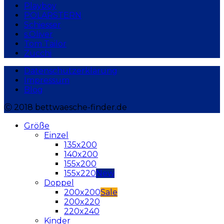
Playboy
POLARSTERN
Schiesser
s.Oliver
Tom Tailor
Zucchi
Datenschutzerklärung
Impressum
Blog
Ⓒ 2018 bettwaesche-finder.de
Größe
Einzel
135x200
140x200
155x200
155x220
Doppel
200x200
200x220
220x240
Kinder