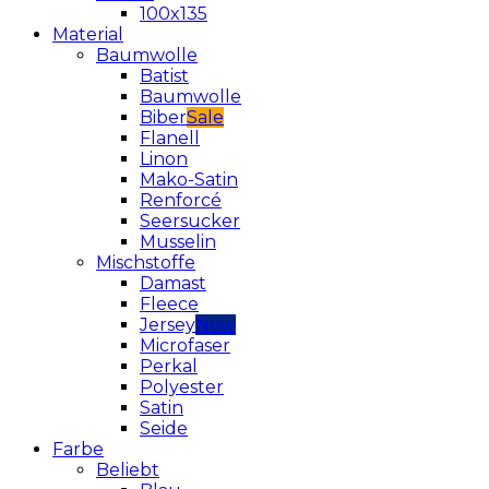
100x135
Material
Baumwolle
Batist
Baumwolle
Biber
Flanell
Linon
Mako-Satin
Renforcé
Seersucker
Musselin
Mischstoffe
Damast
Fleece
Jersey
Microfaser
Perkal
Polyester
Satin
Seide
Farbe
Beliebt