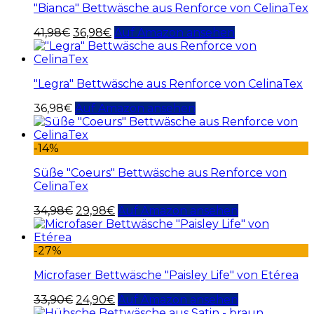
"Bianca" Bettwäsche aus Renforce von CelinaTex
41,98
€
36,98
€
Auf Amazon ansehen
"Legra" Bettwäsche aus Renforce von CelinaTex
36,98
€
Auf Amazon ansehen
-14%
Süße "Coeurs" Bettwäsche aus Renforce von
CelinaTex
34,98
€
29,98
€
Auf Amazon ansehen
-27%
Microfaser Bettwäsche "Paisley Life" von Etérea
33,90
€
24,90
€
Auf Amazon ansehen