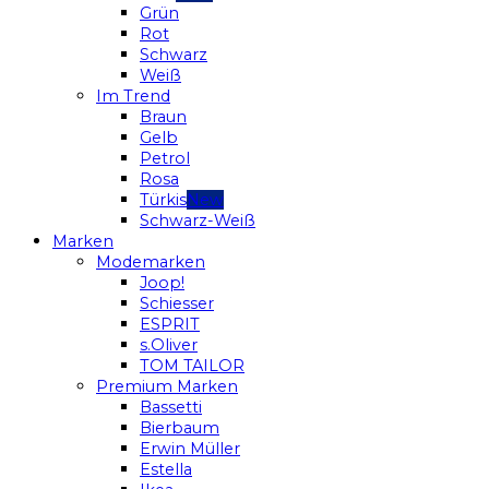
Grün
Rot
Schwarz
Weiß
Im Trend
Braun
Gelb
Petrol
Rosa
Türkis
Schwarz-Weiß
Marken
Modemarken
Joop!
Schiesser
ESPRIT
s.Oliver
TOM TAILOR
Premium Marken
Bassetti
Bierbaum
Erwin Müller
Estella