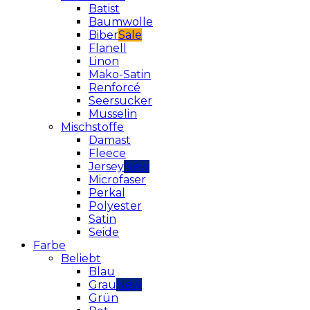
Batist
Baumwolle
Biber
Flanell
Linon
Mako-Satin
Renforcé
Seersucker
Musselin
Mischstoffe
Damast
Fleece
Jersey
Microfaser
Perkal
Polyester
Satin
Seide
Farbe
Beliebt
Blau
Grau
Grün