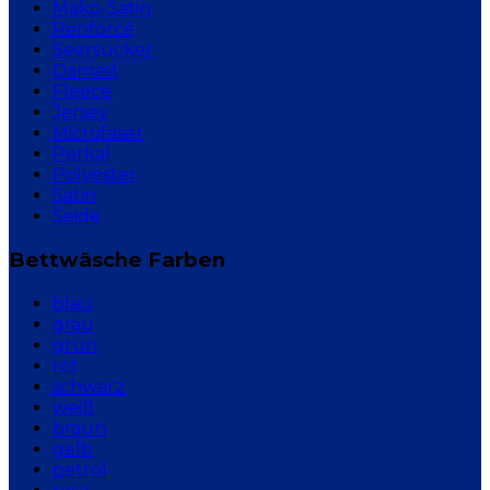
Mako-Satin
Renforcé
Seersucker
Damast
Fleece
Jersey
Microfaser
Perkal
Polyester
Satin
Seide
Bettwäsche Farben
blau
grau
grün
rot
schwarz
weiß
braun
gelb
petrol