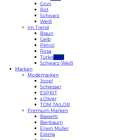
Grün
Rot
Schwarz
Weiß
Im Trend
Braun
Gelb
Petrol
Rosa
Türkis
Schwarz-Weiß
Marken
Modemarken
Joop!
Schiesser
ESPRIT
s.Oliver
TOM TAILOR
Premium Marken
Bassetti
Bierbaum
Erwin Müller
Estella