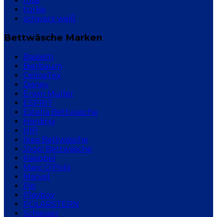
rosa
türkis
schwarz weiß
Bettwäsche Marken
Bassetti
Bierbaum
CelinaTex
Disney
Erwin Müller
ESPRIT
Estella Bettwäsche
Herding
HIP
Ikea Bettwäsche
Joop! Bettwäsche
Kaeppel
Marc O'Polo
Marvel
Pip
Playboy
POLARSTERN
Schiesser