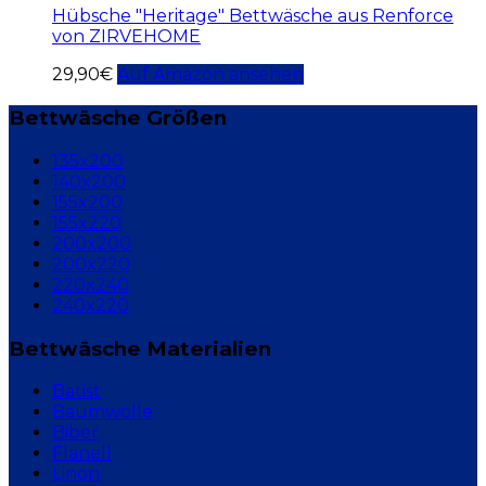
Hübsche "Heritage" Bettwäsche aus Renforce
von ZIRVEHOME
29,90
€
Auf Amazon ansehen
Bettwäsche Größen
135x200
140x200
155x200
155x220
200x200
200x220
220x240
240x220
Bettwäsche Materialien
Batist
Baumwolle
Biber
Flanell
Linon