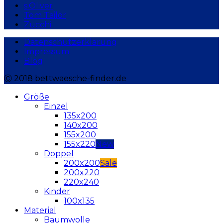
s.Oliver
Tom Tailor
Zucchi
Datenschutzerklärung
Impressum
Blog
Ⓒ 2018 bettwaesche-finder.de
Größe
Einzel
135x200
140x200
155x200
155x220
Doppel
200x200
200x220
220x240
Kinder
100x135
Material
Baumwolle