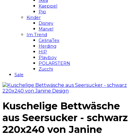
Ikea
Kaeppel
Pip
Kinder
Disney
Marvel
Im Trend
CelinaTex
Herding
HIP
Playboy
POLARSTERN
Zucchi
Sale
Kuschelige Bettwäsche
aus Seersucker - schwarz
220x240 von Janine