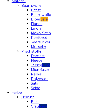
Material
Baumwolle
Batist
Baumwolle
Biber
Flanell
Linon
Mako-Satin
Renforcé
Seersucker
Musselin
Mischstoffe
Damast
Fleece
Jersey
Microfaser
Perkal
Polyester
Satin
Seide
Farbe
Beliebt
Blau
Grau