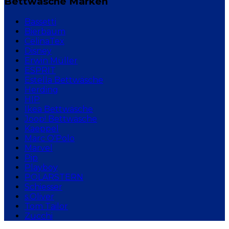
Bettwäsche Marken
Bassetti
Bierbaum
CelinaTex
Disney
Erwin Müller
ESPRIT
Estella Bettwäsche
Herding
HIP
Ikea Bettwäsche
Joop! Bettwäsche
Kaeppel
Marc O'Polo
Marvel
Pip
Playboy
POLARSTERN
Schiesser
s.Oliver
Tom Tailor
Zucchi