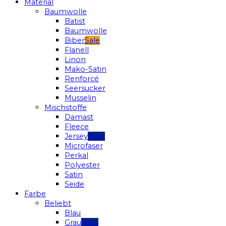
Material
Baumwolle
Batist
Baumwolle
Biber
Flanell
Linon
Mako-Satin
Renforcé
Seersucker
Musselin
Mischstoffe
Damast
Fleece
Jersey
Microfaser
Perkal
Polyester
Satin
Seide
Farbe
Beliebt
Blau
Grau