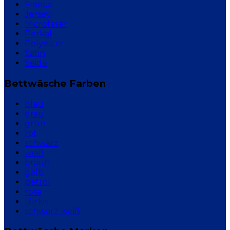
Fleece
Jersey
Microfaser
Perkal
Polyester
Satin
Seide
Bettwäsche Farben
blau
grau
grün
rot
schwarz
weiß
braun
gelb
petrol
rosa
türkis
schwarz weiß