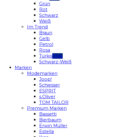
Grün
Rot
Schwarz
Weiß
Im Trend
Braun
Gelb
Petrol
Rosa
Türkis
Schwarz-Weiß
Marken
Modemarken
Joop!
Schiesser
ESPRIT
s.Oliver
TOM TAILOR
Premium Marken
Bassetti
Bierbaum
Erwin Müller
Estella