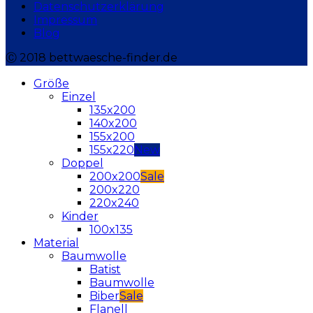
Datenschutzerklärung
Impressum
Blog
Ⓒ 2018 bettwaesche-finder.de
Größe
Einzel
135x200
140x200
155x200
155x220
Doppel
200x200
200x220
220x240
Kinder
100x135
Material
Baumwolle
Batist
Baumwolle
Biber
Flanell