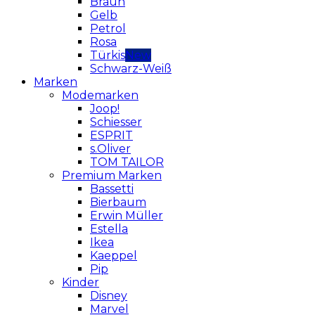
Braun
Gelb
Petrol
Rosa
Türkis
Schwarz-Weiß
Marken
Modemarken
Joop!
Schiesser
ESPRIT
s.Oliver
TOM TAILOR
Premium Marken
Bassetti
Bierbaum
Erwin Müller
Estella
Ikea
Kaeppel
Pip
Kinder
Disney
Marvel