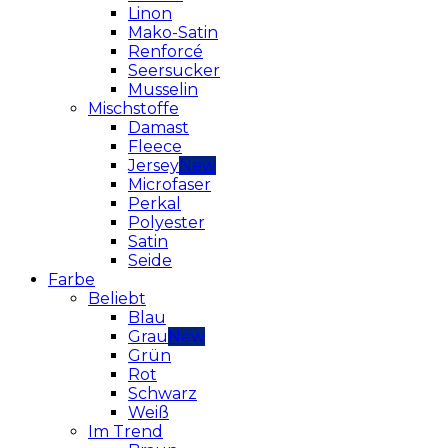
Linon
Mako-Satin
Renforcé
Seersucker
Musselin
Mischstoffe
Damast
Fleece
Jersey
Microfaser
Perkal
Polyester
Satin
Seide
Farbe
Beliebt
Blau
Grau
Grün
Rot
Schwarz
Weiß
Im Trend