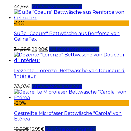
44,98
€
Auf Amazon ansehen
-14%
Süße "Coeurs" Bettwäsche aus Renforce von
CelinaTex
34,98
€
29,98
€
Auf Amazon ansehen
Dezente "Lorenzo" Bettwäsche von Douceur d
'Intérieur
33,03
€
Auf Amazon ansehen
-20%
Gestreifte Microfaser Bettwäsche "Carola" von
Etérea
19,95
€
15,95
€
Auf Amazon ansehen