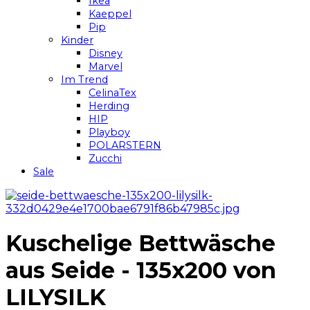
Ikea
Kaeppel
Pip
Kinder
Disney
Marvel
Im Trend
CelinaTex
Herding
HIP
Playboy
POLARSTERN
Zucchi
Sale
Kuschelige Bettwäsche
aus Seide - 135x200 von
LILYSILK