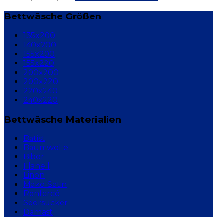
Bettwäsche Größen
135x200
140x200
155x200
155x220
200x200
200x220
220x240
240x220
Bettwäsche Materialien
Batist
Baumwolle
Biber
Flanell
Linon
Mako-Satin
Renforcé
Seersucker
Damast