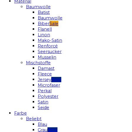
Material
Baumwolle
Batist
Baumwolle
Biber
Flanell
Linon
Mako-Satin
Renforcé
Seersucker
Musselin
Mischstoffe
Damast
Fleece
Jersey
Microfaser
Perkal
Polyester
Satin
Seide
Farbe
Beliebt
Blau
Grau