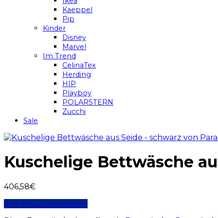
Ikea
Kaeppel
Pip
Kinder
Disney
Marvel
Im Trend
CelinaTex
Herding
HIP
Playboy
POLARSTERN
Zucchi
Sale
Kuschelige Bettwäsche aus
406,58
€
Auf Amazon ansehen