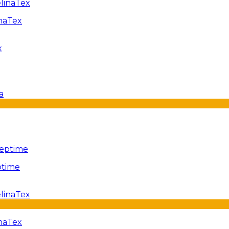
naTex
ptime
inaTex