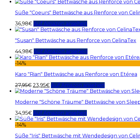
Süße "Coeurs" Bettwäsche aus Renforce von Celi
36,98
€
Auf Amazon ansehen
"Susan" Bettwäsche aus Renforce von CelinaTex
44,98
€
Auf Amazon ansehen
-14%
Karo "Rian" Bettwäsche aus Renforce von Etérea
27,95
€
23,95
€
Auf Amazon ansehen
Moderne "Schöne Träume" Bettwäsche von Slee
34,95
€
Auf Amazon ansehen
-14%
Süße "Iris" Bettwäsche mit Wendedesign von Cel