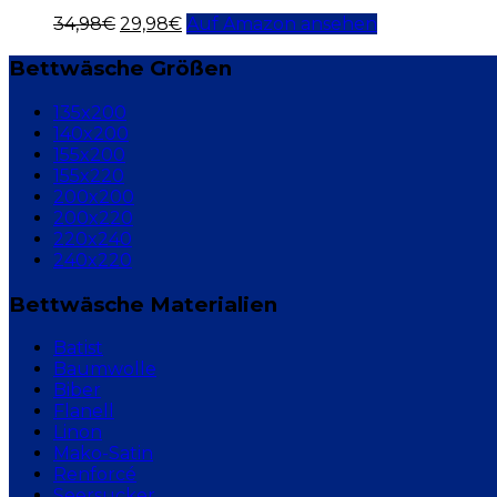
34,98
€
29,98
€
Auf Amazon ansehen
Bettwäsche Größen
135x200
140x200
155x200
155x220
200x200
200x220
220x240
240x220
Bettwäsche Materialien
Batist
Baumwolle
Biber
Flanell
Linon
Mako-Satin
Renforcé
Seersucker