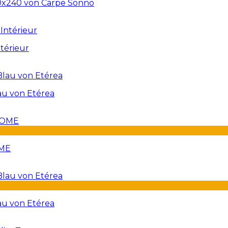
20x240 von Carpe Sonno
térieur
au von Etérea
OME
au von Etérea