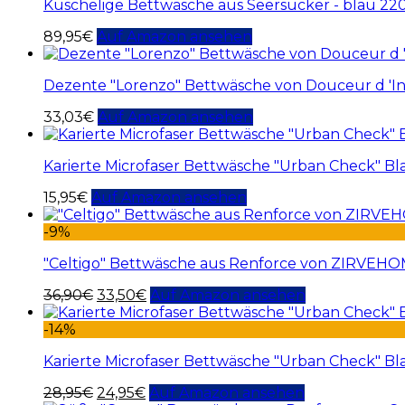
Kuschelige Bettwäsche aus Seersucker - blau 2
89,95
€
Auf Amazon ansehen
Dezente "Lorenzo" Bettwäsche von Douceur d 'In
33,03
€
Auf Amazon ansehen
Karierte Microfaser Bettwäsche "Urban Check" Bl
15,95
€
Auf Amazon ansehen
-9%
"Celtigo" Bettwäsche aus Renforce von ZIRVEH
36,90
€
33,50
€
Auf Amazon ansehen
-14%
Karierte Microfaser Bettwäsche "Urban Check" Bl
28,95
€
24,95
€
Auf Amazon ansehen