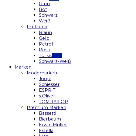
Grün
Rot
Schwarz
Weiß
Im Trend
Braun
Gelb
Petrol
Rosa
Türkis
Schwarz-Weiß
Marken
Modemarken
Joop!
Schiesser
ESPRIT
s.Oliver
TOM TAILOR
Premium Marken
Bassetti
Bierbaum
Erwin Müller
Estella