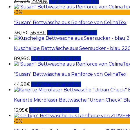
34,98
€
29,98
€
Auf Amazon ansehen
-3%
"Susan" Bettwäsche aus Renforce von CelinaTex
38,19
€
36,98
€
Auf Amazon ansehen
Kuschelige Bettwäsche aus Seersucker - blau 2
89,95
€
Auf Amazon ansehen
"Susan" Bettwäsche aus Renforce von CelinaTex
44,98
€
Auf Amazon ansehen
Karierte Microfaser Bettwäsche "Urban Check" Bl
15,95
€
Auf Amazon ansehen
-9%