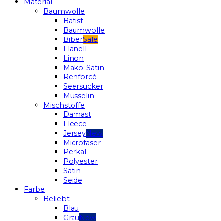
Material
Baumwolle
Batist
Baumwolle
Biber
Flanell
Linon
Mako-Satin
Renforcé
Seersucker
Musselin
Mischstoffe
Damast
Fleece
Jersey
Microfaser
Perkal
Polyester
Satin
Seide
Farbe
Beliebt
Blau
Grau