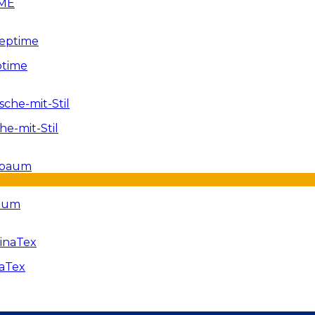
OME
ptime
e-mit-Stil
baum
naTex