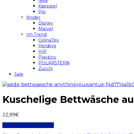
Ikea
Kaeppel
Pip
Kinder
Disney
Marvel
Im Trend
CelinaTex
Herding
HIP
Playboy
POLARSTERN
Zucchi
Sale
Kuschelige Bettwäsche a
22,99
€
Auf Amazon ansehen