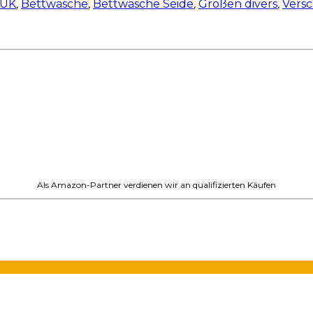
 UK
,
Bettwäsche
,
Bettwäsche Seide
,
Größen divers
,
Vers
Als Amazon-Partner verdienen wir an qualifizierten Käufen