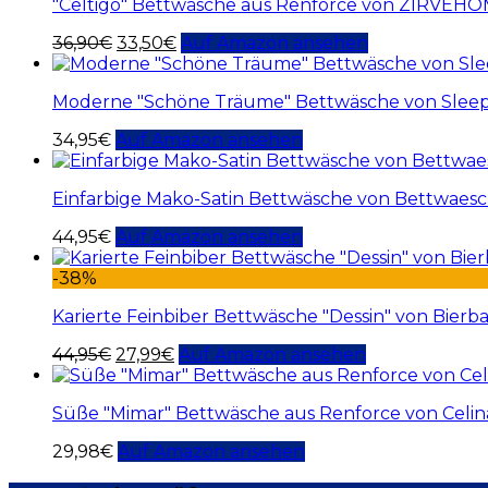
"Celtigo" Bettwäsche aus Renforce von ZIRVEH
36,90
€
33,50
€
Auf Amazon ansehen
Moderne "Schöne Träume" Bettwäsche von Slee
34,95
€
Auf Amazon ansehen
Einfarbige Mako-Satin Bettwäsche von Bettwaesch
44,95
€
Auf Amazon ansehen
-38%
Karierte Feinbiber Bettwäsche "Dessin" von Bier
44,95
€
27,99
€
Auf Amazon ansehen
Süße "Mimar" Bettwäsche aus Renforce von Celi
29,98
€
Auf Amazon ansehen