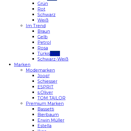
Grün
Rot
Schwarz
Weiß
Im Trend
Braun
Gelb
Petrol
Rosa
Türkis
Schwarz-Weiß
Marken
Modemarken
Joop!
Schiesser
ESPRIT
s.Oliver
TOM TAILOR
Premium Marken
Bassetti
Bierbaum
Erwin Müller
Estella