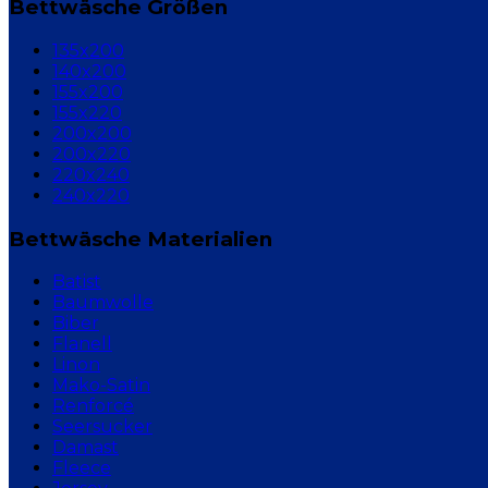
Bettwäsche Größen
135x200
140x200
155x200
155x220
200x200
200x220
220x240
240x220
Bettwäsche Materialien
Batist
Baumwolle
Biber
Flanell
Linon
Mako-Satin
Renforcé
Seersucker
Damast
Fleece