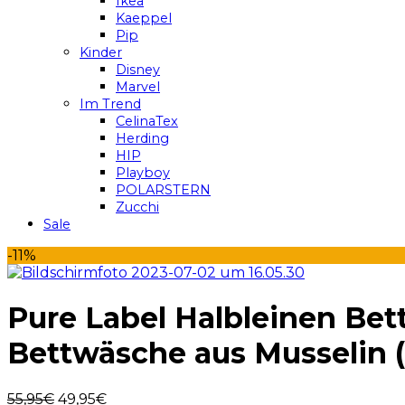
Ikea
Kaeppel
Pip
Kinder
Disney
Marvel
Im Trend
CelinaTex
Herding
HIP
Playboy
POLARSTERN
Zucchi
Sale
-11%
Pure Label Halbleinen Be
Bettwäsche aus Musselin (
55,95
€
49,95
€