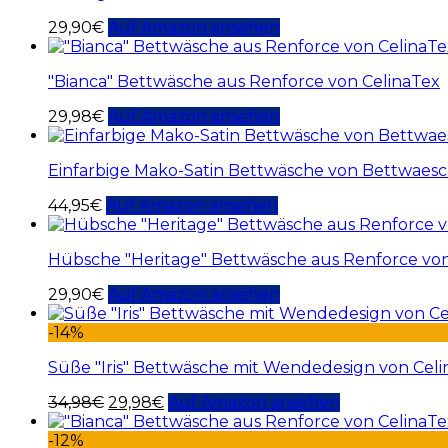
29,90
€
Auf Amazon ansehen
"Bianca" Bettwäsche aus Renforce von CelinaTex
29,98
€
Auf Amazon ansehen
Einfarbige Mako-Satin Bettwäsche von Bettwaesch
44,95
€
Auf Amazon ansehen
Hübsche "Heritage" Bettwäsche aus Renforce 
29,90
€
Auf Amazon ansehen
-14%
Süße "Iris" Bettwäsche mit Wendedesign von Cel
34,98
€
29,98
€
Auf Amazon ansehen
-12%