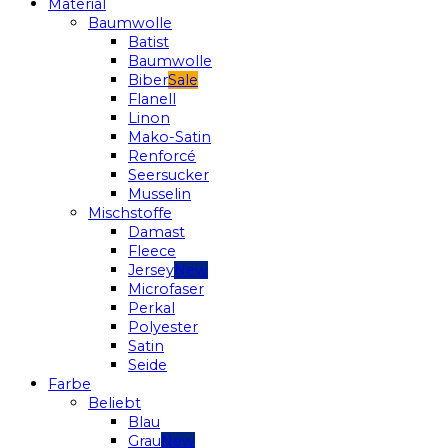
Material
Baumwolle
Batist
Baumwolle
Biber
Flanell
Linon
Mako-Satin
Renforcé
Seersucker
Musselin
Mischstoffe
Damast
Fleece
Jersey
Microfaser
Perkal
Polyester
Satin
Seide
Farbe
Beliebt
Blau
Grau