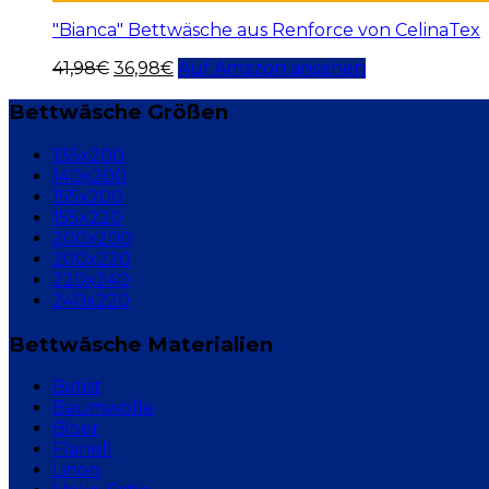
"Bianca" Bettwäsche aus Renforce von CelinaTex
41,98
€
36,98
€
Auf Amazon ansehen
Bettwäsche Größen
135x200
140x200
155x200
155x220
200x200
200x220
220x240
240x220
Bettwäsche Materialien
Batist
Baumwolle
Biber
Flanell
Linon