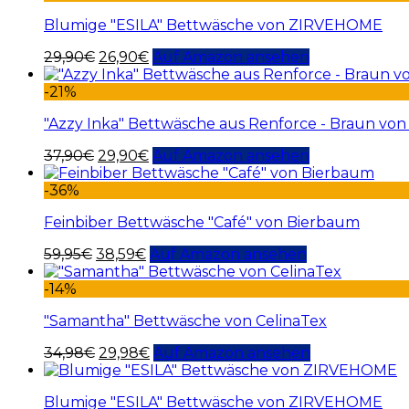
Blumige "ESILA" Bettwäsche von ZIRVEHOME
29,90
€
26,90
€
Auf Amazon ansehen
-21%
"Azzy Inka" Bettwäsche aus Renforce - Braun von
37,90
€
29,90
€
Auf Amazon ansehen
-36%
Feinbiber Bettwäsche "Café" von Bierbaum
59,95
€
38,59
€
Auf Amazon ansehen
-14%
"Samantha" Bettwäsche von CelinaTex
34,98
€
29,98
€
Auf Amazon ansehen
Blumige "ESILA" Bettwäsche von ZIRVEHOME