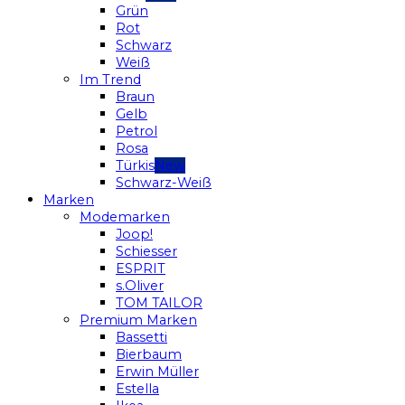
Grün
Rot
Schwarz
Weiß
Im Trend
Braun
Gelb
Petrol
Rosa
Türkis
Schwarz-Weiß
Marken
Modemarken
Joop!
Schiesser
ESPRIT
s.Oliver
TOM TAILOR
Premium Marken
Bassetti
Bierbaum
Erwin Müller
Estella